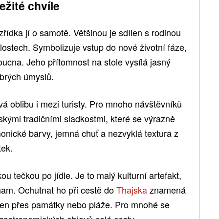
ežité chvíle
ídka jí o samotě. Většinou je sdílen s rodinou
ostech. Symbolizuje vstup do nové životní fáze,
oucna. Jeho přítomnost na stole vysílá jasný
obrých úmyslů.
vá oblibu i mezi turisty. Pro mnoho návštěvníků
jskými tradičními sladkostmi, které se výrazně
onické barvy, jemná chuť a nezvyklá textura z
tek.
 tečkou po jídle. Je to malý kulturní artefakt,
ýznam. Ochutnat ho při cestě do
Thajska
znamená
ž jen přes památky nebo pláže. Pro mnohé se