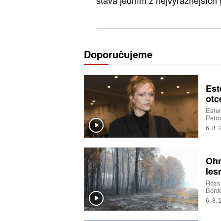
stává jedním z nejvýraznějších
Doporučujeme
Est
otc
Ester
Petru
sestr
6. 8.
vřelo
Ohn
les
Rozsá
Borde
deset
6. 8.
opatř
situa
pyrok