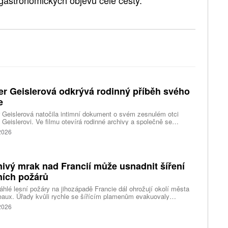
 gastronomických objevů celé cesty.
er Geislerová odkrývá rodinný příběh svého
e
 Geislerová natočila intimní dokument o svém zesnulém otci
 Geislerovi. Ve filmu otevírá rodinné archivy a společně se
ou Aňou skládá portrét talentovaného muže, který měl v sobě
 2026
st i temnější stránku.
ivý mrak nad Francií může usnadnit šíření
ních požárů
hlé lesní požáry na jihozápadě Francie dál ohrožují okolí města
aux. Úřady kvůli rychle se šířícím plamenům evakuovaly
itisíce lidí a nevylučují ani další rozšiřování bezpečnostních
 2026
ení. Hasiči zároveň čelí neobvyklému jevu, který podle nich
ci výrazně komplikuje. Nad požáry se totiž vytvořily takzvané
umulonimby, tedy oblaka vznikající přímo působením intenzivního