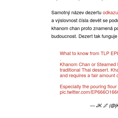
Samotný název dezertu
odkazu
a výslovnost čísla devět se pod
khanom chan proto znamená po
budoucnost. Dezert tak funguje 
What to know from TLP EP
.
Khanom Chan or Steamed P
traditional Thai dessert. K
and requires a fair amount o
Especially the pouring flou
pic.twitter.com/EP666O166
— JK 🌌 (@j