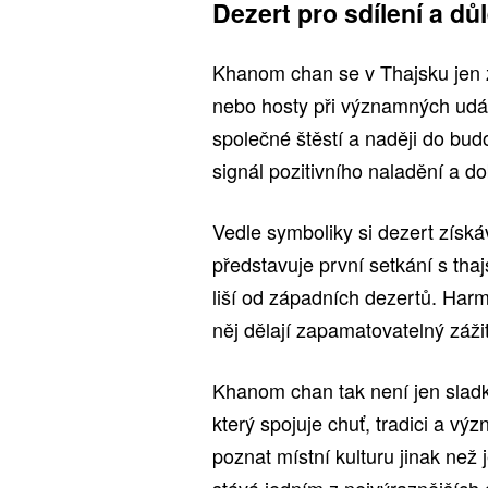
Dezert pro sdílení a důl
Khanom chan se v Thajsku jen zř
nebo hosty při významných udál
společné štěstí a naději do bud
signál pozitivního naladění a d
Vedle symboliky si dezert získá
představuje první setkání s tha
liší od západních dezertů. Harm
něj dělají zapamatovatelný záži
Khanom chan tak není jen sladkou
který spojuje chuť, tradici a v
poznat místní kulturu jinak ne