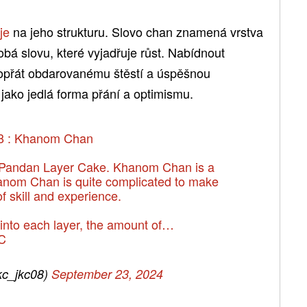
je
na jeho strukturu. Slovo chan znamená vrstva
obá slovu, které vyjadřuje růst. Nabídnout
přát obdarovanému štěstí a úspěšnou
jako jedlá forma přání a optimismu.
8 : Khanom Chan
andan Layer Cake. Khanom Chan is a
hanom Chan is quite complicated to make
f skill and experience.
r into each layer, the amount of…
C
kc_jkc08)
September 23, 2024