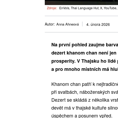
Zdroje:
EnVols, Thai Language Hut, X, YouTube,
Autor:
Anna Ahneová
4. února 2026
Na první pohled zaujme barva
dezert khanom chan není jen s
prosperity. V Thajsku ho lidé 
a pro mnoho místních má hlub
Khanom chan patří k nejtradič
při svatbách, náboženských svá
Dezert se skládá z několika vrst
devět má v thajské kultuře siln
úspěchem a posunem vpřed.