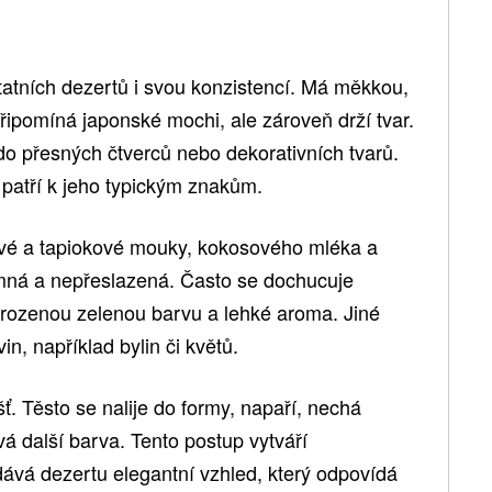
atních dezertů i svou konzistencí. Má měkkou,
připomíná japonské mochi, ale zároveň drží tvar.
do přesných čtverců nebo dekorativních tvarů.
h patří k jeho typickým znakům.
vé a tapiokové mouky, kokosového mléka a
emná a nepřeslazená. Často se dochucuje
rozenou zelenou barvu a lehké aroma. Jiné
in, například bylin či květů.
ť. Těsto se nalije do formy, napaří, nechá
vá další barva. Tento postup vytváří
 dává dezertu elegantní vzhled, který odpovídá