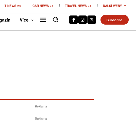
IT NEWS 24
CAR NEWS 24
TRAVEL NEWS 24
DALŠÍ WEBY
gazín
Více
Subscribe
Reklama
Reklama