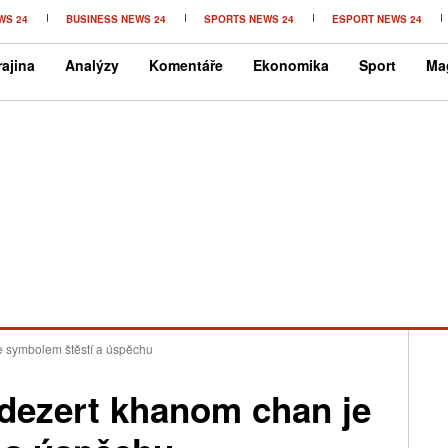
WS 24
BUSINESS NEWS 24
SPORTS NEWS 24
ESPORT NEWS 24
ajina
Analýzy
Komentáře
Ekonomika
Sport
Ma
e symbolem štěstí a úspěchu
 dezert khanom chan je