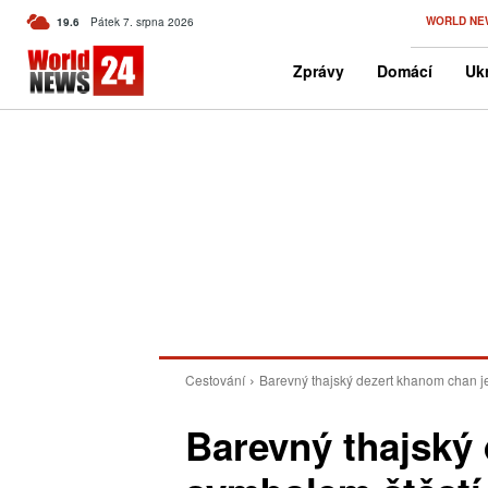
C
WORLD NE
19.6
Pátek 7. srpna 2026
Czech
Zprávy
Domácí
Ukr
Cestování
Barevný thajský dezert khanom chan j
Barevný thajský