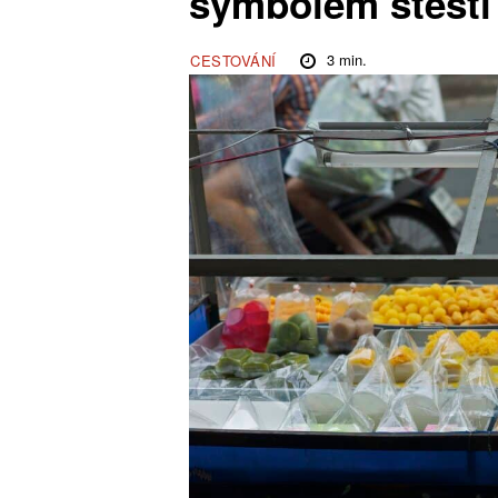
symbolem štěstí
3
min.
CESTOVÁNÍ