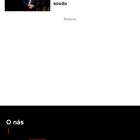
soudu
Reklama
O nás