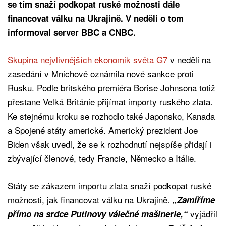
se tím snaží podkopat ruské možnosti dále
financovat válku na Ukrajině. V neděli o tom
informoval server BBC a CNBC.
Skupina nejvlivnějších ekonomik světa G7
v neděli na
zasedání v Mnichově oznámila nové sankce proti
Rusku. Podle britského premiéra Borise Johnsona totiž
přestane Velká Británie přijímat importy ruského zlata.
Ke stejnému kroku se rozhodlo také Japonsko, Kanada
a Spojené státy americké. Americký prezident Joe
Biden však uvedl, že se k rozhodnutí nejspíše přidají i
zbývající členové, tedy Francie, Německo a Itálie.
Státy se zákazem importu zlata snaží podkopat ruské
možnosti, jak financovat válku na Ukrajině.
„Zamíříme
vyjádřil
přímo na srdce Putinovy válečné mašinerie,“