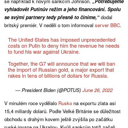
se například k novým sankcím Johnson.
„Potřebujeme
vyhladovět Putinův režim a jeho financování. Spolu
dodal
se svými partnery tedy přesně to činíme,“
britský premiér. V neděli o tom informoval
server BBC
.
The United States has imposed unprecedented
costs on Putin to deny him the revenue he needs
to fund his war against Ukraine.
Together, the G7 will announce that we will ban
the import of Russian gold, a major export that
rakes in tens of billions of dollars for Russia.
— President Biden (@POTUS)
June 26, 2022
V minulém roce vydělalo
Rusko
na exportu zlata asi
15,4 miliardy dolarů. Podle Velké Británie se důležitost
obchodu s drahým kovem ještě zvýšila po začátku
ruské invaze na Ukrajinu. Kvůli sankcím totiž začali