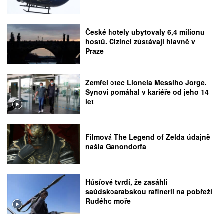
České hotely ubytovaly 6,4 milionu
hostů. Cizinci zůstávají hlavně v
Praze
Zemřel otec Lionela Messiho Jorge.
Synovi pomáhal v kariéře od jeho 14
let
Filmová The Legend of Zelda údajně
našla Ganondorfa
Húsíové tvrdí, že zasáhli
saúdskoarabskou rafinerii na pobřeží
Rudého moře