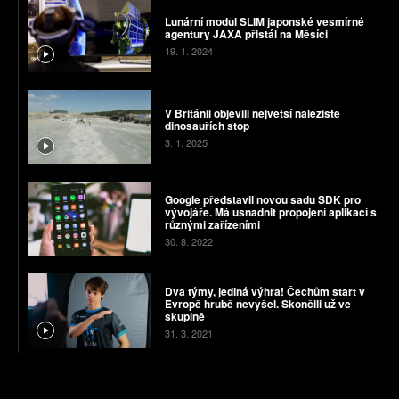
Lunární modul SLIM japonské vesmírné
agentury JAXA přistál na Měsíci
19. 1. 2024
V Británii objevili největší naleziště
dinosauřích stop
3. 1. 2025
Google představil novou sadu SDK pro
vývojáře. Má usnadnit propojení aplikací s
různými zařízeními
30. 8. 2022
Dva týmy, jediná výhra! Čechům start v
Evropě hrubě nevyšel. Skončili už ve
skupině
31. 3. 2021