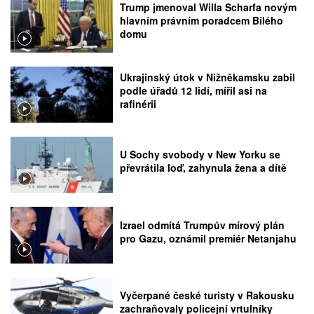
Trump jmenoval Willa Scharfa novým
hlavním právním poradcem Bílého
domu
Ukrajinský útok v Nižněkamsku zabil
podle úřadů 12 lidí, mířil asi na
rafinérii
U Sochy svobody v New Yorku se
převrátila loď, zahynula žena a dítě
Izrael odmítá Trumpův mírový plán
pro Gazu, oznámil premiér Netanjahu
Vyčerpané české turisty v Rakousku
zachraňovaly policejní vrtulníky