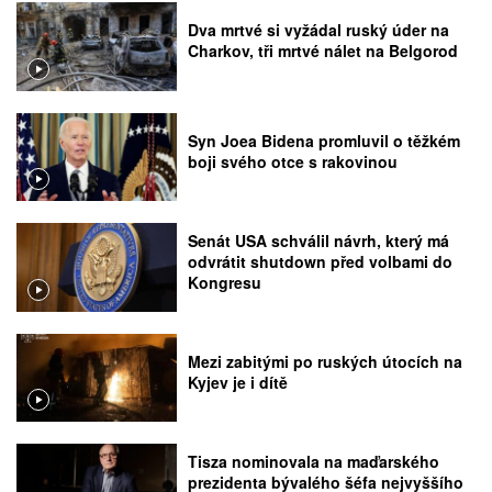
Dva mrtvé si vyžádal ruský úder na
Charkov, tři mrtvé nálet na Belgorod
Syn Joea Bidena promluvil o těžkém
boji svého otce s rakovinou
Senát USA schválil návrh, který má
odvrátit shutdown před volbami do
Kongresu
Mezi zabitými po ruských útocích na
Kyjev je i dítě
Tisza nominovala na maďarského
prezidenta bývalého šéfa nejvyššího