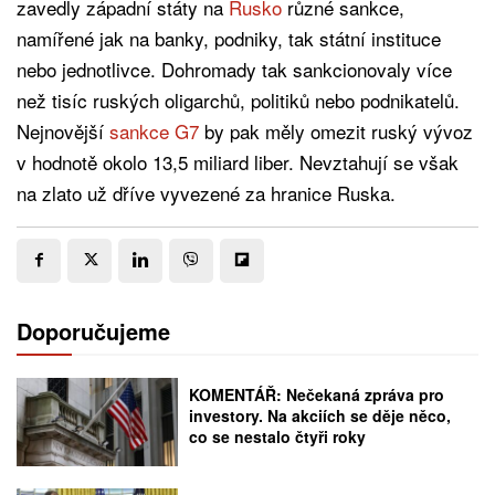
zavedly západní státy na
Rusko
různé sankce,
namířené jak na banky, podniky, tak státní instituce
nebo jednotlivce. Dohromady tak sankcionovaly více
než tisíc ruských oligarchů, politiků nebo podnikatelů.
Nejnovější
sankce G7
by pak měly omezit ruský vývoz
v hodnotě okolo 13,5 miliard liber. Nevztahují se však
na zlato už dříve vyvezené za hranice Ruska.
Doporučujeme
KOMENTÁŘ: Nečekaná zpráva pro
investory. Na akciích se děje něco,
co se nestalo čtyři roky