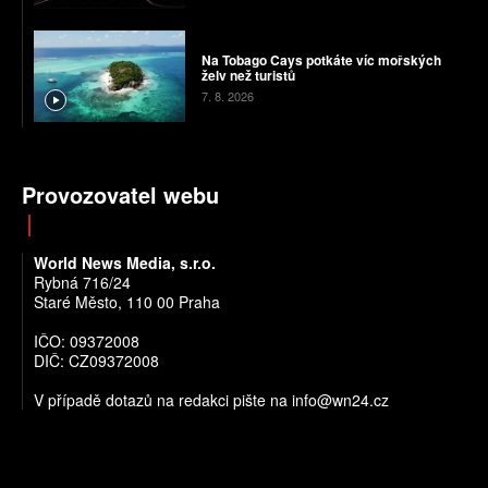
Na Tobago Cays potkáte víc mořských
želv než turistů
7. 8. 2026
Provozovatel webu
World News Media, s.r.o.
Rybná 716/24
Staré Město, 110 00 Praha
IČO: 09372008
DIČ: CZ09372008
V případě dotazů na redakci pište na info@wn24.cz