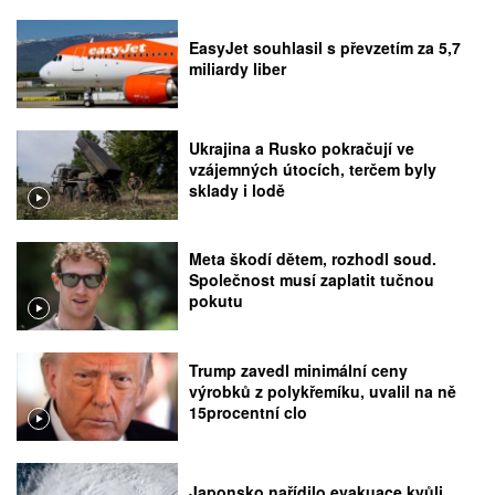
EasyJet souhlasil s převzetím za 5,7
miliardy liber
Ukrajina a Rusko pokračují ve
vzájemných útocích, terčem byly
sklady i lodě
Meta škodí dětem, rozhodl soud.
Společnost musí zaplatit tučnou
pokutu
Trump zavedl minimální ceny
výrobků z polykřemíku, uvalil na ně
15procentní clo
Japonsko nařídilo evakuace kvůli