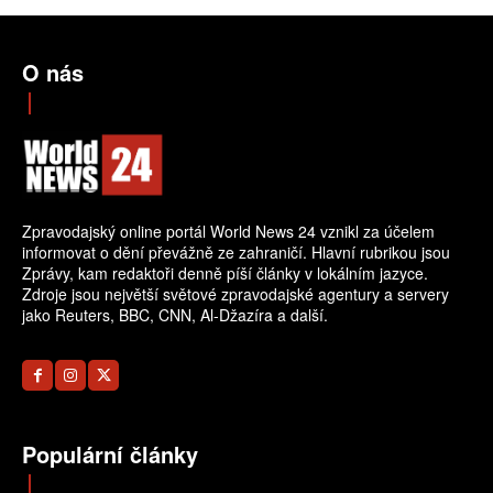
O nás
Zpravodajský online portál World News 24 vznikl za účelem
informovat o dění převážně ze zahraničí. Hlavní rubrikou jsou
Zprávy, kam redaktoři denně píší články v lokálním jazyce.
Zdroje jsou největší světové zpravodajské agentury a servery
jako Reuters, BBC, CNN, Al-Džazíra a další.
Populární články