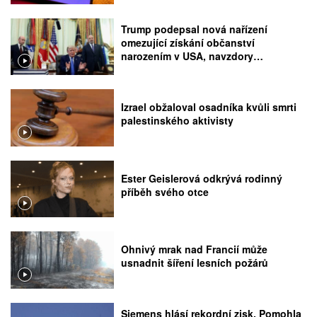
Trump podepsal nová nařízení
omezující získání občanství
narozením v USA, navzdory
rozhodnutí Nejvyššího soudu
Izrael obžaloval osadníka kvůli smrti
palestinského aktivisty
Ester Geislerová odkrývá rodinný
příběh svého otce
Ohnivý mrak nad Francií může
usnadnit šíření lesních požárů
Siemens hlásí rekordní zisk. Pomohla