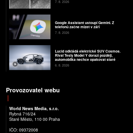
7. 8. 2026
Google Assistant ustoupí Gemini. Z
telefonů začne mizet v září
7. 8. 2026
Lucid odkládá elektrické SUV Cosmos.
Rival Tesly Model Y dorazí později,
automobilka nechce opakovat staré
chyby
6. 8. 2026
Provozovatel webu
World News Media, s.r.o.
Rybná 716/24
Staré Město, 110 00 Praha
IČO: 09372008