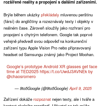
rozšířené reality a propojení s dalšími zařízeními.
Brýle během ukázky
překládaly
mluvenou perštinu
(fársí) do angličtiny a rozeznávaly texty i objekty v
reálném čase. Zároveň sloužily jako rozhraní pro
propojení s chytrým telefonem. Google tak poprvé
veřejně předvedl svou odpověď na konkurenční
zařízení typu Apple Vision Pro nebo připravovaný
headset od Samsungu známý jako Project Moohan.
Google’s prototype Android XR glasses get face
time at TED2025
https://t.co/UwdJ3AVNEk
by
@chaosromero
— 9to5Google (@9to5Google)
April 9, 2025
Zařízení dokáže
rozpoznat
nejen texty, ale i tváře a
kontext okolního prostředí. Uživatel se tak může