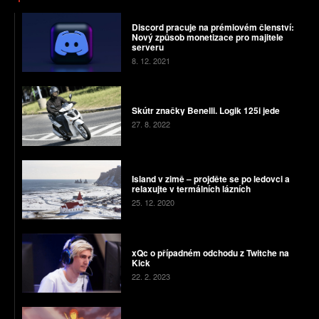
Discord pracuje na prémiovém členství:
Nový způsob monetizace pro majitele
serveru
8. 12. 2021
Skútr značky Benelli. Logik 125i jede
27. 8. 2022
Island v zimě – projděte se po ledovci a
relaxujte v termálních lázních
25. 12. 2020
xQc o případném odchodu z Twitche na
Kick
22. 2. 2023