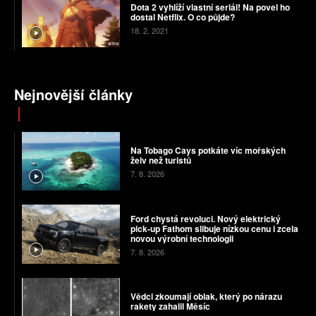
Dota 2 vyhlíží vlastní seriál! Na povel ho
dostal Netflix. O co půjde?
18. 2. 2021
Nejnovější články
Na Tobago Cays potkáte víc mořských
želv než turistů
7. 8. 2026
Ford chystá revoluci. Nový elektrický
pick-up Fathom slibuje nízkou cenu i zcela
novou výrobní technologii
7. 8. 2026
Vědci zkoumají oblak, který po nárazu
rakety zahalil Měsíc