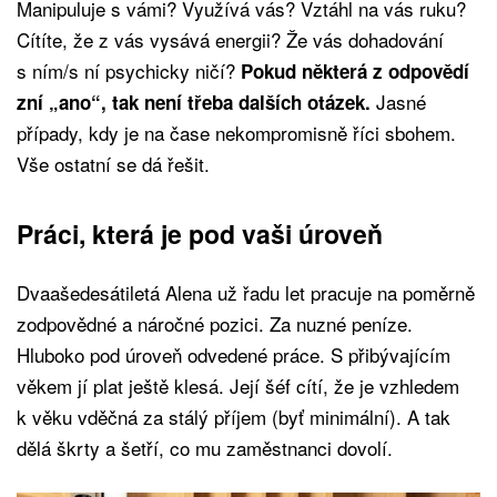
Manipuluje s vámi? Využívá vás? Vztáhl na vás ruku?
Cítíte, že z vás vysává energii? Že vás dohadování
s ním/s ní psychicky ničí?
Pokud některá z odpovědí
Jasné
zní „ano“, tak není třeba dalších otázek.
případy, kdy je na čase nekompromisně říci sbohem.
Vše ostatní se dá řešit.
Práci, která je pod vaši úroveň
Dvaašedesátiletá Alena už řadu let pracuje na poměrně
zodpovědné a náročné pozici. Za nuzné peníze.
Hluboko pod úroveň odvedené práce. S přibývajícím
věkem jí plat ještě klesá. Její šéf cítí, že je vzhledem
k věku vděčná za stálý příjem (byť minimální). A tak
dělá škrty a šetří, co mu zaměstnanci dovolí.