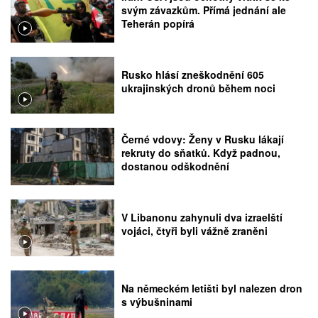
svým závazkům. Přímá jednání ale
Teherán popírá
Rusko hlásí zneškodnění 605
ukrajinských dronů během noci
Černé vdovy: Ženy v Rusku lákají
rekruty do sňatků. Když padnou,
dostanou odškodnění
V Libanonu zahynuli dva izraelští
vojáci, čtyři byli vážně zraněni
Na německém letišti byl nalezen dron
s výbušninami