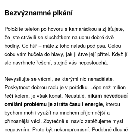
Bezvýznamné plkání
Položíte telefon po hovoru s kamarádkou a zjišťujete,
že jste strávili se sluchátkem na uchu dobré dvě
hodiny. Co hůř – máte z toho náladu pod psa. Celou
dobu vám hučela do hlavy, jak ji štve její přítel. Když jí
ale navrhnete řešení, stejně vás neposlouchá.
Nevysilujte se věcmi, se kterými nic nenaděláte.
Poskytnout dobrou radu je v pořádku. Lépe než milion
řečí kolem, je však konat. Neustálé,
nikam nevedoucí
, kterou
omílání problému je ztráta času i energie
bychom mohli využít na mnohem příjemnější a
přínosnější věci. Zbytečně si navíc zatěžujeme mysl
negativním. Proto být nekompromisní. Podobné dlouhé