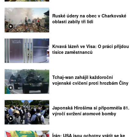
Ruské údery na obec v Charkovské
oblasti zabily tři lidi
Krvavá lázeň ve Visa: O práci přijdou
tisíce zaměstnanců
Tchaj-wan zahájil každoroční
vojenské cvičení proti hrozbám Číny
Japonská Hirošima si připomněla 81.
výročí svržení atomové bomby
Írán: USA jsou ochotny vrátit se ke