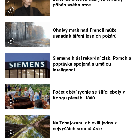
příběh svého otce
Ohnivý mrak nad Francií může
usnadnit šíření lesních požárů
Siemens hlásí rekordní zisk. Pomohla
poptávka spojená s umělou
inteligencí
Počet obětí rychle se šířící eboly v
Kongu přesáhl 1800
Na Tchaj-wanu objevili jedny z
nejvyšších stromů Asie