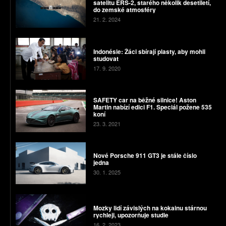
satelitu ERS-2, starého několik desetiletí,
do zemské atmosféry
21. 2. 2024
Indonésie: Žáci sbírají plasty, aby mohli
studovat
17. 9. 2020
SAFETY car na běžné silnice! Aston
Martin nabízí edici F1. Speciál požene 535
koní
23. 3. 2021
Nové Porsche 911 GT3 je stále číslo
jedna
30. 1. 2025
Mozky lidí závislých na kokainu stárnou
rychleji, upozorňuje studie
16. 2. 2023