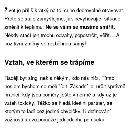
Život je příliš krátký na to, si ho dobrovolně otravovat.
Proto se stále zamýšlejme, jak nevyhovující situace
změnit k lepšímu.
Ne se vším se musíme smířit.
Někdy stačí jen trochu odvahy, popostrčit, věřit… A
pozitivní změny se rozběhnou samy!
Vztah, ve kterém se trápíme
Raději být singl než s někým, kdo nás ničí. Tímto
heslem bychom se měli řídit. Zásadní je, určit správně
hranici, kdy jsou poměry ještě v normě a kdy už je
vztah toxický. Těžko se hledá ideální partner, se
kterým to ladí bez jediné chybičky. K definování
vážnosti stavu pomůže jednoduchá pomůcka: