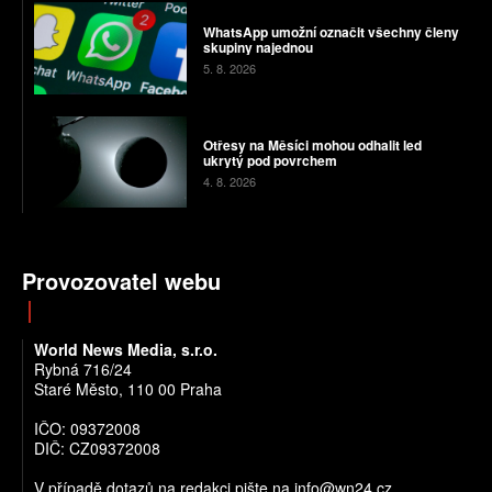
WhatsApp umožní označit všechny členy
skupiny najednou
5. 8. 2026
Otřesy na Měsíci mohou odhalit led
ukrytý pod povrchem
4. 8. 2026
Provozovatel webu
World News Media, s.r.o.
Rybná 716/24
Staré Město, 110 00 Praha
IČO: 09372008
DIČ: CZ09372008
V případě dotazů na redakci pište na info@wn24.cz