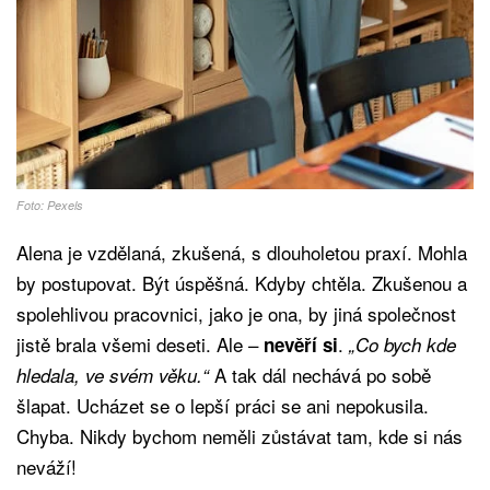
Foto: Pexels
Alena je vzdělaná, zkušená, s dlouholetou praxí. Mohla
by postupovat. Být úspěšná. Kdyby chtěla. Zkušenou a
spolehlivou pracovnici, jako je ona, by jiná společnost
jistě brala všemi deseti. Ale –
.
nevěří si
„Co bych kde
A tak dál nechává po sobě
hledala, ve svém věku.“
šlapat. Ucházet se o lepší práci se ani nepokusila.
Chyba. Nikdy bychom neměli zůstávat tam, kde si nás
neváží!