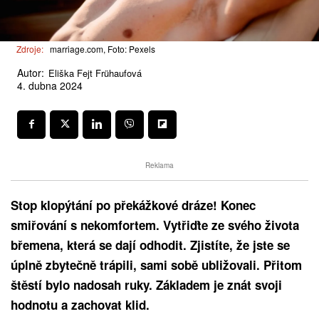
Zdroje:
marriage.com, Foto: Pexels
Autor:
Eliška Fejt Frühaufová
4. dubna 2024
Reklama
Stop klopýtání po překážkové dráze! Konec
smiřování s nekomfortem. Vytřiďte ze svého života
břemena, která se dají odhodit. Zjistíte, že jste se
úplně zbytečně trápili, sami sobě ubližovali. Přitom
štěstí bylo nadosah ruky. Základem je znát svoji
hodnotu a zachovat klid.