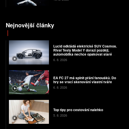
Nejnovější články
Lucid odkládá elektrické SUV Cosmos.
Rival Tesly Model Y dorazí později,
automobilka nechce opakovat staré
chyby
6. 8. 2026
EA FC 27 má splnit přání fanoušků. Do
hry se vrací skenování vlastní tváře
6. 8. 2026
Top tipy pro cestování nalehko
5. 8. 2026