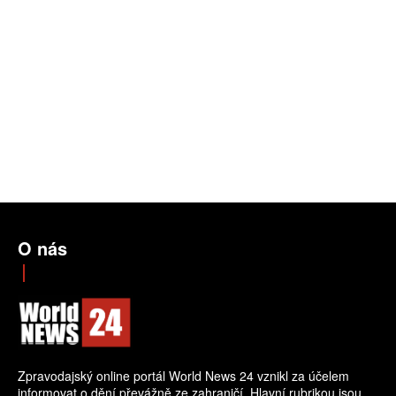
O nás
Zpravodajský online portál World News 24 vznikl za účelem
informovat o dění převážně ze zahraničí. Hlavní rubrikou jsou