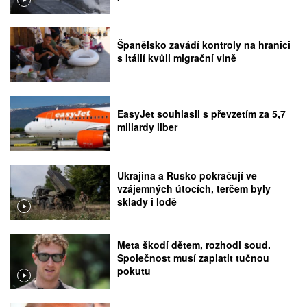
Španělsko zavádí kontroly na hranici
s Itálií kvůli migrační vlně
EasyJet souhlasil s převzetím za 5,7
miliardy liber
Ukrajina a Rusko pokračují ve
vzájemných útocích, terčem byly
sklady i lodě
Meta škodí dětem, rozhodl soud.
Společnost musí zaplatit tučnou
pokutu