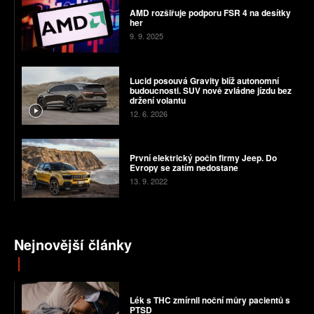
AMD rozšiřuje podporu FSR 4 na desítky
her
9. 9. 2025
Lucid posouvá Gravity blíž autonomní
budoucnosti. SUV nově zvládne jízdu bez
držení volantu
12. 6. 2026
První elektrický počin firmy Jeep. Do
Evropy se zatím nedostane
13. 9. 2022
Nejnovější články
Lék s THC zmírnil noční můry pacientů s
PTSD