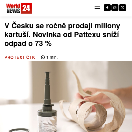
V Česku se ročně prodají miliony
kartuší. Novinka od Pattexu sníží
odpad o 73 %
1
min.
PROTEXT ČTK