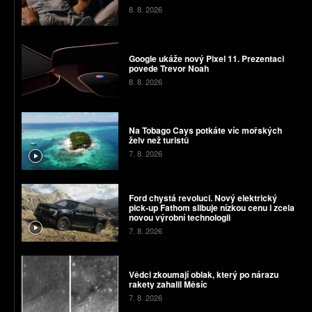
8. 8. 2026
Google ukáže nový Pixel 11. Prezentaci
povede Trevor Noah
8. 8. 2026
Na Tobago Cays potkáte víc mořských
želv než turistů
7. 8. 2026
Ford chystá revoluci. Nový elektrický
pick-up Fathom slibuje nízkou cenu i zcela
novou výrobní technologii
7. 8. 2026
Vědci zkoumají oblak, který po nárazu
rakety zahalil Měsíc
7. 8. 2026