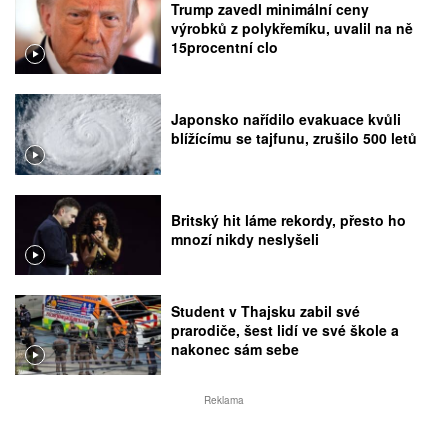
Trump zavedl minimální ceny
výrobků z polykřemíku, uvalil na ně
15procentní clo
Japonsko nařídilo evakuace kvůli
blížícímu se tajfunu, zrušilo 500 letů
Britský hit láme rekordy, přesto ho
mnozí nikdy neslyšeli
Student v Thajsku zabil své
prarodiče, šest lidí ve své škole a
nakonec sám sebe
Reklama