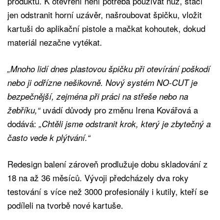
produktu. K otevření není potřeba používat nůž, stačí
jen odstranit horní uzávěr, našroubovat špičku, vložit
kartuši do aplikační pistole a mačkat kohoutek, dokud
materiál nezačne vytékat.
„Mnoho lidí dnes plastovou špičku při otevírání poškodí
nebo ji odřízne nešikovně. Nový systém NO-CUT je
bezpečnější, zejména při práci na střeše nebo na
uvádí důvody pro změnu Irena Kovářová a
žebříku,“
dodává:
„Chtěli jsme odstranit krok, který je zbytečný a
často vede k plýtvání.“
Redesign balení zároveň prodlužuje dobu skladování z
18 na až 36 měsíců. Vývoji předcházely dva roky
testování s více než 3000 profesionály i kutily, kteří se
podíleli na tvorbě nové kartuše.