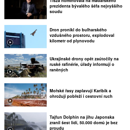
Tisza nominovala na maďarského
prezidenta bývalého šéfa nejvyššího
soudu
Dron pronikl do bulharského
vzdušného prostoru, explodoval
kilometr od plynovodu
Ukrajinské drony opět zaútočily na
ruské rafinérie, úřady informují o
raněných
Mořské řasy zaplavují Karibik a
ohrožují pobřeží i cestovní ruch
Tajfun Dolphin na jihu Japonska
zranil šest lidí, 50.000 domů je bez
proudu