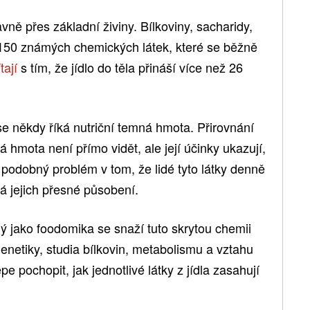
vně přes základní živiny. Bílkoviny, sacharidy,
ně 150 známých chemických látek, které se běžně
tají
s tím, že jídlo do těla přináší více než 26
e někdy říká nutriční temná hmota. Přirovnání
 hmota není přímo vidět, ale její účinky ukazují,
e podobný problém v tom, že lidé tyto látky denně
á jejich přesné působení.
jako foodomika se snaží tuto skrytou chemii
netiky, studia bílkovin, metabolismu a vztahu
e pochopit, jak jednotlivé látky z jídla zasahují