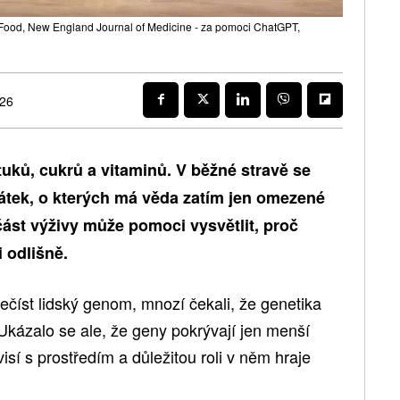
 Food, New England Journal of Medicine - za pomoci ChatGPT,
026
 tuků, cukrů a vitaminů. V běžné stravě se
látek, o kterých má věda zatím jen omezené
část výživy může pomoci vysvětlit, proč
i odlišně.
ečíst lidský genom, mnozí čekali, že genetika
 Ukázalo se ale, že geny pokrývají jen menší
isí s prostředím a důležitou roli v něm hraje