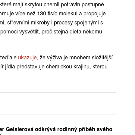
 které mají skrytou chemii potravin postupně
rnuje více než 130 tisíc molekul a propojuje
nami, střevními mikroby i procesy spojenými s
moci vysvětlit, proč stejná dieta někomu
 teď ale
ukazuje
, že výživa je mnohem složitější
íř jídla představuje chemickou krajinu, kterou
er Geislerová odkrývá rodinný příběh svého