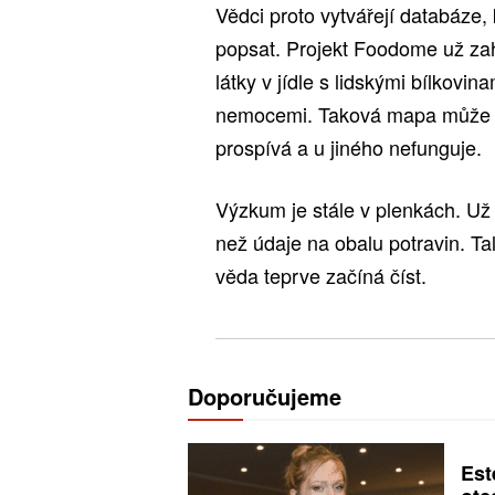
Vědci proto vytvářejí databáze,
popsat. Projekt Foodome už zah
látky v jídle s lidskými bílkovi
nemocemi. Taková mapa může po
prospívá a u jiného nefunguje.
Výzkum je stále v plenkách. Už
než údaje na obalu potravin. Tal
věda teprve začíná číst.
Doporučujeme
Est