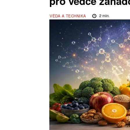
pro vědce záhad
2
min.
VĚDA A TECHNIKA