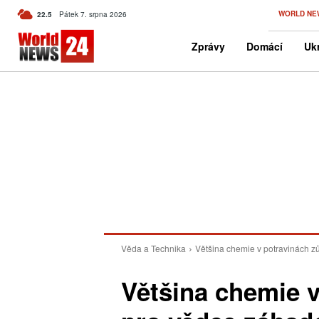
C
WORLD NE
22.5
Pátek 7. srpna 2026
Czech
Zprávy
Domácí
Ukr
Věda a Technika
Většina chemie v potravinách z
Většina chemie v