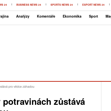
WS 24
BUSINESS NEWS 24
SPORTS NEWS 24
ESPORT NEWS 24
ajina
Analýzy
Komentáře
Ekonomika
Sport
Ma
ůstává pro vědce záhadou
 potravinách zůstává