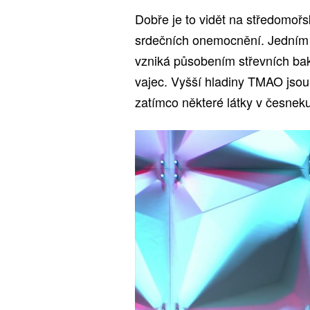
Dobře je to vidět na středomořs
srdečních onemocnění. Jedním 
vzniká působením střevních bak
vajec. Vyšší hladiny TMAO jsou
zatímco některé látky v česneku