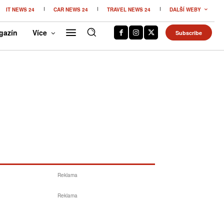
IT NEWS 24
CAR NEWS 24
TRAVEL NEWS 24
DALŠÍ WEBY
gazín
Více
Subscribe
Reklama
Reklama