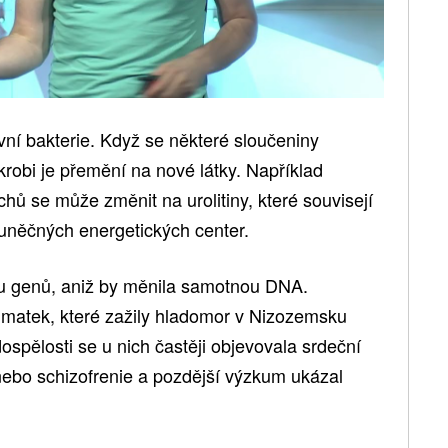
vní bakterie. Když se některé sloučeniny
krobi je přemění na nové látky. Například
chů se může změnit na urolitiny, které souvisejí
buněčných energetických center.
itu genů, aniž by měnila samotnou DNA.
i matek, které zažily hladomor v Nizozemsku
spělosti se u nich častěji objevovala srdeční
ebo schizofrenie a pozdější výzkum ukázal