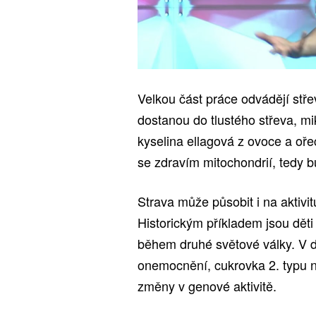
Velkou část práce odvádějí stře
dostanou do tlustého střeva, mi
kyselina ellagová z ovoce a oře
se zdravím mitochondrií, tedy 
Strava může působit i na aktiv
Historickým příkladem jsou dět
během druhé světové války. V do
onemocnění, cukrovka 2. typu n
změny v genové aktivitě.