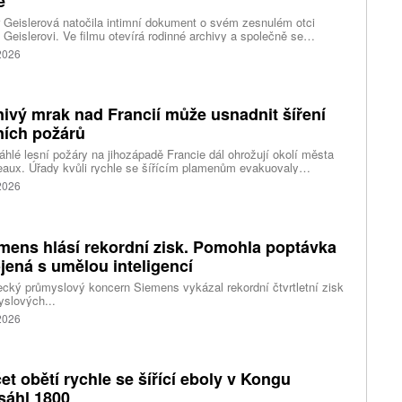
e
 Geislerová natočila intimní dokument o svém zesnulém otci
 Geislerovi. Ve filmu otevírá rodinné archivy a společně se
ou Aňou skládá portrét talentovaného muže, který měl v sobě
 2026
st i temnější stránku.
ivý mrak nad Francií může usnadnit šíření
ních požárů
hlé lesní požáry na jihozápadě Francie dál ohrožují okolí města
aux. Úřady kvůli rychle se šířícím plamenům evakuovaly
itisíce lidí a nevylučují ani další rozšiřování bezpečnostních
 2026
ení. Hasiči zároveň čelí neobvyklému jevu, který podle nich
ci výrazně komplikuje. Nad požáry se totiž vytvořily takzvané
umulonimby, tedy oblaka vznikající přímo působením intenzivního
.
mens hlásí rekordní zisk. Pomohla poptávka
jená s umělou inteligencí
ký průmyslový koncern Siemens vykázal rekordní čtvrtletní zisk
slových...
 2026
et obětí rychle se šířící eboly v Kongu
sáhl 1800