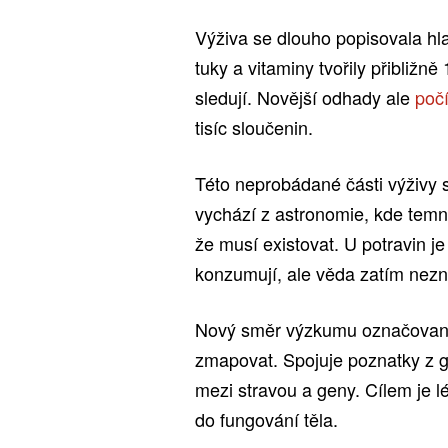
Výživa se dlouho popisovala hla
tuky a vitaminy tvořily přibliž
sledují. Novější odhady ale
počí
tisíc sloučenin.
Této neprobádané části výživy s
vychází z astronomie, kde temná
že musí existovat. U potravin j
konzumují, ale věda zatím nezn
Nový směr výzkumu označovaný 
zmapovat. Spojuje poznatky z ge
mezi stravou a geny. Cílem je lép
do fungování těla.