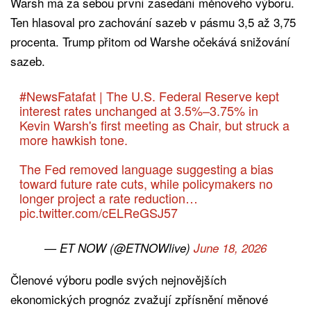
Warsh má za sebou první zasedání měnového výboru.
Ten hlasoval pro zachování sazeb v pásmu 3,5 až 3,75
procenta. Trump přitom od Warshe očekává snižování
sazeb.
#NewsFatafat
| The U.S. Federal Reserve kept
interest rates unchanged at 3.5%–3.75% in
Kevin Warsh's first meeting as Chair, but struck a
more hawkish tone.
The Fed removed language suggesting a bias
toward future rate cuts, while policymakers no
longer project a rate reduction…
pic.twitter.com/cELReGSJ57
— ET NOW (@ETNOWlive)
June 18, 2026
Členové výboru podle svých nejnovějších
ekonomických prognóz zvažují zpřísnění měnové