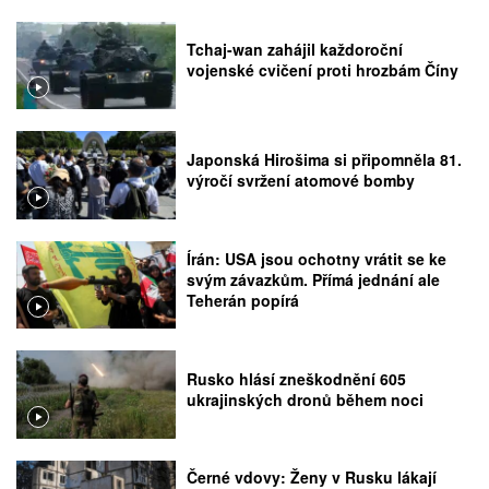
Tchaj-wan zahájil každoroční
vojenské cvičení proti hrozbám Číny
Japonská Hirošima si připomněla 81.
výročí svržení atomové bomby
Írán: USA jsou ochotny vrátit se ke
svým závazkům. Přímá jednání ale
Teherán popírá
Rusko hlásí zneškodnění 605
ukrajinských dronů během noci
Černé vdovy: Ženy v Rusku lákají