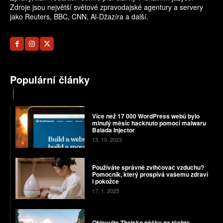
Zdroje jsou největší světové zpravodajské agentury a servery
jako Reuters, BBC, CNN, Al-Džazíra a další.
Populární články
Více než 17 000 WordPress webů bylo
minulý měsíc hacknuto pomocí malwaru
Balada Injector
13. 10. 2023
Používáte správně zvlhčovač vzduchu?
Pomocník, který prospívá vašemu zdraví
i pokožce
17. 1. 2025
Objevujte Thajsko pěšky na těchto