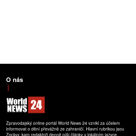
O nás
Zpravodajský online portál World News 24 vznikl za účelem
informovat o dění převážně ze zahraničí. Hlavní rubrikou jsou
Zprávy, kam redaktoři denně píší články v lokálním jazyce.