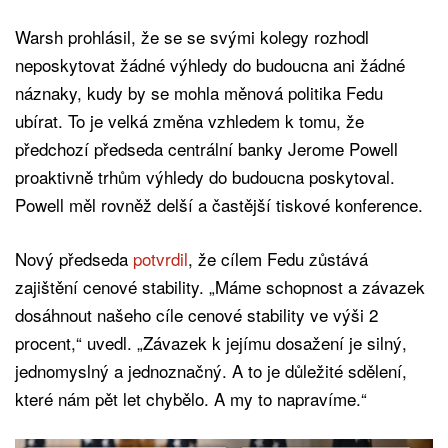
Warsh prohlásil, že se se svými kolegy rozhodl
neposkytovat žádné výhledy do budoucna ani žádné
náznaky, kudy by se mohla měnová politika Fedu
ubírat. To je velká změna vzhledem k tomu, že
předchozí předseda centrální banky Jerome Powell
proaktivně trhům výhledy do budoucna poskytoval.
Powell měl rovněž delší a častější tiskové konference.
Nový předseda
potvrdil
, že cílem Fedu zůstává
zajištění cenové stability. „Máme schopnost a závazek
dosáhnout našeho cíle cenové stability ve výši 2
procent,“ uvedl. „Závazek k jejímu dosažení je silný,
jednomyslný a jednoznačný. A to je důležité sdělení,
které nám pět let chybělo. A my to napravíme.“