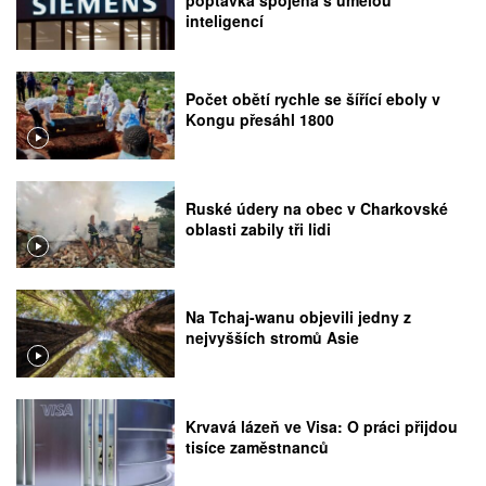
poptávka spojená s umělou
inteligencí
Počet obětí rychle se šířící eboly v
Kongu přesáhl 1800
Ruské údery na obec v Charkovské
oblasti zabily tři lidi
Na Tchaj-wanu objevili jedny z
nejvyšších stromů Asie
Krvavá lázeň ve Visa: O práci přijdou
tisíce zaměstnanců