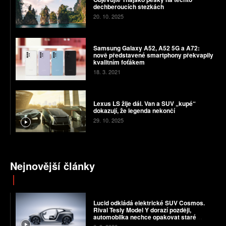
dechberoucích stezkách
20. 10. 2025
Samsung Galaxy A52, A52 5G a A72:
nově představené smartphony překvapily
kvalitním foťákem
18. 3. 2021
Lexus LS žije dál. Van a SUV „kupé“
dokazují, že legenda nekončí
29. 10. 2025
Nejnovější články
Lucid odkládá elektrické SUV Cosmos.
Rival Tesly Model Y dorazí později,
automobilka nechce opakovat staré
chyby