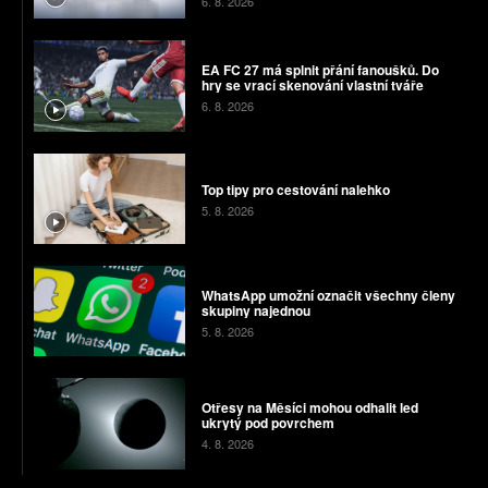
6. 8. 2026
EA FC 27 má splnit přání fanoušků. Do
hry se vrací skenování vlastní tváře
6. 8. 2026
Top tipy pro cestování nalehko
5. 8. 2026
WhatsApp umožní označit všechny členy
skupiny najednou
5. 8. 2026
Otřesy na Měsíci mohou odhalit led
ukrytý pod povrchem
4. 8. 2026