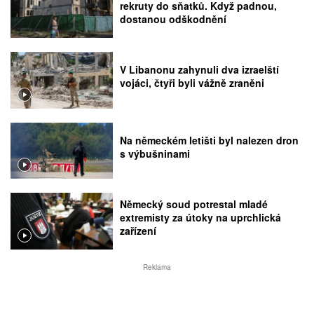
rekruty do sňatků. Když padnou,
dostanou odškodnění
V Libanonu zahynuli dva izraelští
vojáci, čtyři byli vážně zraněni
Na německém letišti byl nalezen dron
s výbušninami
Německý soud potrestal mladé
extremisty za útoky na uprchlická
zařízení
Reklama