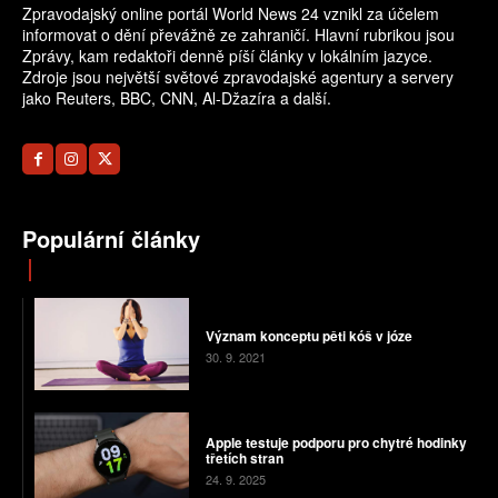
Zpravodajský online portál World News 24 vznikl za účelem
informovat o dění převážně ze zahraničí. Hlavní rubrikou jsou
Zprávy, kam redaktoři denně píší články v lokálním jazyce.
Zdroje jsou největší světové zpravodajské agentury a servery
jako Reuters, BBC, CNN, Al-Džazíra a další.
Populární články
Význam konceptu pěti kóš v józe
30. 9. 2021
Apple testuje podporu pro chytré hodinky
třetích stran
24. 9. 2025