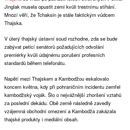
Jinglak musela opustit zemi kvůli trestnímu stíhání.
Mnozí věří, že Tchaksin je stále faktickým vůdcem
Thajska.
V úterý thajský ústavní soud rozhodne, zda se bude
zabývat peticí senátorů požadujících odvolání
premiérky kvůli údajnému porušení profesních
standardů během telefonátu.
Napětí mezi Thajskem a Kambodžou eskalovalo
koncem května, kdy při pohraničním incidentu zemřel
kambodžský voják. Šlo o nejvážnější zhoršení vztahů
za poslední dekádu. Obě země následně zavedly
vzájemná obchodní omezení a Kambodža zakázala
thajské produkty i mediální obsah.