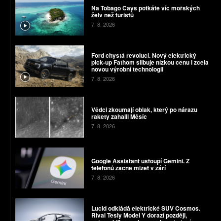
Na Tobago Cays potkáte víc mořských
želv než turistů
7. 8. 2026
Ford chystá revoluci. Nový elektrický
pick-up Fathom slibuje nízkou cenu i zcela
novou výrobní technologii
7. 8. 2026
Vědci zkoumají oblak, který po nárazu
rakety zahalil Měsíc
7. 8. 2026
Google Assistant ustoupí Gemini. Z
telefonů začne mizet v září
7. 8. 2026
Lucid odkládá elektrické SUV Cosmos.
Rival Tesly Model Y dorazí později,