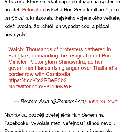
V hovoru, který se týkal napjaté situace na společné
hranici,
Petongtán
oslovila Hun Sena familiárně jako
„strýčka“ a kritizovala thajského vojenského velitele,
když uvedla, že „chtěl jen vypadat cool a plácal
nesmysly“.
Watch: Thousands of protesters gathered in
Bangkok, demanding the resignation of Prime
Minister Paetongtarn Shinawatra, as her
government faces rising anger over Thailand’s
border row with Cambodia
https://t.co/Cc2RBeR3b2
pic.twitter.com/FKI1it6KWF
— Reuters Asia (@ReutersAsia)
June 28, 2025
Nahrávka, později zveřejněná Hun Senem na
Facebooku, vyvolala mezi veřejností silnou nevoli.
Premiérka se za svá slova omluvila, zároveň ale