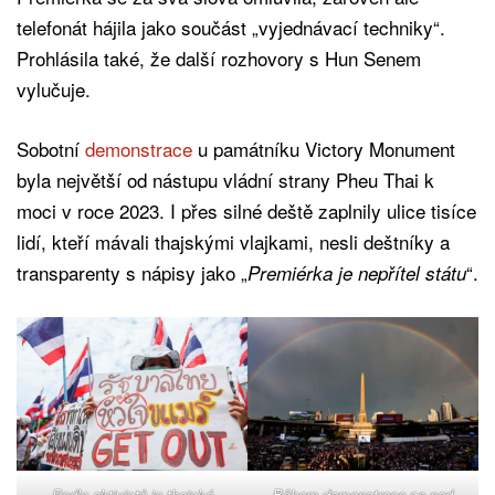
telefonát hájila jako součást „vyjednávací techniky“.
Prohlásila také, že další rozhovory s Hun Senem
vylučuje.
Sobotní
demonstrace
u památníku Victory Monument
byla největší od nástupu vládní strany Pheu Thai k
moci v roce 2023. I přes silné deště zaplnily ulice tisíce
lidí, kteří mávali thajskými vlajkami, nesli deštníky a
transparenty s nápisy jako „
“.
Premiérka je nepřítel státu
Podle aktivistů je thajská
Během demonstrace se nad