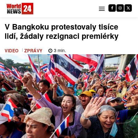
V Bangkoku protestovaly tisíce
lidí, žádaly rezignaci premiérky
3
min.
VIDEO
ZPRÁVY