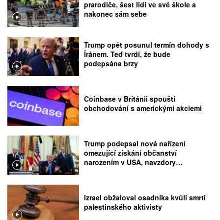
prarodiče, šest lidí ve své škole a
nakonec sám sebe
Trump opět posunul termín dohody s
Íránem. Teď tvrdí, že bude
podepsána brzy
Coinbase v Británii spouští
obchodování s americkými akciemi
Trump podepsal nová nařízení
omezující získání občanství
narozením v USA, navzdory
rozhodnutí Nejvyššího soudu
Izrael obžaloval osadníka kvůli smrti
palestinského aktivisty