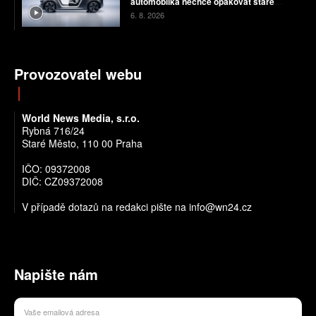
automobilka nechce opakovat staré
chyby
6. 8. 2026
Provozovatel webu
World News Media, s.r.o.
Rybná 716/24
Staré Město, 110 00 Praha
IČO: 09372008
DIČ: CZ09372008
V případě dotazů na redakci pište na info@wn24.cz
Napište nám