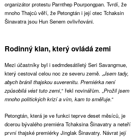
organizátor protestu Parnthep Pourpongpan. Tvrdí, že
mnoho Thajců věří, že Petongtán i její otec Tchaksin
Šinavatra jsou Hun Senem ovlivňováni.
Rodinný klan, který ovládá zemi
Mezi účastníky byl i sedmdesátiletý Seri Savangmue,
který cestoval celou noc ze severu země. „
Jsem tady,
abych bránil thajskou suverenitu. Premiérka není
,“ řekl novinářům. „
způsobilá vést tuto zemi
Prožil jsem
.“
mnoho politických krizí a vím, kam to směřuje
Petongtán, která je ve funkci teprve deset měsíců, je
dcerou bývalého premiéra Tchaksina Šinavatry a neteří
první thajské premiérky Jinglak Šinavatry. Návrat její