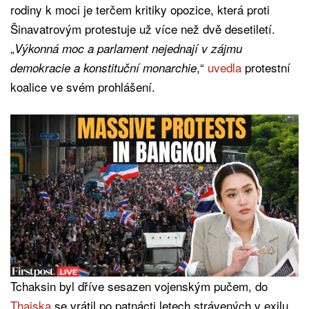
rodiny k moci je terčem kritiky opozice, která proti
Šinavatrovým protestuje už více než dvě desetiletí.
„
Výkonná moc a parlament nejednají v zájmu
,“
uvedla
protestní
demokracie a konstituční monarchie
koalice ve svém prohlášení.
Tchaksin byl dříve sesazen vojenským pučem, do
Thajska
se vrátil po patnácti letech strávených v exilu.