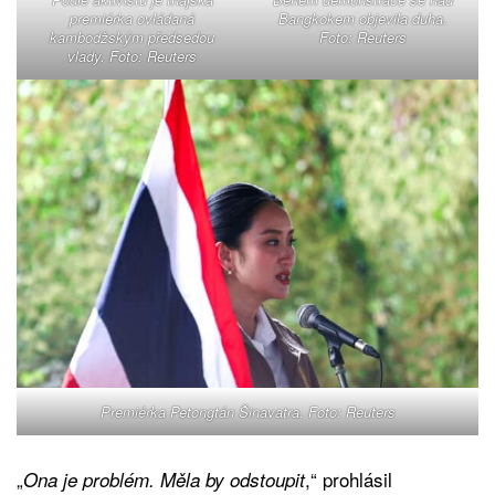
premiérka ovládaná
Bangkokem objevila duha.
kambodžským předsedou
Foto: Reuters
vlády. Foto: Reuters
Premiérka Petongtán Šinavatra. Foto: Reuters
„
,“ prohlásil
Ona je problém. Měla by odstoupit