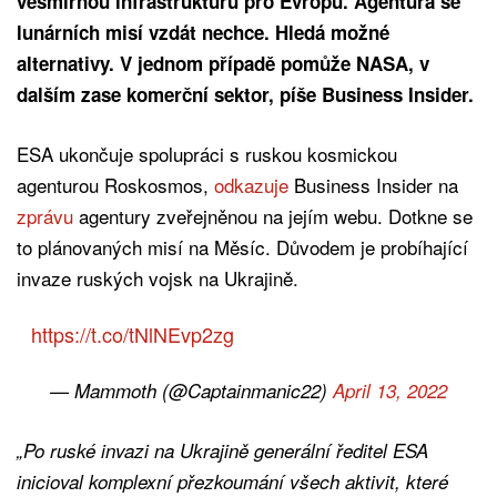
vesmírnou infrastrukturu pro Evropu. Agentura se
lunárních misí vzdát nechce. Hledá možné
alternativy. V jednom případě pomůže NASA, v
dalším zase komerční sektor, píše Business Insider.
ESA ukončuje spolupráci s ruskou kosmickou
agenturou Roskosmos,
odkazuje
Business Insider na
zprávu
agentury zveřejněnou na jejím webu. Dotkne se
to plánovaných misí na Měsíc. Důvodem je probíhající
invaze ruských vojsk na Ukrajině.
https://t.co/tNlNEvp2zg
— Mammoth (@Captainmanic22)
April 13, 2022
„Po ruské invazi na Ukrajině generální ředitel ESA
inicioval komplexní přezkoumání všech aktivit, které