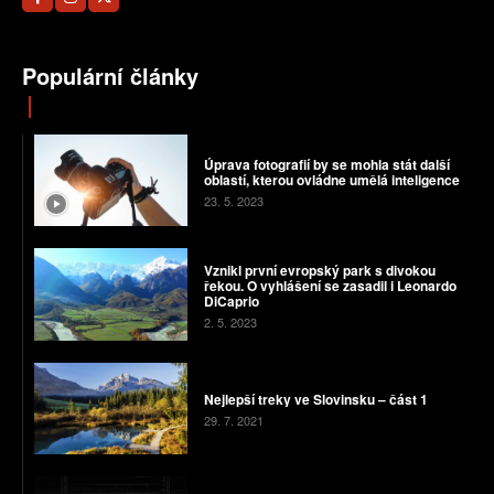
Populární články
Úprava fotografií by se mohla stát další
oblastí, kterou ovládne umělá inteligence
23. 5. 2023
Vznikl první evropský park s divokou
řekou. O vyhlášení se zasadil i Leonardo
DiCaprio
2. 5. 2023
Nejlepší treky ve Slovinsku – část 1
29. 7. 2021