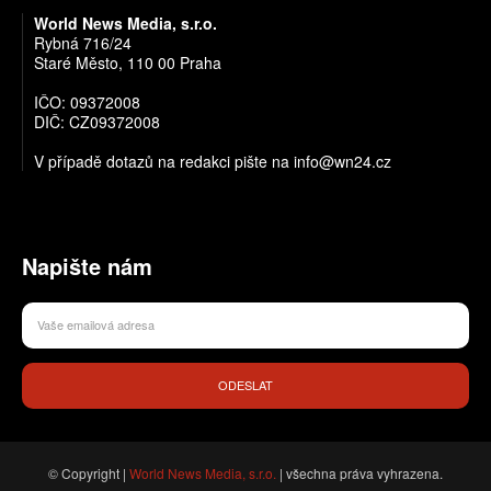
World News Media, s.r.o.
Rybná 716/24
Staré Město, 110 00 Praha
IČO: 09372008
DIČ: CZ09372008
V případě dotazů na redakci pište na info@wn24.cz
Napište nám
ODESLAT
© Copyright |
World News Media, s.r.o.
| všechna práva vyhrazena.