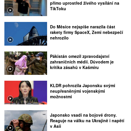
přímo uprostřed živého vysílání na
TikToku
Do Měsíce nejspíše narazila část
rakety firmy SpaceX, Zemi nebezpečí
nehrozilo
Pákistán omezil zpravodajství
zahraničních médií. Důvodem je
kritika zásahů v Kašmíru
KLDR pohrozila Japonsku svými
neupřesněnými vojenskými
možnostmi
Japonsko vsadí na bojové drony.
Reaguje na válku na Ukrajině i napětí
v Asii