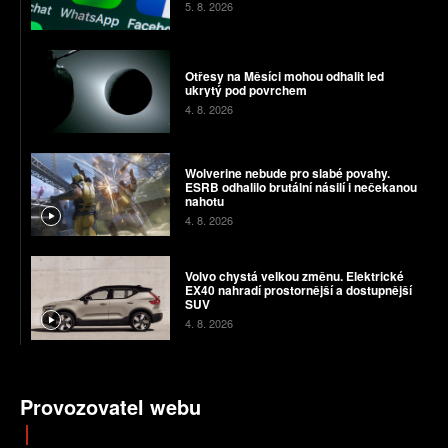
5. 8. 2026
Otřesy na Měsíci mohou odhalit led
ukrytý pod povrchem
4. 8. 2026
Wolverine nebude pro slabé povahy.
ESRB odhalilo brutální násilí i nečekanou
nahotu
4. 8. 2026
Volvo chystá velkou změnu. Elektrické
EX40 nahradí prostornější a dostupnější
SUV
4. 8. 2026
Provozovatel webu