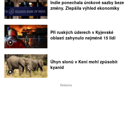
Indie ponechala úrokové sazby beze
změny. Zlepšila výhled ekonomiky
Při ruských úderech v Kyjevské
oblasti zahynulo nejméně 15 lidí
Úhyn slonů v Keni mohl způsobit
kyanid
Reklama