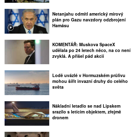
Netanjahu odmítl americký mírový
plán pro Gazu navzdory odzbrojení
Hamásu
KOMENTÁŘ: Muskova SpaceX
udělala po 24 letech něco, na co není
zvyklá. A přišel pád akcií
Lodě uvázlé v Hormuzském průlivu
mohou šířit invazní druhy do celého
světa
Nákladní letadlo se nad Lipskem
srazilo s letícím objektem, zřejmě
dronem