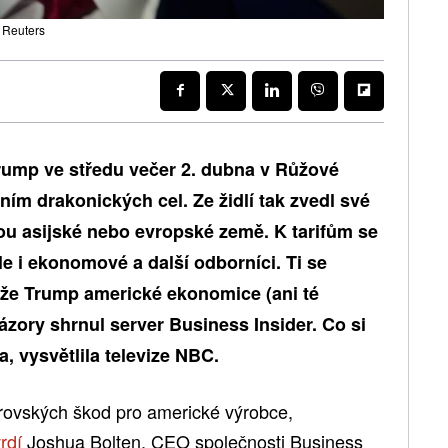
: Reuters
rump ve středu večer 2. dubna v Růžové
ím drakonických cel. Ze židlí tak zvedl své
sou asijské nebo evropské země. K tarifům se
 ale i ekonomové a další odborníci. Ti se
 že Trump americké ekonomice (ani té
ázory shrnul server Business Insider. Co si
, vysvětlila televize NBC.
brovských škod pro americké výrobce,
vrdí
Joshua Bolten, CEO společnosti Business