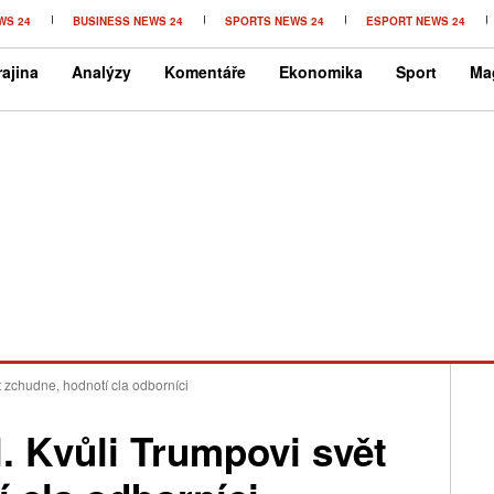
WS 24
BUSINESS NEWS 24
SPORTS NEWS 24
ESPORT NEWS 24
ajina
Analýzy
Komentáře
Ekonomika
Sport
Ma
t zchudne, hodnotí cla odborníci
l. Kvůli Trumpovi svět