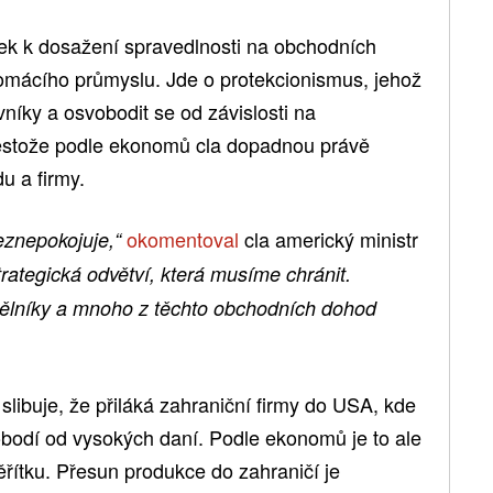
ek k dosažení spravedlnosti na obchodních
domácího průmyslu. Jde o protekcionismus, jehož
vníky a osvobodit se od závislosti na
estože podle ekonomů cla dopadnou právě
u a firmy.
okomentoval
cla americký ministr
eznepokojuje,“
ategická odvětví, která musíme chránit.
ělníky a mnoho z těchto obchodních dohod
slibuje, že přiláká zahraniční firmy do USA, kde
obodí od vysokých daní. Podle ekonomů je to ale
řítku. Přesun produkce do zahraničí je