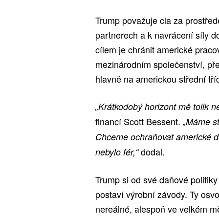
Trump považuje cla za prostřed
partnerech a k navrácení síly 
cílem je chránit americké praco
mezinárodním společenství, př
hlavně na americkou střední tříd
„Krátkodobý horizont mě tolik n
financí Scott Bessent.
„Máme str
Chceme ochraňovat americké d
dodal.
nebylo fér,“
Trump si od své daňové politiky 
postaví výrobní závody. Ty osv
nereálné, alespoň ve velkém mě