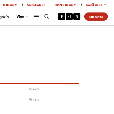
IT NEWS 24
CAR NEWS 24
TRAVEL NEWS 24
DALŠÍ WEBY
gazín
Více
Subscribe
Reklama
Reklama