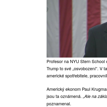
Profesor na NYU Stern School o
Trump to své „osvobození“. V t
americké spotřebitele, pracovní
Americký ekonom Paul Krugman 
jsou ta oznámená.
„Ale na zákla
poznamenal.