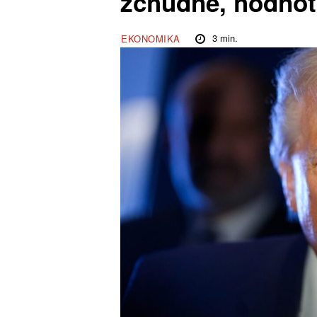
zchudne, hodnotí
3
min.
EKONOMIKA