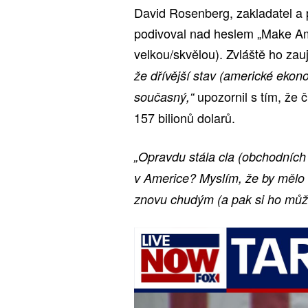
David Rosenberg, zakladatel a
podivoval nad heslem „Make Am
velkou/skvělou). Zvláště ho zau
že dřívější stav (americké ekon
upozornil s tím, že 
současný,“
157 bilionů dolarů.
„Opravdu stála cla (obchodních 
v Americe? Myslím, že by mělo t
znovu chudým (a pak si ho může