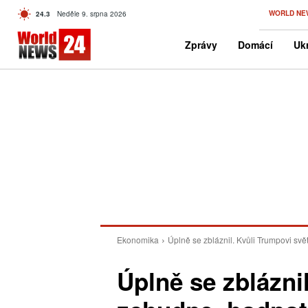
C
WORLD NE
24.3
Neděle 9. srpna 2026
Czech
Zprávy
Domácí
Ukr
Ekonomika
Úplně se zbláznil. Kvůli Trumpovi svě
Úplně se zblázni