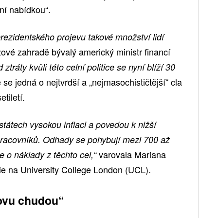
lní nabídkou“.
rezidentského projevu takové množství lidí
ové zahradě bývalý americký ministr financí
ztráty kvůli této celní politice se nyní blíží 30
 se jedná o nejtvrdší a „nejmasochističtější“ cla
tiletí.
státech vysokou inflaci a povedou k nižší
 pracovníků. Odhady se pohybují mezi 700 až
varovala Mariana
e o náklady z těchto cel,“
e na University College London (UCL).
ovu chudou“