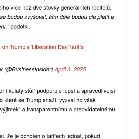
ího více než dvě stovky generálních ředitelů.
e budou zvyšovat, čím déle budou cla platit a
podotkl.
ní,“
on Trump's 'Liberation Day' tariffs
er (@BusinessInsider)
April 3, 2025
í kulatý stůl“ podporuje lepší a spravedlivější
o které se Trump snaží, vyzval ho však
výjimek“ a transparentnímu a předvídatelnému
t, že je ochoten o tarifech jednat, pokud