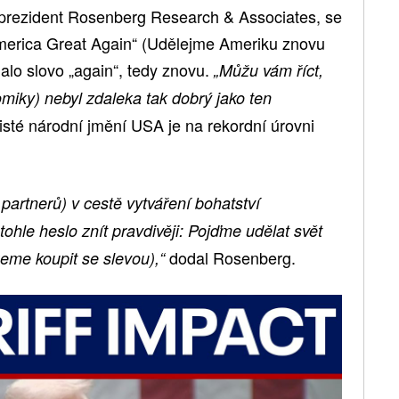
 prezident Rosenberg Research & Associates, se
erica Great Again“ (Udělejme Ameriku znovu
jalo slovo „again“, tedy znovu.
„Můžu vám říct,
omiky) nebyl zdaleka tak dobrý jako ten
čisté národní jmění USA je na rekordní úrovni
partnerů) v cestě vytváření bohatství
ohle heslo znít pravdivěji: Pojďme udělat svět
dodal Rosenberg.
me koupit se slevou),“