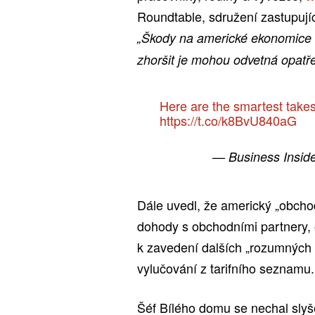
Roundtable, sdružení zastupujíc
„Škody na americké ekonomice s
zhoršit je mohou odvetná opatře
Here are the smartest takes 
https://t.co/k8BvU840aG
— Business Insid
Dále uvedl, že americký „obchodn
dohody s obchodními partnery, 
k zavedení dalších „rozumných 
vylučování z tarifního seznamu.
Šéf Bílého domu se nechal slyše