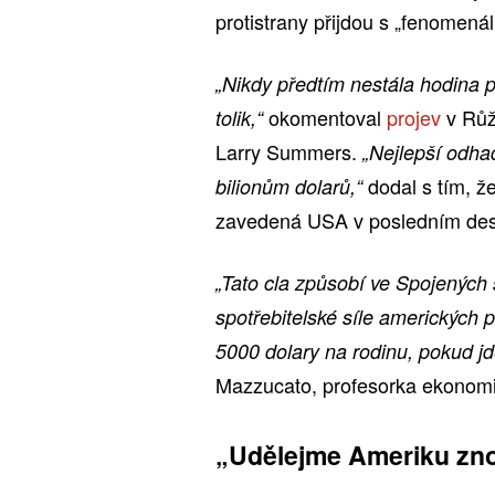
protistrany přijdou s „fenomená
„Nikdy předtím nestála hodina p
okomentoval
projev
v Růž
tolik,“
Larry Summers.
„Nejlepší odhad 
dodal s tím, že
bilionům dolarů,“
zavedená USA v posledním dese
„Tato cla způsobí ve Spojených 
spotřebitelské síle amerických
5000 dolary na rodinu, pokud jd
Mazzucato, profesorka ekonomi
„Udělejme Ameriku zn