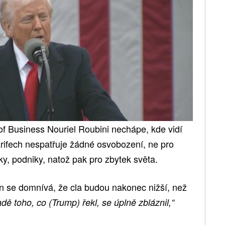
f Business Nouriel Roubini nechápe, kde vidí
arifech nespatřuje žádné osvobození, ne pro
ky, podniky, natož pak pro zbytek světa.
se domnívá, že cla budou nakonec nižší, než
dě toho, co (Trump) řekl, se úplně zbláznil,“