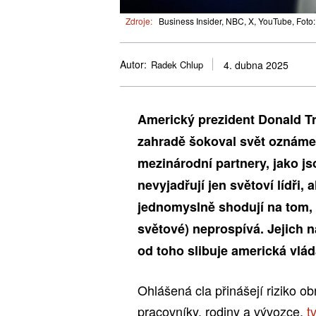
Zdroje:
Business Insider, NBC, X, YouTube, Foto
Autor:
Radek Chlup
4. dubna 2025
Americký prezident Donald T
zahradě šokoval svět oznámen
mezinárodní partnery, jako j
nevyjadřují jen světoví lídři,
jednomyslně shodují na tom,
světové) neprospívá. Jejich n
od toho slibuje americká vláda
Ohlášená cla přinášejí riziko o
pracovníky, rodiny a vývozce,
t