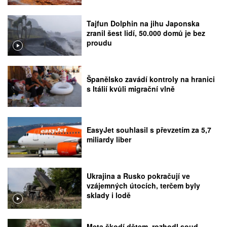
Tajfun Dolphin na jihu Japonska
zranil šest lidí, 50.000 domů je bez
proudu
Španělsko zavádí kontroly na hranici
s Itálií kvůli migrační vlně
EasyJet souhlasil s převzetím za 5,7
miliardy liber
Ukrajina a Rusko pokračují ve
vzájemných útocích, terčem byly
sklady i lodě
Meta škodí dětem, rozhodl soud.