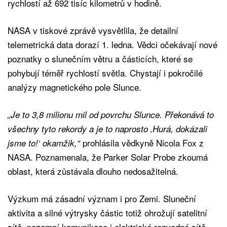
rychlostí až 692 tisíc kilometrů v hodině.
NASA v tiskové zprávě vysvětlila, že detailní
telemetrická data dorazí 1. ledna. Vědci očekávají nové
poznatky o slunečním větru a částicích, které se
pohybují téměř rychlostí světla. Chystají i pokročilé
analýzy magnetického pole Slunce.
„Je to 3,8 milionu mil od povrchu Slunce. Překonává to
všechny tyto rekordy a je to naprosto ‚Hurá, dokázali
prohlásila vědkyně Nicola Fox z
jsme to!‘ okamžik,“
NASA. Poznamenala, že Parker Solar Probe zkoumá
oblast, která zůstávala dlouho nedosažitelná.
Výzkum má zásadní význam i pro Zemi. Sluneční
aktivita a silné výtrysky částic totiž ohrožují satelitní
sítě, pozemní komunikace i elektrické rozvodné sítě.