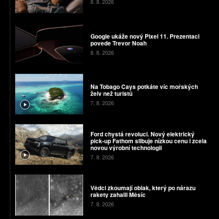
8. 8. 2026
Google ukáže nový Pixel 11. Prezentaci
povede Trevor Noah
8. 8. 2026
Na Tobago Cays potkáte víc mořských
želv než turistů
7. 8. 2026
Ford chystá revoluci. Nový elektrický
pick-up Fathom slibuje nízkou cenu i zcela
novou výrobní technologii
7. 8. 2026
Vědci zkoumají oblak, který po nárazu
rakety zahalil Měsíc
7. 8. 2026