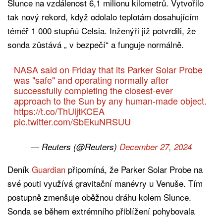
Slunce na vzdálenost 6,1 milionu kilometrů. Vytvořilo
tak nový rekord, když odolalo teplotám dosahujícím
téměř 1 000 stupňů Celsia. Inženýři již potvrdili, že
sonda zůstává „ v bezpečí“ a funguje normálně.
NASA said on Friday that its Parker Solar Probe
was "safe" and operating normally after
successfully completing the closest-ever
approach to the Sun by any human-made object.
https://t.co/ThUljtKCEA
pic.twitter.com/SbEkuNRSUU
— Reuters (@Reuters)
December 27, 2024
Deník
Guardian
připomíná, že Parker Solar Probe na
své pouti využívá gravitační manévry u Venuše. Tím
postupně zmenšuje oběžnou dráhu kolem Slunce.
Sonda se během extrémního přiblížení pohybovala