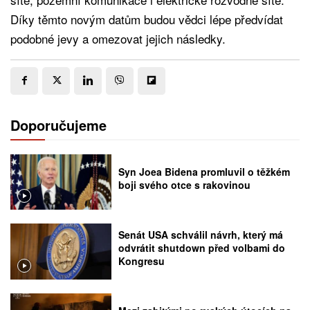
Díky těmto novým datům budou vědci lépe předvídat
podobné jevy a omezovat jejich následky.
Doporučujeme
Syn Joea Bidena promluvil o těžkém
boji svého otce s rakovinou
Senát USA schválil návrh, který má
odvrátit shutdown před volbami do
Kongresu