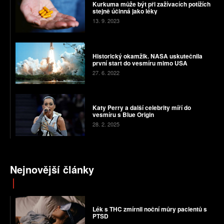
Kurkuma může být při zažívacích potížích
stejně účinná jako léky
13. 9. 2023
Historický okamžik. NASA uskutečnila
první start do vesmíru mimo USA
27. 6. 2022
Katy Perry a další celebrity míří do
vesmíru s Blue Origin
28. 2. 2025
Nejnovější články
Lék s THC zmírnil noční můry pacientů s
PTSD