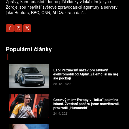
Zprávy, kam redaktoři denně píší články v lokálním jazyce.
Zdroje jsou největší světové zpravodajské agentury a servery
jako Reuters, BBC, CNN, Al-Džazíra a další.
Populární články
Eso! Příznačný název pro stylový
elektromobil od Alphy. Zájemci si na něj
ale počkají
29. 12. 2020
Čerstvý mistr Evropy v “lolku” poletí na
Island. Zvedání poháru jsme nacvičovali,
prozradil „Humanoid“
24. 4. 2021