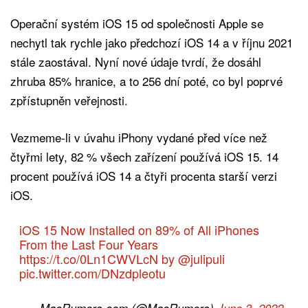
Operační systém iOS 15 od společnosti Apple se
nechytl tak rychle jako předchozí iOS 14 a v říjnu 2021
stále zaostával. Nyní nové údaje tvrdí, že dosáhl
zhruba 85% hranice, a to 256 dní poté, co byl poprvé
zpřístupněn veřejnosti.
Vezmeme-li v úvahu iPhony vydané před více než
čtyřmi lety, 82 % všech zařízení používá iOS 15. 14
procent používá iOS 14 a čtyři procenta starší verzi
iOS.
iOS 15 Now Installed on 89% of All iPhones
From the Last Four Years
https://t.co/0Ln1CWVLcN
by
@julipuli
pic.twitter.com/DNzdpleotu
— MacRumors.com (@MacRumors)
June 3, 2022