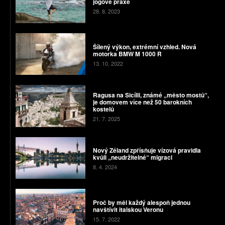
jógové praxe
28. 8. 2023
Šílený výkon, extrémní vzhled. Nová
motorka BMW M 1000 R
13. 10. 2022
Ragusa na Sicílii, známé „město mostů“,
je domovem více než 50 barokních
kostelů
21. 7. 2025
Nový Zéland zpřísňuje vízová pravidla
kvůli „neudržitelné“ migraci
8. 4. 2024
Proč by měl každý alespoň jednou
navštívit italskou Veronu
15. 7. 2022