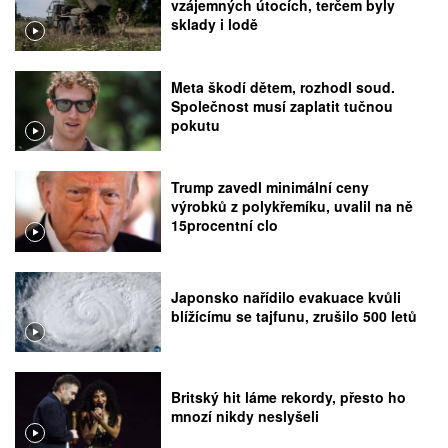
vzájemných útocích, terčem byly
sklady i lodě
Meta škodí dětem, rozhodl soud.
Společnost musí zaplatit tučnou
pokutu
Trump zavedl minimální ceny
výrobků z polykřemíku, uvalil na ně
15procentní clo
Japonsko nařídilo evakuace kvůli
blížícímu se tajfunu, zrušilo 500 letů
Britský hit láme rekordy, přesto ho
mnozí nikdy neslyšeli