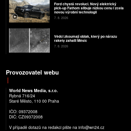
Ford chystá revoluci. Nový elektrický
pick-up Fathom slibuje nízkou cenu i zcela
novou výrobní technologii
7. 8. 2026
Vědci zkoumají oblak, který po nárazu
rakety zahalil Měsíc
7. 8. 2026
Provozovatel webu
World News Media, s.r.o.
Rybná 716/24
Staré Město, 110 00 Praha
IČO: 09372008
DIČ: CZ09372008
V případě dotazů na redakci pište na info@wn24.cz