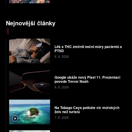
Nejnovější články
Lék s THC zmírnil noční můry pacientů s
PTSD
8. 8. 2026
Google ukáže nový Pixel 11. Prezentaci
povede Trevor Noah
8. 8. 2026
Na Tobago Cays potkáte víc mořských
želv než turistů
7. 8. 2026