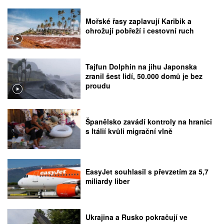
Mořské řasy zaplavují Karibik a
ohrožují pobřeží i cestovní ruch
Tajfun Dolphin na jihu Japonska
zranil šest lidí, 50.000 domů je bez
proudu
Španělsko zavádí kontroly na hranici
s Itálií kvůli migrační vlně
EasyJet souhlasil s převzetím za 5,7
miliardy liber
Ukrajina a Rusko pokračují ve