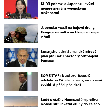
KLDR pohrozila Japonsku svými
neupřesněnými vojenskými
možnostmi
Japonsko vsadí na bojové drony.
Reaguje na válku na Ukrajině i napětí
v Asii
Netanjahu odmítl americký mírový
plán pro Gazu navzdory odzbrojení
Hamásu
KOMENTÁŘ: Muskova SpaceX
udělala po 24 letech něco, na co není
zvyklá. A přišel pád akcií
Lodě uvázlé v Hormuzském průlivu
mohou šířit invazní druhy do celého