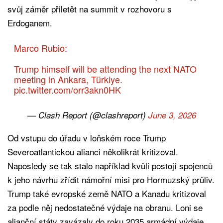
svůj záměr přiletět na summit v rozhovoru s
Erdoganem.
Marco Rubio:
Trump himself will be attending the next NATO
meeting in Ankara, Türkiye.
pic.twitter.com/orr3akn0HK
— Clash Report (@clashreport)
June 3, 2026
Od vstupu do úřadu v loňském roce Trump
Severoatlantickou alianci několikrát kritizoval.
Naposledy se tak stalo například kvůli postojí spojenců
k jeho návrhu zřídit námořní misi pro Hormuzský průliv.
Trump také evropské země NATO a Kanadu kritizoval
za podle něj nedostatečné výdaje na obranu. Loni se
alianční státy zavázaly do roku 2035 armádní výdaje