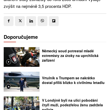
zvýšit na nejméně 3,5 procenta HDP.
Doporučujeme
Německý soud potrestal mladé
extremisty za útoky na uprchlická
zařízení
Vrtulník s Trumpem se nakrátko
dostal příliš blízko k civilnímu letadlu
V Londýně byli na ulici pobodáni
čtyři muži, podezřelou ženu zadržela
policie