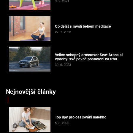
3. 2. 2021
Co dělat s myslí během meditace
27. 7. 2022
Velice schopný crossover Seat Arona si
vydobyl své pevné postavení na trhu
30. 6. 2023
Nejnovější články
Top tipy pro cestování nalehko
5. 8. 2026