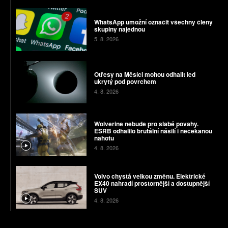
WhatsApp umožní označit všechny členy
skupiny najednou
5. 8. 2026
Otřesy na Měsíci mohou odhalit led
ukrytý pod povrchem
4. 8. 2026
Wolverine nebude pro slabé povahy.
ESRB odhalilo brutální násilí i nečekanou
nahotu
4. 8. 2026
Volvo chystá velkou změnu. Elektrické
EX40 nahradí prostornější a dostupnější
SUV
4. 8. 2026