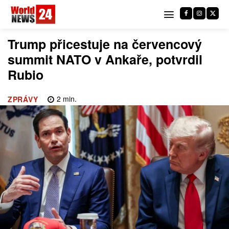
Trump přicestuje na červencový
summit NATO v Ankaře, potvrdil
Rubio
2
min.
ZPRÁVY