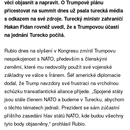
věci objasnit a napravit. O Trumpově plánu
přicestovat na summit dnes už psala turecká média
s odkazem na své zdroje. Turecký ministr zahraničí
Hakan Fidan rovněž uvedl, že s Trumpovou účastí
na jednání Turecko počítá.
Rubio dnes na slyšení v Kongresu zmínil Trumpovu
nespokojenost s NATO, především s členskými
zeměmi, které mu nedovolily použít své vojenské
základny ve válce s Íránem. Šéf americké diplomacie
dodal, že Trump navzdory své frustraci na vrcholnou
schůzku transatlantické aliance přijede. „Spojené státy
jsou stále členem NATO a budeme v Turecku, abychom
o těchto tématech jednali. Prezident se sám zúčastní
příštího zasedání hlav států NATO, kde budou všechny
tyto body objasněny,“ prohlásil Rubio.