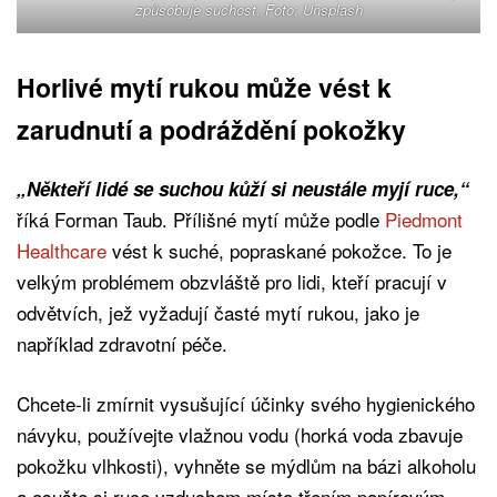
způsobuje suchost. Foto: Unsplash
Horlivé mytí rukou může vést k
zarudnutí a podráždění pokožky
„Někteří lidé se suchou kůží si neustále myjí ruce,“
říká Forman Taub. Přílišné mytí může podle
Piedmont
Healthcare
vést k suché, popraskané pokožce. To je
velkým problémem obzvláště pro lidi, kteří pracují v
odvětvích, jež vyžadují časté mytí rukou, jako je
například zdravotní péče.
Chcete-li zmírnit vysušující účinky svého hygienického
návyku, používejte vlažnou vodu (horká voda zbavuje
pokožku vlhkosti), vyhněte se mýdlům na bázi alkoholu
a osušte si ruce vzduchem místo třením papírovým