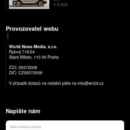
4. 8. 2026
Provozovatel webu
World News Media, s.r.o.
Rybná 716/24
Staré Město, 110 00 Praha
IČO: 09372008
DIČ: CZ09372008
V případě dotazů na redakci pište na info@wn24.cz
Napište nám