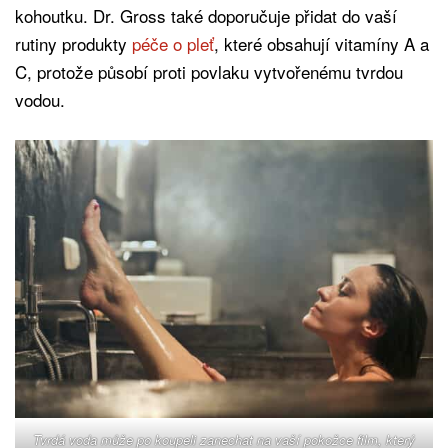
kohoutku. Dr. Gross také doporučuje přidat do vaší
rutiny produkty
péče o pleť
, které obsahují vitamíny A a
C, protože působí proti povlaku vytvořenému tvrdou
vodou.
Tvrdá voda může po koupeli zanechat na vaší pokožce film, který