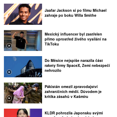
Jaafar Jackson si po filmu Michael
zahraje po boku Willa Smithe
Mexický influencer byl zastřelen
přímo uprostřed živého vysílání na
TikToku
Do Měsíce nejspíše narazila část
rakety firmy SpaceX, Zemi nebezpečí
nehrozilo
Pákistán omezil zpravodajství
zahraničních médií. Důvodem je
kritika zásahů v Kašmíru
KLDR pohrozila Japonsku svými