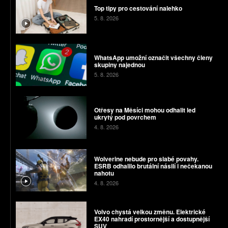
Top tipy pro cestování nalehko
5. 8. 2026
WhatsApp umožní označit všechny členy
skupiny najednou
5. 8. 2026
Otřesy na Měsíci mohou odhalit led
ukrytý pod povrchem
4. 8. 2026
Wolverine nebude pro slabé povahy.
ESRB odhalilo brutální násilí i nečekanou
nahotu
4. 8. 2026
Volvo chystá velkou změnu. Elektrické
EX40 nahradí prostornější a dostupnější
SUV