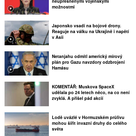
neupřesněnými vojenskými
možnostmi
Japonsko vsadí na bojové drony.
Reaguje na válku na Ukrajině i napětí
v Asii
Netanjahu odmítl americký mírový
plán pro Gazu navzdory odzbrojení
Hamásu
KOMENTÁŘ: Muskova SpaceX
udělala po 24 letech něco, na co není
zvyklá. A přišel pád akcií
Lodě uvázlé v Hormuzském průlivu
mohou šířit invazní druhy do celého
světa