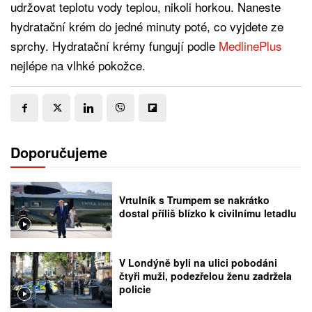
udržovat teplotu vody teplou, nikoli horkou. Naneste
hydratační krém do jedné minuty poté, co vyjdete ze
sprchy. Hydratační krémy fungují podle
MedlinePlus
nejlépe na vlhké pokožce.
Doporučujeme
Vrtulník s Trumpem se nakrátko
dostal příliš blízko k civilnímu letadlu
V Londýně byli na ulici pobodáni
čtyři muži, podezřelou ženu zadržela
policie