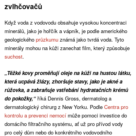
zvlhčovačů
Když voda z vodovodu obsahuje vysokou koncentraci
minerálů, jako je hořčík a vápník, je podle amerického
geologického
průzkumu
známá jako tvrdá voda. Tyto
minerály mohou na kůži zanechat film, který způsobuje
suchost
.
„Těžké kovy proměňují oleje na kůži na hustou látku,
která ucpává žlázy, zhoršuje stavy, jako je akné a
růžovka, a zabraňuje vstřebání hydratačních krémů
říká Dennis Gross, dermatolog a
do pokožky,“
dermatologický chirurg z New Yorku. Podle
Centra pro
kontrolu a prevenci nemocí
může pomoci investice do
domácího filtračního systému, ať už pro přívod vody
pro celý dům nebo do konkrétního vodovodního