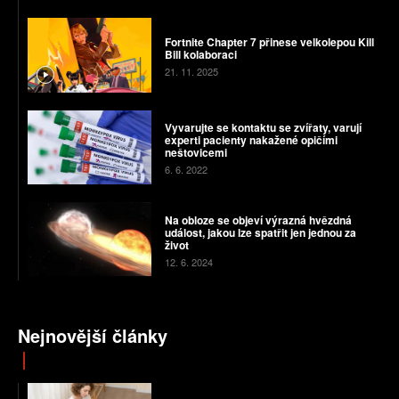
Fortnite Chapter 7 přinese velkolepou Kill
Bill kolaboraci
21. 11. 2025
Vyvarujte se kontaktu se zvířaty, varují
experti pacienty nakažené opičími
neštovicemi
6. 6. 2022
Na obloze se objeví výrazná hvězdná
událost, jakou lze spatřit jen jednou za
život
12. 6. 2024
Nejnovější články