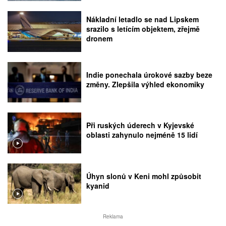
Nákladní letadlo se nad Lipskem
srazilo s letícím objektem, zřejmě
dronem
Indie ponechala úrokové sazby beze
změny. Zlepšila výhled ekonomiky
Při ruských úderech v Kyjevské
oblasti zahynulo nejméně 15 lidí
Úhyn slonů v Keni mohl způsobit
kyanid
Reklama