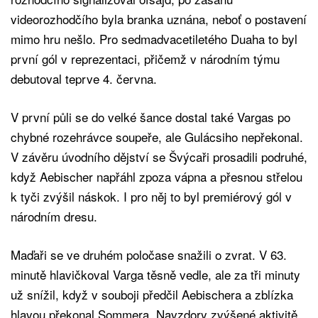
videorozhodčího byla branka uznána, neboť o postavení
mimo hru nešlo. Pro sedmadvacetiletého Duaha to byl
první gól v reprezentaci, přičemž v národním týmu
debutoval teprve 4. června.
V první půli se do velké šance dostal také Vargas po
chybné rozehrávce soupeře, ale Gulácsiho nepřekonal.
V závěru úvodního dějství se Švýcaři prosadili podruhé,
když Aebischer napřáhl zpoza vápna a přesnou střelou
k tyči zvýšil náskok. I pro něj to byl premiérový gól v
národním dresu.
Maďaři se ve druhém poločase snažili o zvrat. V 63.
minutě hlavičkoval Varga těsně vedle, ale za tři minuty
už snížil, když v souboji předčil Aebischera a zblízka
hlavou překonal Sommera. Navzdory zvýšené aktivitě