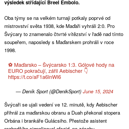
výsledek střídající Breel Embolo.
Oba týmy se na velkém turnaji potkaly poprvé od
mistrovství světa 1938, kde Maďaři vyhráli 2:0. Pro
Švýcary to znamenalo čtvrté vítězství v řadě nad tímto
soupeřem, naposledy s Maďarskem prohráli v roce
1998.
⚽️ Maďarsko – Švýcarsko 1:3. Gólové hody na
EURO pokračují, zářil Aebischer 👇
https://t.co/aF1a6lnWl6
— Deník Sport (@DenikSport)
June 15, 2024
Švýcaři se ujali vedení ve 12. minutě, kdy Aebischer
přihrál za maďarskou obranu a Duah překonal stopera
Orbána i brankáře Gulácsiho. Přestože asistent
rozhodčího signalizoval ofsajd, po zásahu