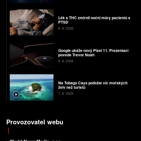
Lék s THC zmírnil noční můry pacientů s
PTSD
8. 8. 2026
Google ukáže nový Pixel 11. Prezentaci
povede Trevor Noah
8. 8. 2026
Na Tobago Cays potkáte víc mořských
želv než turistů
7. 8. 2026
Provozovatel webu