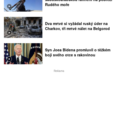
Rudého moře
Dva mrtvé si vyžádal ruský úder na
Charkov, tři mrtvé nálet na Belgorod
Syn Joea Bidena promluvil o těžkém
boji svého otce s rakovinou
Reklama