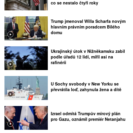
co se nestalo čtyři roky
Trump jmenoval Willa Scharfa novým
hlavním právním poradcem Bílého
domu
Ukrajinský útok v Nižněkamsku zabil
podle úřadů 12 lidí, mířil asi na
rafinérii
U Sochy svobody v New Yorku se
převrátila loď, zahynula žena a dítě
Izrael odmítá Trumpův mírový plán
pro Gazu, oznámil premiér Netanjahu