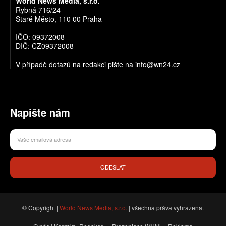
World News Media, s.r.o.
Rybná 716/24
Staré Město, 110 00 Praha
IČO: 09372008
DIČ: CZ09372008
V případě dotazů na redakci pište na info@wn24.cz
Napište nám
ODESLAT
© Copyright |
World News Media, s.r.o.
| všechna práva vyhrazena.