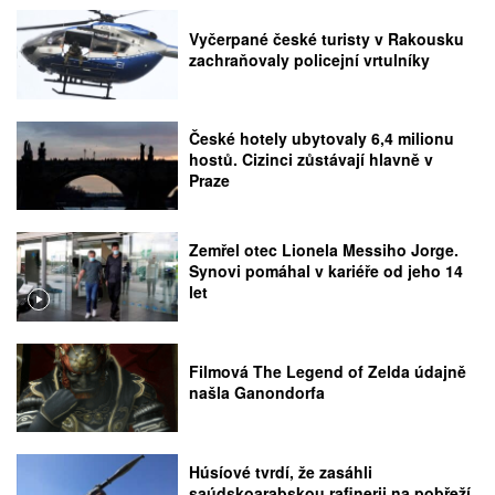
Vyčerpané české turisty v Rakousku
zachraňovaly policejní vrtulníky
České hotely ubytovaly 6,4 milionu
hostů. Cizinci zůstávají hlavně v
Praze
Zemřel otec Lionela Messiho Jorge.
Synovi pomáhal v kariéře od jeho 14
let
Filmová The Legend of Zelda údajně
našla Ganondorfa
Húsíové tvrdí, že zasáhli
saúdskoarabskou rafinerii na pobřeží