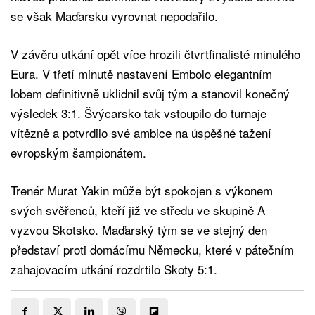
se však Maďarsku vyrovnat nepodařilo.
V závěru utkání opět více hrozili čtvrtfinalisté minulého
Eura. V třetí minutě nastavení Embolo elegantním
lobem definitivně uklidnil svůj tým a stanovil konečný
výsledek 3:1. Švýcarsko tak vstoupilo do turnaje
vítězně a potvrdilo své ambice na úspěšné tažení
evropským šampionátem.
Trenér Murat Yakin může být spokojen s výkonem
svých svěřenců, kteří již ve středu ve skupině A
vyzvou Skotsko. Maďarský tým se ve stejný den
představí proti domácímu Německu, které v pátečním
zahajovacím utkání rozdrtilo Skoty 5:1.