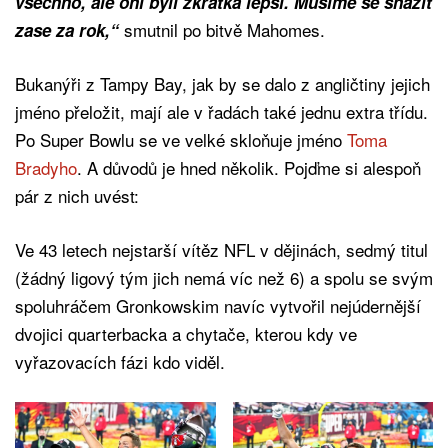
všechno, ale oni byli zkrátka lepší. Musíme se snažit
smutnil po bitvě Mahomes.
zase za rok,“
Bukanýři z Tampy Bay, jak by se dalo z angličtiny jejich
jméno přeložit, mají ale v řadách také jednu extra třídu.
Po Super Bowlu se ve velké skloňuje jméno
Toma
Bradyho
. A důvodů je hned několik. Pojďme si alespoň
pár z nich uvést:
Ve 43 letech nejstarší vítěz NFL v dějinách, sedmý titul
(žádný ligový tým jich nemá víc než 6) a spolu se svým
spoluhráčem Gronkowskim navíc vytvořil nejúdernější
dvojici quarterbacka a chytače, kterou kdy ve
vyřazovacích fázi kdo viděl.