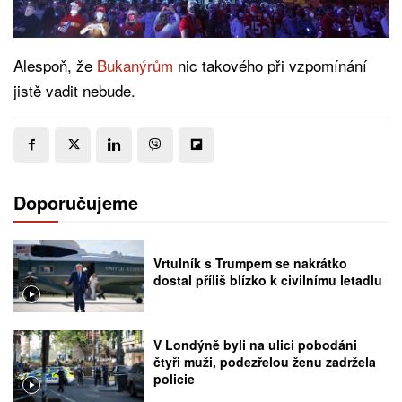
Alespoň, že
Bukanýrům
nic takového při vzpomínání
jistě vadit nebude.
Doporučujeme
Vrtulník s Trumpem se nakrátko
dostal příliš blízko k civilnímu letadlu
V Londýně byli na ulici pobodáni
čtyři muži, podezřelou ženu zadržela
policie