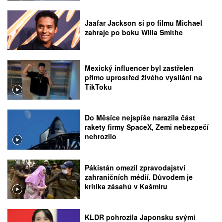
Jaafar Jackson si po filmu Michael
zahraje po boku Willa Smithe
Mexický influencer byl zastřelen
přímo uprostřed živého vysílání na
TikToku
Do Měsíce nejspíše narazila část
rakety firmy SpaceX, Zemi nebezpečí
nehrozilo
Pákistán omezil zpravodajství
zahraničních médií. Důvodem je
kritika zásahů v Kašmíru
KLDR pohrozila Japonsku svými