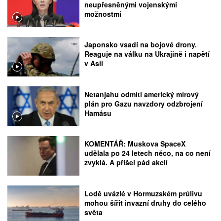
neupřesněnými vojenskými
možnostmi
Japonsko vsadí na bojové drony.
Reaguje na válku na Ukrajině i napětí
v Asii
Netanjahu odmítl americký mírový
plán pro Gazu navzdory odzbrojení
Hamásu
KOMENTÁŘ: Muskova SpaceX
udělala po 24 letech něco, na co není
zvyklá. A přišel pád akcií
Lodě uvázlé v Hormuzském průlivu
mohou šířit invazní druhy do celého
světa