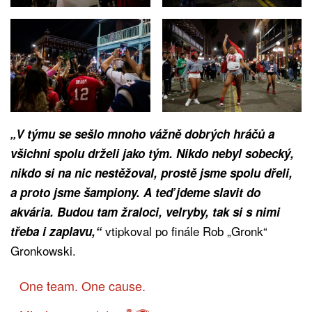
„V týmu se sešlo mnoho vážně dobrých hráčů a
všichni spolu drželi jako tým. Nikdo nebyl sobecký,
nikdo si na nic nestěžoval, prostě jsme spolu dřeli,
a proto jsme šampiony. A teď jdeme slavit do
akvária. Budou tam žraloci, velryby, tak si s nimi
vtipkoval po finále Rob „Gronk“
třeba i zaplavu,“
Gronkowski.
One team. One cause.