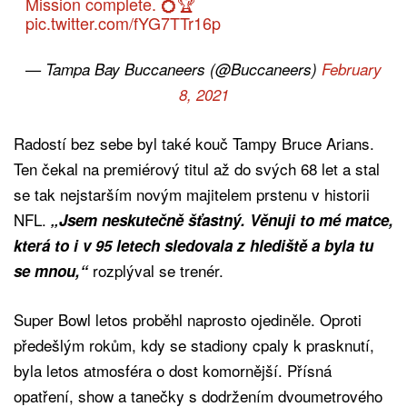
Mission complete. 💍🏆
pic.twitter.com/fYG7TTr16p
— Tampa Bay Buccaneers (@Buccaneers)
February
8, 2021
Radostí bez sebe byl také kouč Tampy Bruce Arians.
Ten čekal na premiérový titul až do svých 68 let a stal
se tak nejstarším novým majitelem prstenu v historii
NFL.
„Jsem neskutečně šťastný. Věnuji to mé matce,
která to i v 95 letech sledovala z hlediště a byla tu
rozplýval se trenér.
se mnou,“
Super Bowl letos proběhl naprosto ojediněle. Oproti
předešlým rokům, kdy se stadiony cpaly k prasknutí,
byla letos atmosféra o dost komornější. Přísná
opatření, show a tanečky s dodržením dvoumetrového