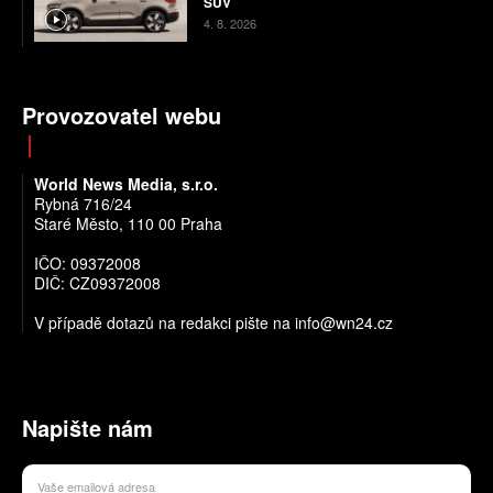
SUV
4. 8. 2026
Provozovatel webu
World News Media, s.r.o.
Rybná 716/24
Staré Město, 110 00 Praha
IČO: 09372008
DIČ: CZ09372008
V případě dotazů na redakci pište na info@wn24.cz
Napište nám