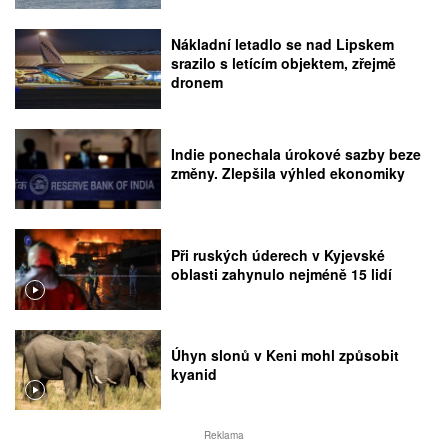
Nákladní letadlo se nad Lipskem
srazilo s letícím objektem, zřejmě
dronem
Indie ponechala úrokové sazby beze
změny. Zlepšila výhled ekonomiky
Při ruských úderech v Kyjevské
oblasti zahynulo nejméně 15 lidí
Úhyn slonů v Keni mohl způsobit
kyanid
Reklama