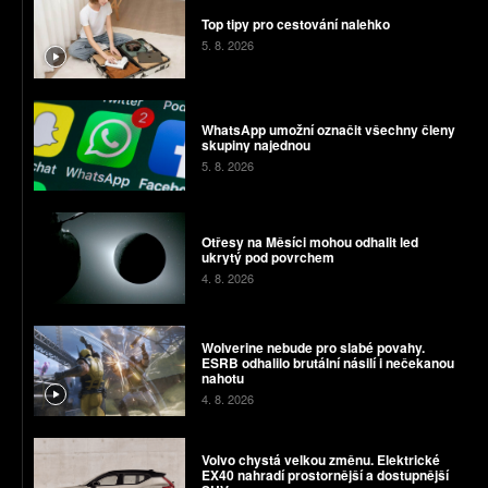
Top tipy pro cestování nalehko
5. 8. 2026
WhatsApp umožní označit všechny členy
skupiny najednou
5. 8. 2026
Otřesy na Měsíci mohou odhalit led
ukrytý pod povrchem
4. 8. 2026
Wolverine nebude pro slabé povahy.
ESRB odhalilo brutální násilí i nečekanou
nahotu
4. 8. 2026
Volvo chystá velkou změnu. Elektrické
EX40 nahradí prostornější a dostupnější