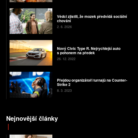
Vědci zjistili, že mozek předvídá sociální
chování
2. 6. 2026
Nový Civic Type R. Nejrychlejší auto
s pohonem na předek
26. 12. 2022
Přejdou organizátoři turnajů na Counter-
Strike 2
8. 3. 2023
Nejnovější články