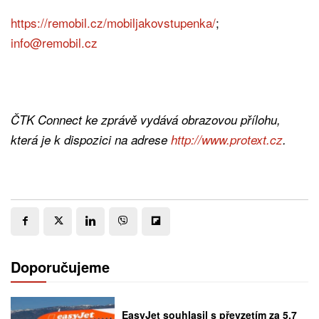
https://remobil.cz/mobiljakovstupenka/
;
info@remobil.cz
ČTK Connect ke zprávě vydává obrazovou přílohu,
která je k dispozici na adrese
http://www.protext.cz
.
Doporučujeme
EasyJet souhlasil s převzetím za 5,7