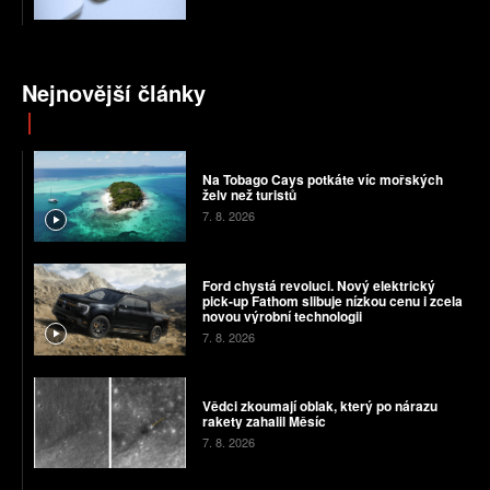
Nejnovější články
Na Tobago Cays potkáte víc mořských
želv než turistů
7. 8. 2026
Ford chystá revoluci. Nový elektrický
pick-up Fathom slibuje nízkou cenu i zcela
novou výrobní technologii
7. 8. 2026
Vědci zkoumají oblak, který po nárazu
rakety zahalil Měsíc
7. 8. 2026