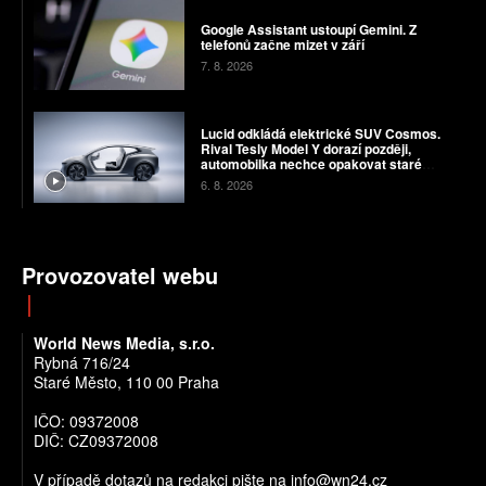
Google Assistant ustoupí Gemini. Z
telefonů začne mizet v září
7. 8. 2026
Lucid odkládá elektrické SUV Cosmos.
Rival Tesly Model Y dorazí později,
automobilka nechce opakovat staré
chyby
6. 8. 2026
Provozovatel webu
World News Media, s.r.o.
Rybná 716/24
Staré Město, 110 00 Praha
IČO: 09372008
DIČ: CZ09372008
V případě dotazů na redakci pište na info@wn24.cz