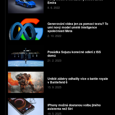
Emira
8. 6. 2022
Generování videa jen za pomoci textu? To
umí nový model umělé inteligence
společnosti Meta
2. 10. 2022
Posádka Sojuzu konečně odletí z ISS
domů
21. 2. 2023
Uniklé záběry odhalily více o battle royale
v Battlefield 6
15. 9. 2025
iPhony možná dostanou volbu jiného
asistenta než Siri
19. 5. 2025