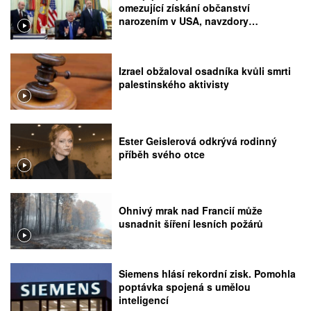
omezující získání občanství
narozením v USA, navzdory
rozhodnutí Nejvyššího soudu
Izrael obžaloval osadníka kvůli smrti
palestinského aktivisty
Ester Geislerová odkrývá rodinný
příběh svého otce
Ohnivý mrak nad Francií může
usnadnit šíření lesních požárů
Siemens hlásí rekordní zisk. Pomohla
poptávka spojená s umělou
inteligencí