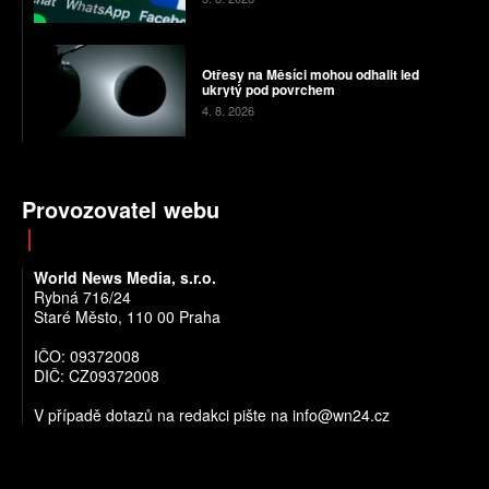
Otřesy na Měsíci mohou odhalit led
ukrytý pod povrchem
4. 8. 2026
Provozovatel webu
World News Media, s.r.o.
Rybná 716/24
Staré Město, 110 00 Praha
IČO: 09372008
DIČ: CZ09372008
V případě dotazů na redakci pište na info@wn24.cz