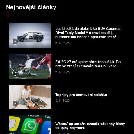
Nejnovější články
Lucid odkládá elektrické SUV Cosmos.
Rival Tesly Model Y dorazí později,
automobilka nechce opakovat staré
chyby
6. 8. 2026
EA FC 27 má splnit přání fanoušků. Do
hry se vrací skenování vlastní tváře
6. 8. 2026
Top tipy pro cestování nalehko
5. 8. 2026
WhatsApp umožní označit všechny členy
skupiny najednou
5. 8. 2026