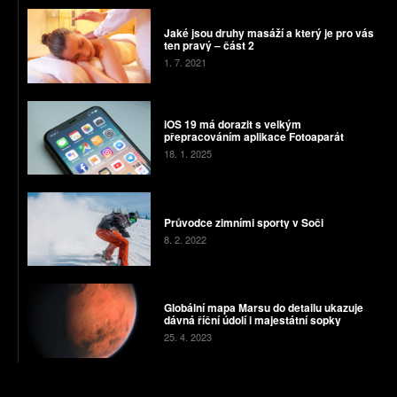
Jaké jsou druhy masáží a který je pro vás
ten pravý – část 2
1. 7. 2021
iOS 19 má dorazit s velkým
přepracováním aplikace Fotoaparát
18. 1. 2025
Průvodce zimními sporty v Soči
8. 2. 2022
Globální mapa Marsu do detailu ukazuje
dávná říční údolí i majestátní sopky
25. 4. 2023