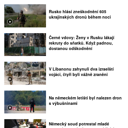
Rusko hlásí zneškodnění 605
ukrajinských dronů během noci
Černé vdovy: Ženy v Rusku lákají
rekruty do sňatků. Když padnou,
dostanou odškodnění
V Libanonu zahynuli dva izraelští
vojáci, čtyři byli vážně zraněni
Na německém letišti byl nalezen dron
s výbušninami
Německý soud potrestal mladé