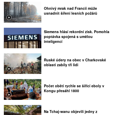
Ohnivý mrak nad Francií může
usnadnit šíření lesních požárů
Siemens hlásí rekordní zisk. Pomohla
poptávka spojená s umělou
inteligencí
Ruské údery na obec v Charkovské
oblasti zabily tři lidi
Počet obětí rychle se šířící eboly v
Kongu přesáhl 1800
Na Tchaj-wanu objevili jedny z