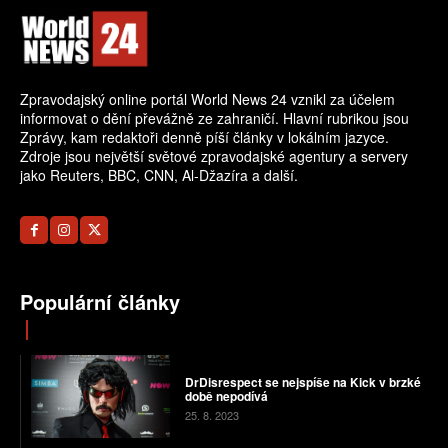
Zpravodajský online portál World News 24 vznikl za účelem
informovat o dění převážně ze zahraničí. Hlavní rubrikou jsou
Zprávy, kam redaktoři denně píší články v lokálním jazyce.
Zdroje jsou největší světové zpravodajské agentury a servery
jako Reuters, BBC, CNN, Al-Džazíra a další.
Populární články
DrDisrespect se nejspíše na Kick v brzké
době nepodívá
25. 8. 2023