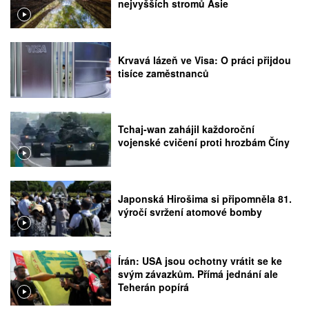
nejvyšších stromů Asie
Krvavá lázeň ve Visa: O práci přijdou
tisíce zaměstnanců
Tchaj-wan zahájil každoroční
vojenské cvičení proti hrozbám Číny
Japonská Hirošima si připomněla 81.
výročí svržení atomové bomby
Írán: USA jsou ochotny vrátit se ke
svým závazkům. Přímá jednání ale
Teherán popírá