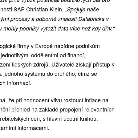
čnosti SAP Christian Klein.
„Spojuje naše
vými procesy a odborné znalosti Databricks v
y mohly podniky vytěžit data více než kdy dřív.“
logické firmy v Evropě nabídne podnikům
jednotlivými odděleními od financí,
ení lidských zdrojů. Uživatelé získají přístup k
 z jednoho systému do druhého, čímž se
ch informací.
á, že při hodnocení vlivu rostoucí inflace na
anční přehled na základě propojení relevantních
třebitelských cen, s hlavní účetní knihou,
terními informacemi.