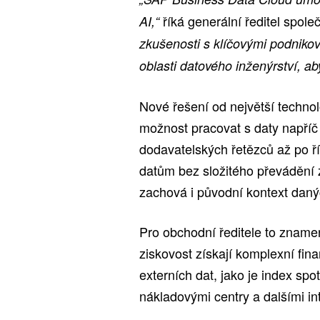
říká generální ředitel spole
AI,“
zkušenosti s klíčovými podniko
oblasti datového inženýrství, ab
Nové řešení od největší techno
možnost pracovat s daty napříč 
dodavatelských řetězců až po říz
datům bez složitého převádění
zachová i původní kontext daný
Pro obchodní ředitele to znamen
ziskovost získají komplexní fin
externích dat, jako je index spo
nákladovými centry a dalšími in