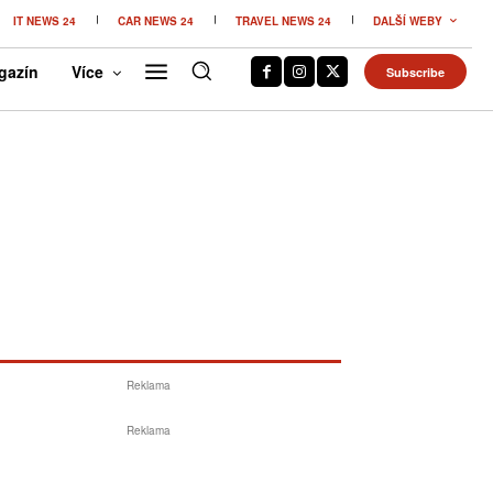
IT NEWS 24
CAR NEWS 24
TRAVEL NEWS 24
DALŠÍ WEBY
gazín
Více
Subscribe
Reklama
Reklama