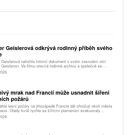
er Geislerová odkrývá rodinný příběh svého
e
 Geislerová natočila intimní dokument o svém zesnulém otci
 Geislerovi. Ve filmu otevírá rodinné archivy a společně se
ou Aňou skládá portrét talentovaného muže, který měl v sobě
 2026
st i temnější stránku.
ivý mrak nad Francií může usnadnit šíření
ních požárů
hlé lesní požáry na jihozápadě Francie dál ohrožují okolí města
aux. Úřady kvůli rychle se šířícím plamenům evakuovaly
itisíce lidí a nevylučují ani další rozšiřování bezpečnostních
 2026
ení. Hasiči zároveň čelí neobvyklému jevu, který podle nich
ci výrazně komplikuje. Nad požáry se totiž vytvořily takzvané
umulonimby, tedy oblaka vznikající přímo působením intenzivního
.