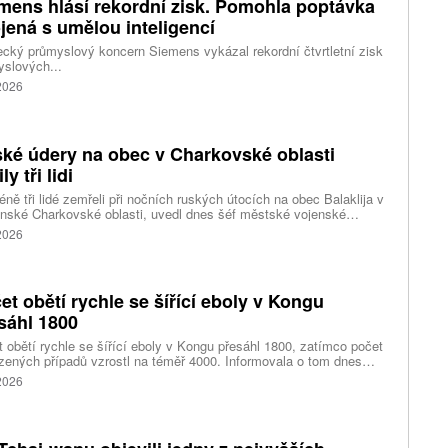
mens hlásí rekordní zisk. Pomohla poptávka
jená s umělou inteligencí
ký průmyslový koncern Siemens vykázal rekordní čtvrtletní zisk
slových...
 2026
ké údery na obec v Charkovské oblasti
ly tři lidi
ně tři lidé zemřeli při nočních ruských útocích na obec Balaklija v
inské Charkovské oblasti, uvedl dnes šéf městské vojenské
y Vitalij Karabanov. Ukrajinské letectvo ráno oznámilo, že Rusko
 2026
i útočilo na Ukrajinu čtyřmi střelami a 101 bezpilotními letouny,
mž obrana zneškodnila 66 dronů. Informuje také o zásazích 18
 neupřesněných míst 29 ruskými drony a jednou střelou.
et obětí rychle se šířící eboly v Kongu
sáhl 1800
 obětí rychle se šířící eboly v Kongu přesáhl 1800, zatímco počet
zených případů vzrostl na téměř 4000. Informovala o tom dnes
tura Reuters s odkazem na konžské úřady.
 2026