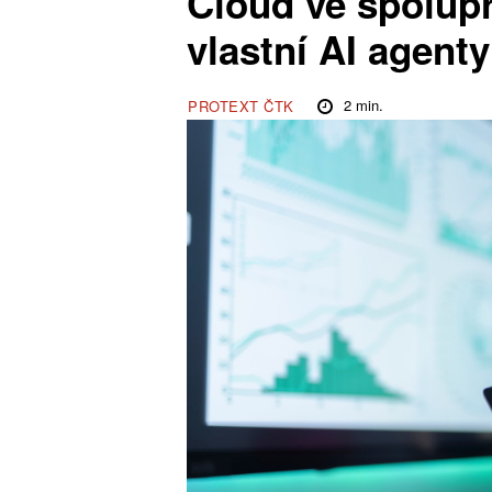
Cloud ve spolupr
vlastní AI agenty
2
min.
PROTEXT ČTK