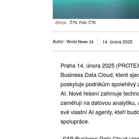
Zdroje:
ČTK, Foto: ČTK
Autor:
World News 24
14. února 2025
Praha 14. února 2025 (PROTEX
Business Data Cloud, které sje
poskytuje podnikům spolehlivý z
AI. Nové řešení zahrnuje techno
zaměřují na datovou analytiku, 
své vlastní AI agenty, kteří bu
spolupráce.
„SAP Business Data Cloud umožn