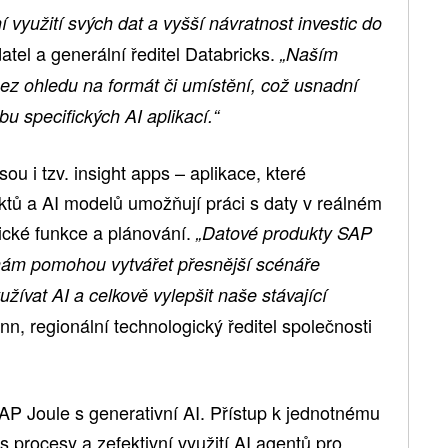
 využití svých dat a vyšší návratnost investic do
atel a generální ředitel Databricks.
„Naším
bez ohledu na formát či umístění, což usnadní
bu specifických AI aplikací.“
u i tzv. insight apps – aplikace, které
ktů a AI modelů umožňují práci s daty v reálném
tické funkce a plánování.
„Datové produkty SAP
 nám pomohou vytvářet přesnější scénáře
užívat AI a celkově vylepšit naše stávající
, regionální technologický ředitel společnosti
AP Joule s generativní AI. Přístup k jednotnému
 s procesy a zefektivní využití AI agentů pro