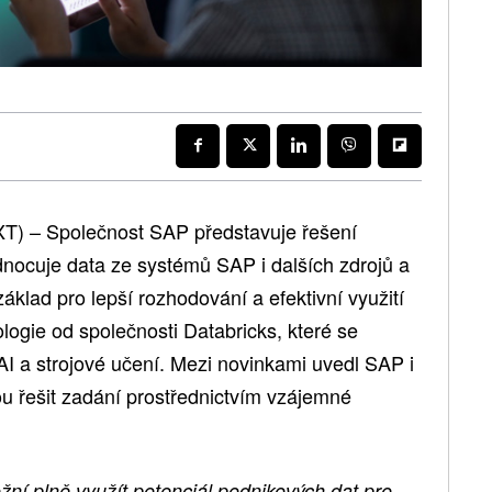
T) – Společnost SAP představuje řešení
dnocuje data ze systémů SAP i dalších zdrojů a
áklad pro lepší rozhodování a efektivní využití
logie od společnosti Databricks, které se
AI a strojové učení. Mezi novinkami uvedl SAP i
dou řešit zadání prostřednictvím vzájemné
í plně využít potenciál podnikových dat pro