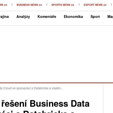
WS 24
BUSINESS NEWS 24
SPORTS NEWS 24
ESPORT NEWS 24
ajina
Analýzy
Komentáře
Ekonomika
Sport
Ma
 Cloud ve spolupráci s Databricks a vlastní...
 řešení Business Data