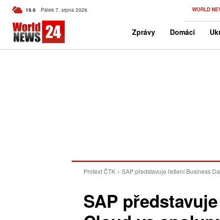
C
WORLD NE
19.6
Pátek 7. srpna 2026
Czech
Zprávy
Domácí
Ukr
Protext ČTK
SAP představuje řešení Business Data
SAP představuje