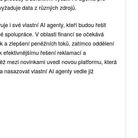
 vyžaduje data z různých zdrojů.
e i své vlastní AI agenty, kteří budou řešit
é spolupráce. V oblasti financí se očekává
k a zlepšení peněžních toků, zatímco oddělení
k efektivnějšímu řešení reklamací a
ž mezi novinkami uvedl novou platformu, která
 nasazovat vlastní AI agenty vedle již