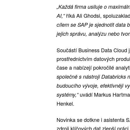
„Každá firma usiluje o maximální
říká Ali Ghodsi, spoluzaklad
AI,“
cílem se SAP je sjednotit data 
jejich správu, analýzu nebo tvor
Součástí Business Data Cloud jso
prostřednictvím datových produ
čase a nabízejí pokročilé analy
společně s nástroji Databricks
budoucího vývoje, efektivněji vy
uvádí Markus Hartmann
systémy,“
Henkel.
Novinka se dotkne i asistenta S
zdroji klíčových dat zlepší práci