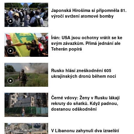
Japonská Hirošima si připomněla 81.
výročí svržení atomové bomby
Írán: USA jsou ochotny vrátit se ke
svým závazkům. Přímá jednání ale
Teherán popírá
Rusko hlásí zneškodnění 605
ukrajinských dronů během noci
Černé vdovy: Ženy v Rusku lákají
rekruty do sňatků. Když padnou,
dostanou odškodnění
V Libanonu zahynuli dva izraelští