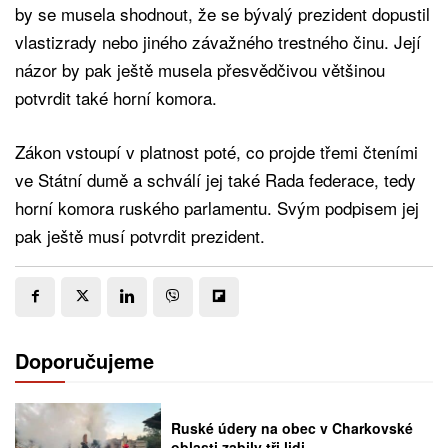
by se musela shodnout, že se bývalý prezident dopustil
vlastizrady nebo jiného závažného trestného činu. Její
názor by pak ještě musela přesvědčivou většinou
potvrdit také horní komora.
Zákon vstoupí v platnost poté, co projde třemi čteními
ve Státní dumě a schválí jej také Rada federace, tedy
horní komora ruského parlamentu. Svým podpisem jej
pak ještě musí potvrdit prezident.
Doporučujeme
Ruské údery na obec v Charkovské
oblasti zabily tři lidi