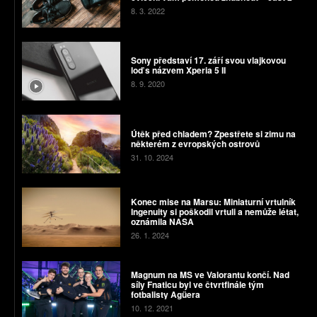
8. 3. 2022
Sony představí 17. září svou vlajkovou
loď s názvem Xperia 5 II
8. 9. 2020
Útěk před chladem? Zpestřete si zimu na
některém z evropských ostrovů
31. 10. 2024
Konec mise na Marsu: Miniaturní vrtulník
Ingenuity si poškodil vrtuli a nemůže létat,
oznámila NASA
26. 1. 2024
Magnum na MS ve Valorantu končí. Nad
síly Fnaticu byl ve čtvrtfinále tým
fotbalisty Agüera
10. 12. 2021