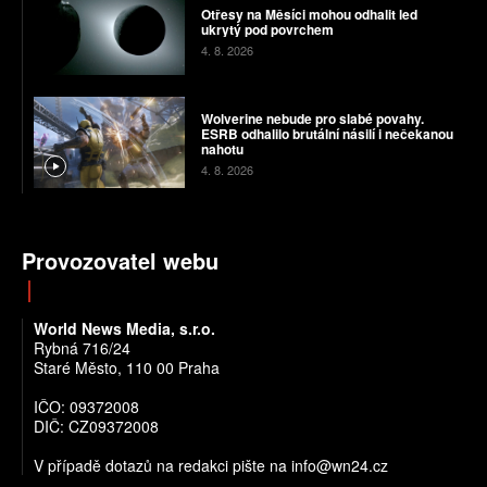
Otřesy na Měsíci mohou odhalit led
ukrytý pod povrchem
4. 8. 2026
Wolverine nebude pro slabé povahy.
ESRB odhalilo brutální násilí i nečekanou
nahotu
4. 8. 2026
Provozovatel webu
World News Media, s.r.o.
Rybná 716/24
Staré Město, 110 00 Praha
IČO: 09372008
DIČ: CZ09372008
V případě dotazů na redakci pište na info@wn24.cz