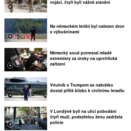
vojáci, čtyři byli vážně zraněni
Na německém letišti byl nalezen dron
s výbušninami
Německý soud potrestal mladé
extremisty za útoky na uprchlická
zařízení
Vrtulník s Trumpem se nakrátko
dostal příliš blízko k civilnímu letadlu
V Londýně byli na ulici pobodáni
čtyři muži, podezřelou ženu zadržela
policie