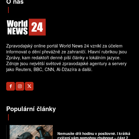
O nás
Zpravodajský online portál World News 24 vznikl za účelem
informovat o dění převážně ze zahraničí. Hlavní rubrikou jsou
Zprávy, kam redaktoři denně píší články v lokálním jazyce.
Zdroje jsou největší světové zpravodajské agentury a servery
jako Reuters, BBC, CNN, Al-Džazíra a další.
Populární články
Nemusíte dřít hodinu v posilovně. I krátká
cvičení vám pomohou zhubnout – část 2