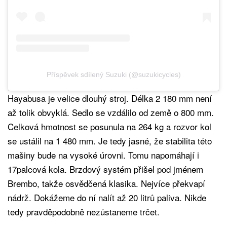
Příspěvek sdílený Suzuki (@suzukicycles)
Hayabusa je velice dlouhý stroj. Délka 2 180 mm není
až tolik obvyklá. Sedlo se vzdálilo od země o 800 mm.
Celková hmotnost se posunula na 264 kg a rozvor kol
se ustálil na 1 480 mm. Je tedy jasné, že stabilita této
mašiny bude na vysoké úrovni. Tomu napomáhají i
17palcová kola. Brzdový systém přišel pod jménem
Brembo, takže osvědčená klasika. Nejvíce překvapí
nádrž. Dokážeme do ní nalít až 20 litrů paliva. Nikde
tedy pravděpodobně nezůstaneme trčet.