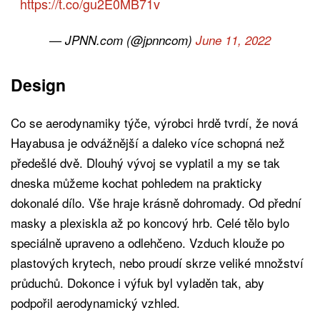
https://t.co/gu2E0MB71v
— JPNN.com (@jpnncom)
June 11, 2022
Design
Co se aerodynamiky týče, výrobci hrdě tvrdí, že nová
Hayabusa je odvážnější a daleko více schopná než
předešlé dvě. Dlouhý vývoj se vyplatil a my se tak
dneska můžeme kochat pohledem na prakticky
dokonalé dílo. Vše hraje krásně dohromady. Od přední
masky a plexiskla až po koncový hrb. Celé tělo bylo
speciálně upraveno a odlehčeno. Vzduch klouže po
plastových krytech, nebo proudí skrze veliké množství
průduchů. Dokonce i výfuk byl vyladěn tak, aby
podpořil aerodynamický vzhled.