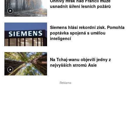
Ohnivý mrak nad Francií může
usnadnit šíření lesních požárů
Siemens hlásí rekordní zisk. Pomohla
poptávka spojená s umělou
inteligencí
Na Tchaj-wanu objevili jedny z
nejvyšších stromů Asie
Reklama