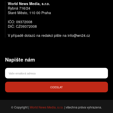
World News Media, s.r.o.
Rybná 716/24
Staré Město, 110 00 Praha
IČO: 09372008
DIČ: CZ09372008
V případě dotazů na redakci pište na info@wn24.cz
Napište nám
ODESLAT
© Copyright |
World News Media, s.r.o.
| všechna práva vyhrazena.