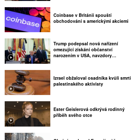
Coinbase v Británii spouští
obchodování s americkými akciemi
Trump podepsal nová nařízení
omezující získání občanství
narozením v USA, navzdory
rozhodnutí Nejvyššího soudu
Izrael obžaloval osadníka kvůli smrti
palestinského aktivisty
Ester Geislerová odkrývá rodinný
příběh svého otce