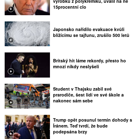
výrobků z polykřemíku, uvalil na ně
15procentní clo
Japonsko nařídilo evakuace kvůli
blížícímu se tajfunu, zrušilo 500 letů
Britský hit láme rekordy, přesto ho
mnozí nikdy neslyšeli
Student v Thajsku zabil své
prarodiče, šest lidí ve své škole a
nakonec sám sebe
Trump opět posunul termín dohody s
Íránem. Teď tvrdí, že bude
podepsána brzy