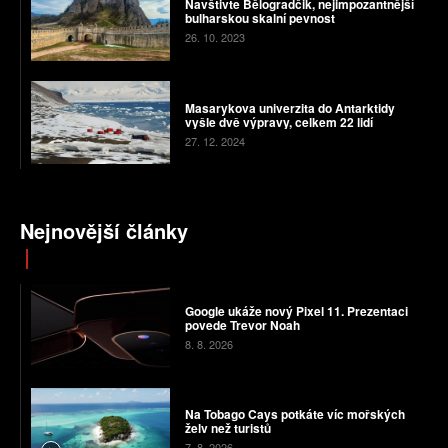
Navštivte Bělogradčik, nejimpozantnější
bulharskou skalní pevnost
26. 10. 2023
Masarykova univerzita do Antarktidy
vyšle dvě výpravy, celkem 22 lidí
27. 12. 2024
Nejnovější články
Google ukáže nový Pixel 11. Prezentaci
povede Trevor Noah
8. 8. 2026
Na Tobago Cays potkáte víc mořských
želv než turistů
7. 8. 2026