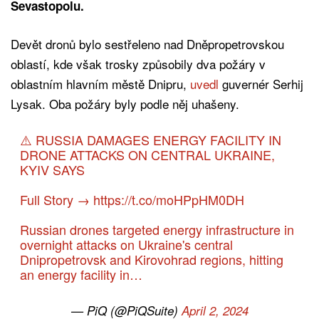
Sevastopolu.
Devět dronů bylo sestřeleno nad Dněpropetrovskou
oblastí, kde však trosky způsobily dva požáry v
oblastním hlavním městě Dnipru,
uvedl
guvernér Serhij
Lysak. Oba požáry byly podle něj uhašeny.
⚠️ RUSSIA DAMAGES ENERGY FACILITY IN
DRONE ATTACKS ON CENTRAL UKRAINE,
KYIV SAYS
Full Story →
https://t.co/moHPpHM0DH
Russian drones targeted energy infrastructure in
overnight attacks on Ukraine's central
Dnipropetrovsk and Kirovohrad regions, hitting
an energy facility in…
— PiQ (@PiQSuite)
April 2, 2024