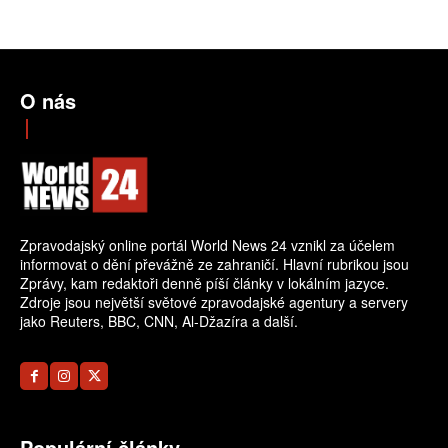
O nás
Zpravodajský online portál World News 24 vznikl za účelem
informovat o dění převážně ze zahraničí. Hlavní rubrikou jsou
Zprávy, kam redaktoři denně píší články v lokálním jazyce.
Zdroje jsou největší světové zpravodajské agentury a servery
jako Reuters, BBC, CNN, Al-Džazíra a další.
Populární články