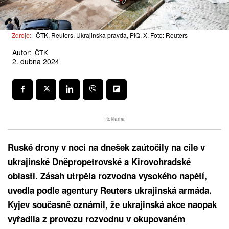
Zdroje:
ČTK, Reuters, Ukrajinska pravda, PiQ, X, Foto: Reuters
Autor:
ČTK
2. dubna 2024
Reklama
Ruské drony v noci na dnešek zaútočily na cíle v
ukrajinské Dněpropetrovské a Kirovohradské
oblasti. Zásah utrpěla rozvodna vysokého napětí,
uvedla podle agentury Reuters ukrajinská armáda.
Kyjev současně oznámil, že ukrajinská akce naopak
vyřadila z provozu rozvodnu v okupovaném