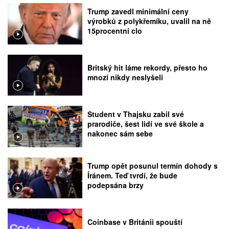
Trump zavedl minimální ceny
výrobků z polykřemíku, uvalil na ně
15procentní clo
Britský hit láme rekordy, přesto ho
mnozí nikdy neslyšeli
Student v Thajsku zabil své
prarodiče, šest lidí ve své škole a
nakonec sám sebe
Trump opět posunul termín dohody s
Íránem. Teď tvrdí, že bude
podepsána brzy
Coinbase v Británii spouští