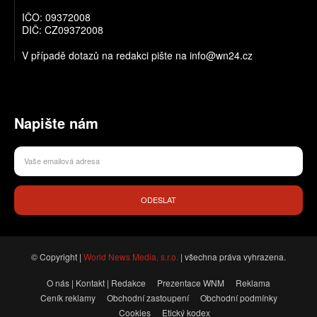
IČO: 09372008
DIČ: CZ09372008
V případě dotazů na redakci pište na info@wn24.cz
Napište nám
ODESLAT
© Copyright |
World News Media, s.r.o.
| všechna práva vyhrazena.
O nás | Kontakt | Redakce
Prezentace WNM
Reklama
Ceník reklamy
Obchodní zastoupení
Obchodní podmínky
Cookies
Etický kodex