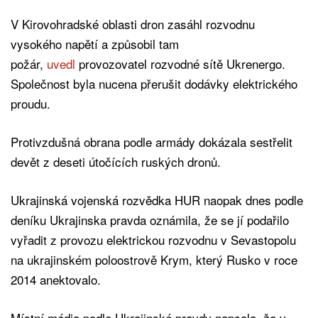
V Kirovohradské oblasti dron zasáhl rozvodnu
vysokého napětí a způsobil tam
požár,
uvedl
provozovatel rozvodné sítě Ukrenergo.
Společnost byla nucena přerušit dodávky elektrického
proudu.
Protivzdušná obrana podle armády dokázala sestřelit
devět z deseti útočících ruských dronů.
Ukrajinská vojenská rozvědka HUR naopak dnes podle
deníku Ukrajinska pravda oznámila, že se jí podařilo
vyřadit z provozu elektrickou rozvodnu v Sevastopolu
na ukrajinském poloostrově Krym, který Rusko v roce
2014 anektovalo.
Místní média podle Ukrajinské pravdy napsala, že v