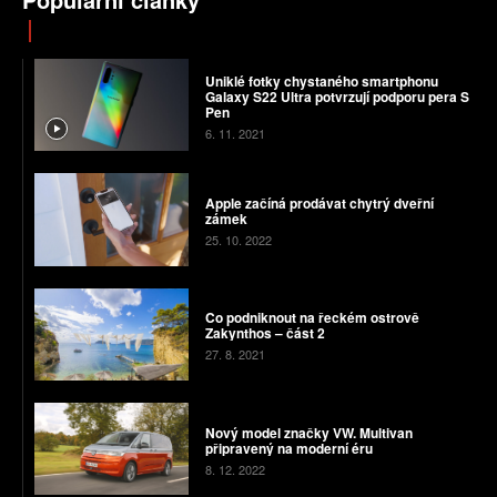
Uniklé fotky chystaného smartphonu
Galaxy S22 Ultra potvrzují podporu pera S
Pen
6. 11. 2021
Apple začíná prodávat chytrý dveřní
zámek
25. 10. 2022
Co podniknout na řeckém ostrově
Zakynthos – část 2
27. 8. 2021
Nový model značky VW. Multivan
připravený na moderní éru
8. 12. 2022