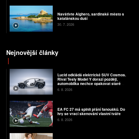
Navštivte Alghero, sardinské město s
katalánskou duší
30. 7. 2026
Nejnovější články
Lucid odkládá elektrické SUV Cosmos.
Rival Tesly Model Y dorazí později,
automobilka nechce opakovat staré
chyby
6. 8. 2026
EA FC 27 má splnit přání fanoušků. Do
hry se vrací skenování vlastní tváře
6. 8. 2026