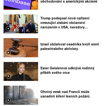
obchodování s americkými akciemi
Trump podepsal nová nařízení
omezující získání občanství
narozením v USA, navzdory
rozhodnutí Nejvyššího soudu
Izrael obžaloval osadníka kvůli smrti
palestinského aktivisty
Ester Geislerová odkrývá rodinný
příběh svého otce
Ohnivý mrak nad Francií může
usnadnit šíření lesních požárů