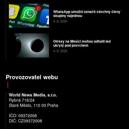
WhatsApp umožní označit všechny členy
skupiny najednou
5. 8. 2026
Otřesy na Měsíci mohou odhalit led
ukrytý pod povrchem
4. 8. 2026
Provozovatel webu
World News Media, s.r.o.
Rybná 716/24
Staré Město, 110 00 Praha
IČO: 09372008
DIČ: CZ09372008