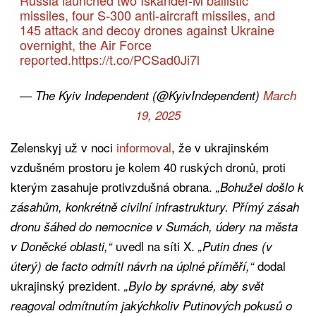
missiles, four S-300 anti-aircraft missiles, and
145 attack and decoy drones against Ukraine
overnight, the Air Force
reported.
https://t.co/PCSad0Ji7l
— The Kyiv Independent (@KyivIndependent)
March
19, 2025
Zelenskyj už v noci
informoval
, že v ukrajinském
vzdušném prostoru je kolem 40 ruských dronů, proti
kterým zasahuje protivzdušná obrana.
„Bohužel došlo k
zásahům, konkrétně civilní infrastruktury. Přímý zásah
dronu šáhed do nemocnice v Sumách, údery na města
uvedl na síti X.
v Doněcké oblasti,“
„Putin dnes (v
dodal
úterý) de facto odmítl návrh na úplné příměří,“
ukrajinský prezident.
„Bylo by správné, aby svět
reagoval odmítnutím jakýchkoliv Putinových pokusů o