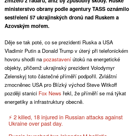
zmizelo z radarů, aniž by způsobily škody. Ruské
ministerstvo obrany podle agentury TASS oznámilo
sestřelení 57 ukrajinských dronů nad Ruskem a
Azovským mořem.
Děje se tak poté, co se prezidenti Ruska a USA
Vladimir Putin a Donald Trump v úterý při telefonickém
hovoru shodli na
pozastavení
útoků na energetické
objekty, přičemž ukrajinský prezident Volodymyr
Zelenskyj toto částečné příměří podpořil. Zvláštní
zmocněnec USA pro Blízký východ Steve Witkoff
později stanici
Fox News
řekl, že příměří se má týkat
energetiky a infrastruktury obecně.
⚡️ 2 killed, 18 injured in Russian attacks against
Ukraine over past day.
Russia launched two Iskander-M ballistic