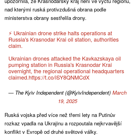
upozornila, že Krasnodarský kraj není ve výčtu regionů,
nad kterými ruská protivzdušná obrana podle
ministerstva obrany sestřelila drony.
⚡️ Ukrainian drone strike halts operations at
Russia's Krasnodar Krai oil station, authorities
claim.
Ukrainian drones attacked the Kavkazskaya oil
pumping station in Russia's Krasnodar Krai
overnight, the regional operational headquarters
claimed.
https://t.co/iSY8QNMCdX
— The Kyiv Independent (@KyivIndependent)
March
19, 2025
Ruská vojska před více než třemi lety na Putinův
rozkaz vpadla na Ukrajinu a rozpoutala nejkrvavější
konflikt v Evropě od druhé světové války.