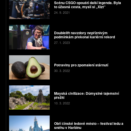
Scénu CSGO opouští další legenda. Byla
to úžasná cesta, myslí si „Xizt“
24. 9. 2021
Doublelift navzdory nepříznivým
podmínkám překonal kariérní rekord
27. 1. 2023
Potraviny pro zpomalení stárnutí
30. 3. 2022
Mayská civilizace: Důmyslné tajemství
přežití
10. 3. 2022
Obří čínské ledové město – festival ledu a
sněhu v Harbinu