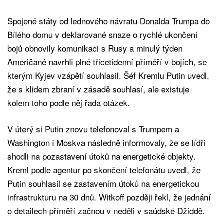
Spojené státy od lednového návratu Donalda Trumpa do
Bílého domu v deklarované snaze o rychlé ukončení
bojů obnovily komunikaci s Rusy a minulý týden
Američané navrhli plné třicetidenní příměří v bojích, se
kterým Kyjev vzápětí souhlasil. Šéf Kremlu Putin uvedl,
že s klidem zbraní v zásadě souhlasí, ale existuje
kolem toho podle něj řada otázek.
V úterý si Putin znovu telefonoval s Trumpem a
Washington i Moskva následně informovaly, že se lídři
shodli na pozastavení útoků na energetické objekty.
Kreml podle agentur po skončení telefonátu uvedl, že
Putin souhlasil se zastavením útoků na energetickou
infrastrukturu na 30 dnů. Witkoff později řekl, že jednání
o detailech příměří začnou v neděli v saúdské Džiddě.