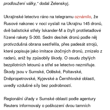
dodal Zelenskyj.
prodloužení války,“
Ukrajinské letectvo ráno na telegramu
oznámilo
, že
Rusové nakonec v noci vyslali na Ukrajinu 145 dronů,
dvě balistické střely Iskander-M a čtyři protiletadlové
řízené rakety S-300. Sedm desítek dronů podle něj
protivzdušná obrana sestřelila, přes padesát strojů,
které popisuje jako imitace útočných dronů, zmizelo z
radarů, aniž by způsobily škody. O osudu zbylých
bezpilotních letounů a střel se letectvo nezmiňuje.
Škody jsou v Sumské, Oděské, Poltavské,
Dněpropetrovské, Kyjevské a Černihivské oblasti,
uvedly vzdušné síly bez podrobností.
Regionální úřady v Sumské oblasti podle agentury
Reuters informovaly o poškození dvou tamních