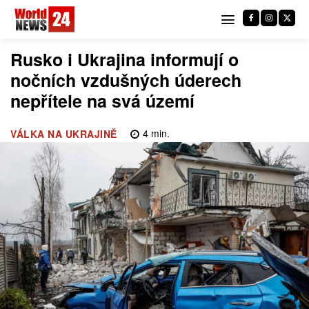
Rusko i Ukrajina informují o
nočních vzdušných úderech
nepřítele na svá území
4
min.
VÁLKA NA UKRAJINĚ