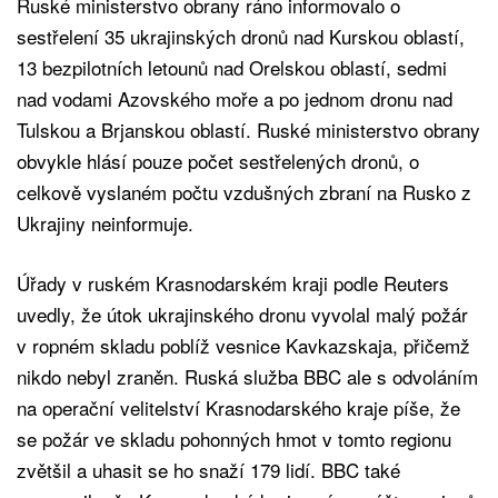
Ruské ministerstvo obrany ráno informovalo o
sestřelení 35 ukrajinských dronů nad Kurskou oblastí,
13 bezpilotních letounů nad Orelskou oblastí, sedmi
nad vodami Azovského moře a po jednom dronu nad
Tulskou a Brjanskou oblastí. Ruské ministerstvo obrany
obvykle hlásí pouze počet sestřelených dronů, o
celkově vyslaném počtu vzdušných zbraní na Rusko z
Ukrajiny neinformuje.
Úřady v ruském Krasnodarském kraji podle Reuters
uvedly, že útok ukrajinského dronu vyvolal malý požár
v ropném skladu poblíž vesnice Kavkazskaja, přičemž
nikdo nebyl zraněn. Ruská služba BBC ale s odvoláním
na operační velitelství Krasnodarského kraje píše, že
se požár ve skladu pohonných hmot v tomto regionu
zvětšil a uhasit se ho snaží 179 lidí. BBC také