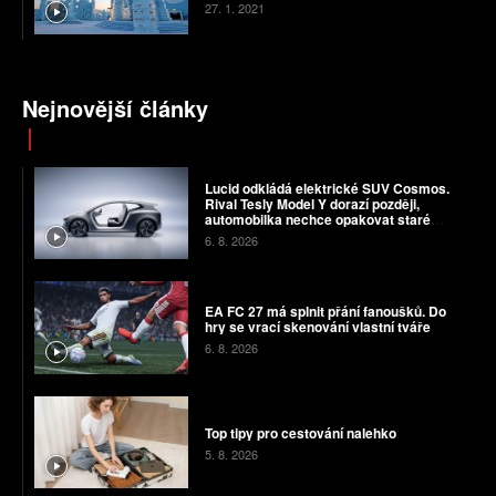
27. 1. 2021
Nejnovější články
Lucid odkládá elektrické SUV Cosmos.
Rival Tesly Model Y dorazí později,
automobilka nechce opakovat staré
chyby
6. 8. 2026
EA FC 27 má splnit přání fanoušků. Do
hry se vrací skenování vlastní tváře
6. 8. 2026
Top tipy pro cestování nalehko
5. 8. 2026