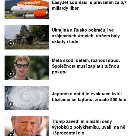
EasyJet souhlasil s převzetím za 5,7
miliardy liber
Ukrajina a Rusko pokračují ve
vzájemných útocích, terčem byly
sklady i lodě
Meta škodí dětem, rozhodl soud.
Společnost musí zaplatit tučnou
pokutu
Japonsko nařídilo evakuace kvůli
blížícímu se tajfunu, zrušilo 500 letů
Trump zavedl minimální ceny
výrobků z polykřemíku, uvalil na ně
15procentní clo