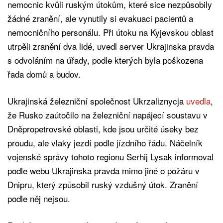
nemocnic kvůli ruským útokům, které sice nezpůsobily
žádné zranění, ale vynutily si evakuaci pacientů a
nemocničního personálu. Při útoku na Kyjevskou oblast
utrpěli zranění dva lidé, uvedl server Ukrajinska pravda
s odvoláním na úřady, podle kterých byla poškozena
řada domů a budov.
Ukrajinská železniční společnost Ukrzaliznycja
uvedla
,
že Rusko zaútočilo na železniční napájecí soustavu v
Dněpropetrovské oblasti, kde jsou určité úseky bez
proudu, ale vlaky jezdí podle jízdního řádu. Náčelník
vojenské správy tohoto regionu Serhij Lysak informoval
podle webu Ukrajinska pravda mimo jiné o požáru v
Dnipru, který způsobil ruský vzdušný útok. Zranění
podle něj nejsou.