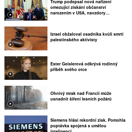
Trump podepsal nová nařízení
omezující získání občanství
narozením v USA, navzdory
rozhodnutí Nejvyššího soudu
Izrael obžaloval osadníka kvůli smrti
palestinského aktivisty
Ester Geislerová odkrývá rodinný
příběh svého otce
Ohnivý mrak nad Francií může
usnadnit šíření lesních požárů
Siemens hlásí rekordní zisk. Pomohla
poptávka spojená s umělou
inteligencí