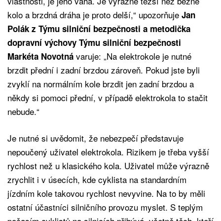
vlastnosti, je jeho váha. Je výrazně těžší než běžné
kolo a brzdná dráha je proto delší,“ upozorňuje
Jan
Polák z Týmu silniční bezpečnosti a metodička
dopravní výchovy Týmu silniční bezpečnosti
varuje: „Na elektrokole je nutné
Markéta Novotná
brzdit přední i zadní brzdou zároveň. Pokud jste byli
zvyklí na normálním kole brzdit jen zadní brzdou a
někdy si pomoci přední, v případě elektrokola to stačit
nebude.“
Je nutné si uvědomit, že nebezpečí představuje
nepoučený uživatel elektrokola. Rizikem je třeba vyšší
rychlost než u klasického kola. Uživatel může výrazně
zrychlit i v úsecích, kde cyklista na standardním
jízdním kole takovou rychlost nevyvine. Na to by měli
ostatní účastníci silničního provozu myslet. S teplým
počasím cyklistů na silnicích přibývá, včetně těch, kteří