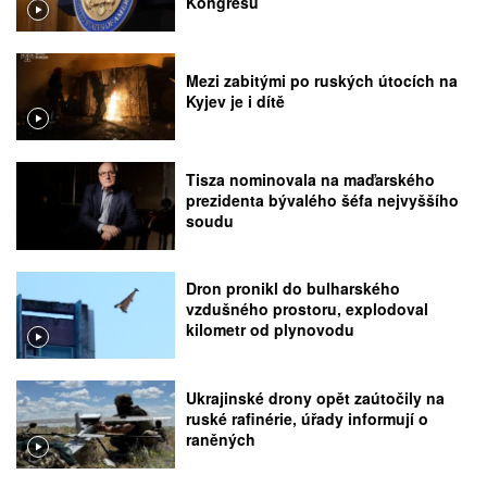
Kongresu
Mezi zabitými po ruských útocích na
Kyjev je i dítě
Tisza nominovala na maďarského
prezidenta bývalého šéfa nejvyššího
soudu
Dron pronikl do bulharského
vzdušného prostoru, explodoval
kilometr od plynovodu
Ukrajinské drony opět zaútočily na
ruské rafinérie, úřady informují o
raněných