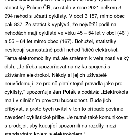
statistiky Policie ČR, se stalo v roce 2021 celkem 3
994 nehod s účastí cyklisty. V obci 3 157, mimo obec
pak 837. Ze statistik vyplývá, že největší podíl na
nehodách mají cyklisté ve věku 45 – 54 let v obci (461)
a 55 – 64 let mimo obec (167). Bohužel, statistiky
nesledují samostatně podíl nehod řidičů elektrokol.
Téma elektromobility má ale směrem k veřejnosti velký
dluh. „Je třeba upozorňovat na rizika spojená s
užíváním elektrokol. Někdy si jejich uživatelé
neuvědomují, že pro ně platí stejná pravidla jako pro
cyklisty,“ upozorňuje
a dodává: „Elektrokola
Jan Polák
mají v silničním provozu budoucnost. Bude jich
přibývat, a proto bych uvítal v tomto případě povinné
zavedení cyklistické přilby. Je nutné také komunikovat
s prodejci, aby kupující upozornili na rozdíly mezi
standardním kolem a elektrokolem.“