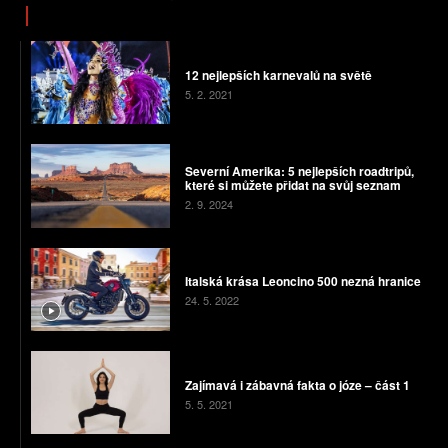
12 nejlepších karnevalů na světě
5. 2. 2021
Severní Amerika: 5 nejlepších roadtripů,
které si můžete přidat na svůj seznam
2. 9. 2024
Italská krása Leoncino 500 nezná hranice
24. 5. 2022
Zajímavá i zábavná fakta o józe – část 1
5. 5. 2021