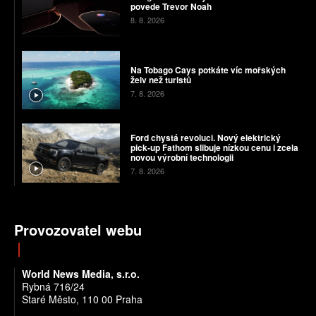
povede Trevor Noah
8. 8. 2026
Na Tobago Cays potkáte víc mořských
želv než turistů
7. 8. 2026
Ford chystá revoluci. Nový elektrický
pick-up Fathom slibuje nízkou cenu i zcela
novou výrobní technologii
7. 8. 2026
Provozovatel webu
World News Media, s.r.o.
Rybná 716/24
Staré Město, 110 00 Praha