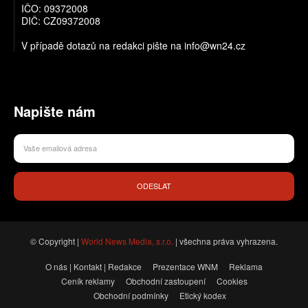
IČO: 09372008
DIČ: CZ09372008
V případě dotazů na redakci pište na info@wn24.cz
Napište nám
ODESLAT
© Copyright |
World News Media, s.r.o.
| všechna práva vyhrazena.
O nás | Kontakt | Redakce
Prezentace WNM
Reklama
Ceník reklamy
Obchodní zastoupení
Cookies
Obchodní podmínky
Etický kodex