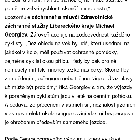
poměrně velké rychlosti skončí mimo cestu,“
upozorňuje
záchranář a mluvčí Zdravotnické
záchranné služby Libereckého kraje Michael
. Zároveň apeluje na zodpovědnost každého
Georgiev
cyklisty. „Bez ohledu na věk by lidé, kteří usednou na
jakékoliv kolo, měli používat ochranné pomůcky,
zejména cyklistickou přilbu. Pády by pak pro ně
nemusely mít tak mnohdy těžké následky. Skončil by
zhmožděním, odřeninou nebo tržnou ránou. Úraz hlavy
už může být problém,“ říká Georgiev s tím, že výjezdy
k poraněným cyklistům jsou v létě na denním pořádku.
A dodává, že přecenění vlastních sil, neznalost jízdních
vlastností elektrokola či ignorování vlastní bezpečnosti,
je ohrožením především samotného jezdce.
Podle Centra dopravního výzkumu, který využívá