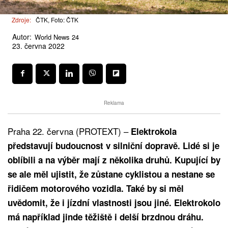
Zdroje:
ČTK, Foto: ČTK
Autor:
World News 24
23. června 2022
Reklama
Praha 22. června (PROTEXT) –
Elektrokola
představují budoucnost v silniční dopravě. Lidé si je
oblíbili a na výběr mají z několika druhů. Kupující by
se ale měl ujistit, že zůstane cyklistou a nestane se
řidičem motorového vozidla. Také by si měl
uvědomit, že i jízdní vlastnosti jsou jiné. Elektrokolo
má například jinde těžiště i delší brzdnou dráhu.