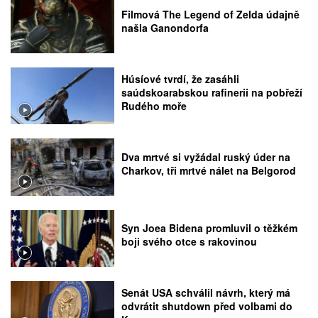
Filmová The Legend of Zelda údajně
našla Ganondorfa
Húsíové tvrdí, že zasáhli
saúdskoarabskou rafinerii na pobřeží
Rudého moře
Dva mrtvé si vyžádal ruský úder na
Charkov, tři mrtvé nálet na Belgorod
Syn Joea Bidena promluvil o těžkém
boji svého otce s rakovinou
Senát USA schválil návrh, který má
odvrátit shutdown před volbami do