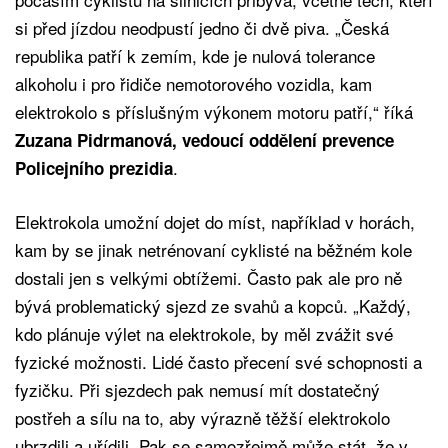
si před jízdou neodpustí jedno či dvě piva. „Česká
republika patří k zemím, kde je nulová tolerance
alkoholu i pro řidiče nemotorového vozidla, kam
elektrokolo s příslušným výkonem motoru patří,“ říká
Zuzana Pidrmanová, vedoucí oddělení prevence
.
Policejního prezidia
Elektrokola umožní dojet do míst, například v horách,
kam by se jinak netrénovaní cyklisté na běžném kole
dostali jen s velkými obtížemi. Často pak ale pro ně
bývá problematický sjezd ze svahů a kopců. „Každý,
kdo plánuje výlet na elektrokole, by měl zvážit své
fyzické možnosti. Lidé často přecení své schopnosti a
fyzičku. Při sjezdech pak nemusí mít dostatečný
postřeh a sílu na to, aby výrazně těžší elektrokolo
ubrzdili a uřídili. Pak se samozřejmě může stát, že v