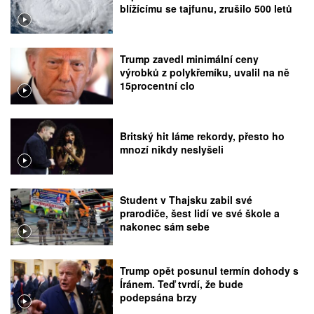
blížícímu se tajfunu, zrušilo 500 letů
Trump zavedl minimální ceny
výrobků z polykřemíku, uvalil na ně
15procentní clo
Britský hit láme rekordy, přesto ho
mnozí nikdy neslyšeli
Student v Thajsku zabil své
prarodiče, šest lidí ve své škole a
nakonec sám sebe
Trump opět posunul termín dohody s
Íránem. Teď tvrdí, že bude
podepsána brzy