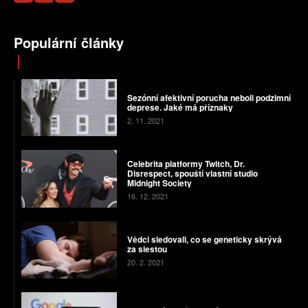
Populární články
Sezónní afektivní porucha neboli podzimní
deprese. Jaké má příznaky
2. 11. 2021
Celebrita platformy Twitch, Dr.
Disrespect, spouští vlastní studio
Midnight Society
16. 12. 2021
Vědci sledovali, co se geneticky skrývá
za siestou
20. 2. 2021