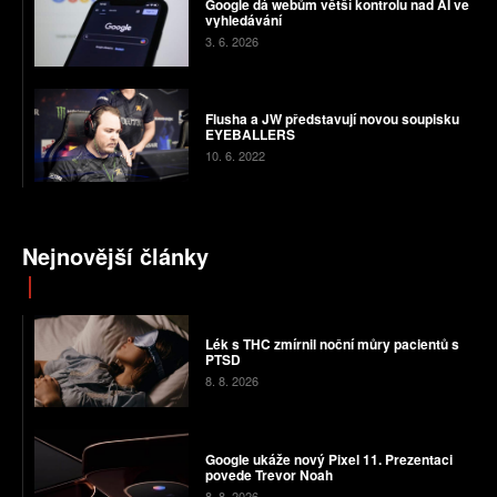
Google dá webům větší kontrolu nad AI ve
vyhledávání
3. 6. 2026
Flusha a JW představují novou soupisku
EYEBALLERS
10. 6. 2022
Nejnovější články
Lék s THC zmírnil noční můry pacientů s
PTSD
8. 8. 2026
Google ukáže nový Pixel 11. Prezentaci
povede Trevor Noah
8. 8. 2026