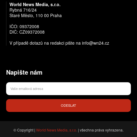
World News Media, s.r.o.
Rybná 716/24
Staré Město, 110 00 Praha
IČO: 09372008
DIČ: CZ09372008
V případě dotazů na redakci pište na info@wn24.cz
Napište nám
ODESLAT
© Copyright |
World News Media, s.r.o.
| všechna práva vyhrazena.