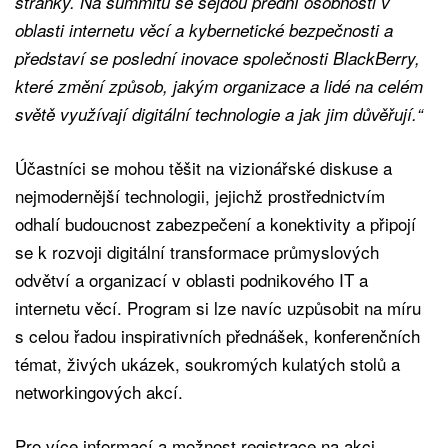
stránky. Na summitu se sejdou přední osobnosti v
oblasti internetu věcí a kybernetické bezpečnosti a
představí se poslední inovace společnosti BlackBerry,
které změní způsob, jakým organizace a lidé na celém
světě využívají digitální technologie a jak jim důvěřují.“
Účastníci se mohou těšit na vizionářské diskuse a
nejmodernější technologii, jejichž prostřednictvím
odhalí budoucnost zabezpečení a konektivity a připojí
se k rozvoji digitální transformace průmyslových
odvětví a organizací v oblasti podnikového IT a
internetu věcí. Program si lze navíc uzpůsobit na míru
s celou řadou inspirativních přednášek, konferenčních
témat, živých ukázek, soukromých kulatých stolů a
networkingových akcí.
Pro více informací a možnost registrace na akci