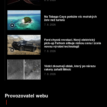
Na Tobago Cays potkáte víc mořských
želv než turistů
7. 8. 2026
Ford chystá revoluci. Nový elektrický
pick-up Fathom slibuje nízkou cenu i zcela
novou výrobní technologii
7. 8. 2026
Vědci zkoumají oblak, který po nárazu
rakety zahalil Měsíc
7. 8. 2026
Provozovatel webu