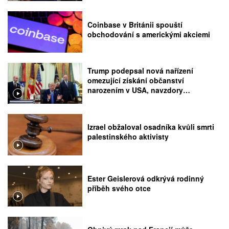
Coinbase v Británii spouští
obchodování s americkými akciemi
Trump podepsal nová nařízení
omezující získání občanství
narozením v USA, navzdory
rozhodnutí Nejvyššího soudu
Izrael obžaloval osadníka kvůli smrti
palestinského aktivisty
Ester Geislerová odkrývá rodinný
příběh svého otce