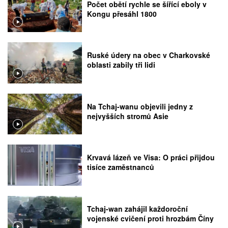
Počet obětí rychle se šířící eboly v
Kongu přesáhl 1800
Ruské údery na obec v Charkovské
oblasti zabily tři lidi
Na Tchaj-wanu objevili jedny z
nejvyšších stromů Asie
Krvavá lázeň ve Visa: O práci přijdou
tisíce zaměstnanců
Tchaj-wan zahájil každoroční
vojenské cvičení proti hrozbám Číny