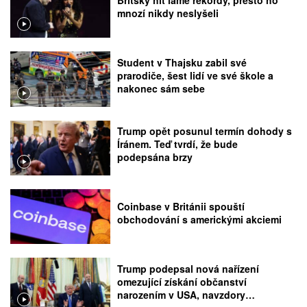
mnozí nikdy neslyšeli
Student v Thajsku zabil své
prarodiče, šest lidí ve své škole a
nakonec sám sebe
Trump opět posunul termín dohody s
Íránem. Teď tvrdí, že bude
podepsána brzy
Coinbase v Británii spouští
obchodování s americkými akciemi
Trump podepsal nová nařízení
omezující získání občanství
narozením v USA, navzdory