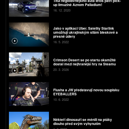
Titul nejpodivnějšího auta letos patří pick-
up limuzíně Aznom Palladium!
16. 12. 2020
Jako v aplikaci Uber. Satelity Starlink
umožňují ukrajinským silám bleskové a
přesné údery
16. 5. 2022
Crimson Desert se po startu okamžitě
dostal mezi nejhranější hry na Steamu
20. 3. 2026
Flusha a JW představují novou soupisku
EYEBALLERS
10. 6. 2022
Někteří dinosauři se měnili na ptáky
dlouho před svým vyhynutím