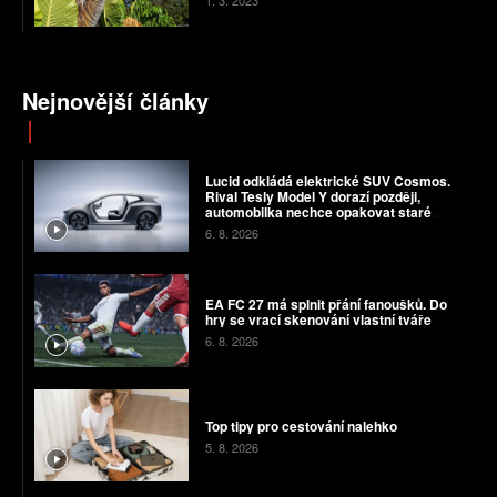
1. 3. 2023
Nejnovější články
Lucid odkládá elektrické SUV Cosmos.
Rival Tesly Model Y dorazí později,
automobilka nechce opakovat staré
chyby
6. 8. 2026
EA FC 27 má splnit přání fanoušků. Do
hry se vrací skenování vlastní tváře
6. 8. 2026
Top tipy pro cestování nalehko
5. 8. 2026