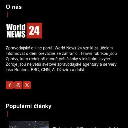
O nás
Zpravodajský online portál World News 24 vznikl za účelem
informovat o dění převážně ze zahraničí. Hlavní rubrikou jsou
Zprávy, kam redaktoři denně píší články v lokálním jazyce.
Zdroje jsou největší světové zpravodajské agentury a servery
jako Reuters, BBC, CNN, Al-Džazíra a další.
Populární články