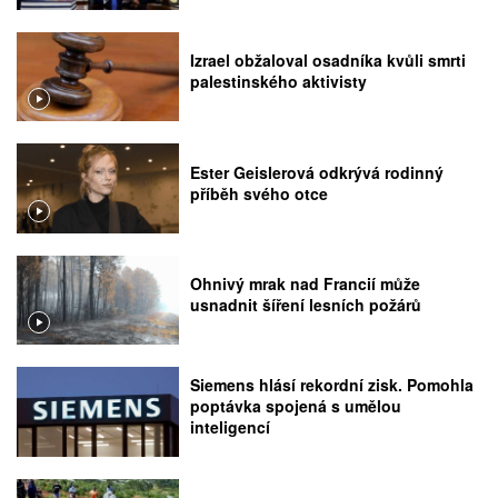
rozhodnutí Nejvyššího soudu
Izrael obžaloval osadníka kvůli smrti
palestinského aktivisty
Ester Geislerová odkrývá rodinný
příběh svého otce
Ohnivý mrak nad Francií může
usnadnit šíření lesních požárů
Siemens hlásí rekordní zisk. Pomohla
poptávka spojená s umělou
inteligencí