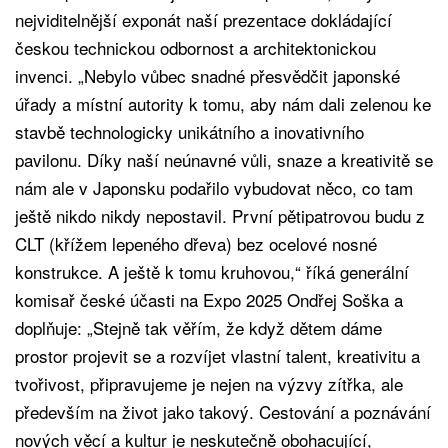
nejviditelnější exponát naší prezentace dokládající
českou technickou odbornost a architektonickou
invenci. „Nebylo vůbec snadné přesvědčit japonské
úřady a místní autority k tomu, aby nám dali zelenou ke
stavbě technologicky unikátního a inovativního
pavilonu. Díky naší neúnavné vůli, snaze a kreativitě se
nám ale v Japonsku podařilo vybudovat něco, co tam
ještě nikdo nikdy nepostavil. První pětipatrovou budu z
CLT (křížem lepeného dřeva) bez ocelové nosné
konstrukce. A ještě k tomu kruhovou,“ říká generální
komisař české účasti na Expo 2025 Ondřej Soška a
doplňuje: „Stejně tak věřím, že když dětem dáme
prostor projevit se a rozvíjet vlastní talent, kreativitu a
tvořivost, připravujeme je nejen na výzvy zítřka, ale
především na život jako takový. Cestování a poznávání
nových věcí a kultur je neskutečně obohacující,