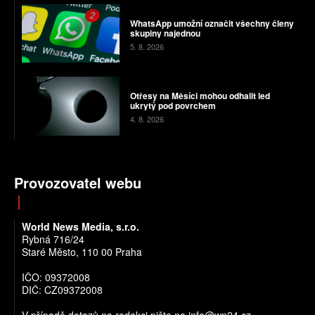
WhatsApp umožní označit všechny členy
skupiny najednou
5. 8. 2026
Otřesy na Měsíci mohou odhalit led
ukrytý pod povrchem
4. 8. 2026
Provozovatel webu
World News Media, s.r.o.
Rybná 716/24
Staré Město, 110 00 Praha
IČO: 09372008
DIČ: CZ09372008
V případě dotazů na redakci pište na info@wn24.cz