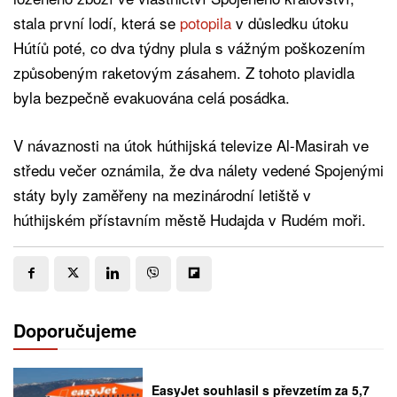
stala první lodí, která se
potopila
v důsledku útoku
Hútíů poté, co dva týdny plula s vážným poškozením
způsobeným raketovým zásahem. Z tohoto plavidla
byla bezpečně evakuována celá posádka.
V návaznosti na útok húthijská televize Al-Masirah ve
středu večer oznámila, že dva nálety vedené Spojenými
státy byly zaměřeny na mezinárodní letiště v
húthijském přístavním městě Hudajda v Rudém moři.
Doporučujeme
EasyJet souhlasil s převzetím za 5,7