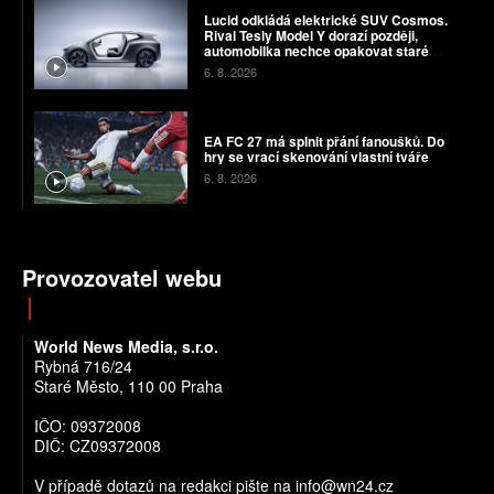
Lucid odkládá elektrické SUV Cosmos.
Rival Tesly Model Y dorazí později,
automobilka nechce opakovat staré
chyby
6. 8. 2026
EA FC 27 má splnit přání fanoušků. Do
hry se vrací skenování vlastní tváře
6. 8. 2026
Provozovatel webu
World News Media, s.r.o.
Rybná 716/24
Staré Město, 110 00 Praha
IČO: 09372008
DIČ: CZ09372008
V případě dotazů na redakci pište na info@wn24.cz