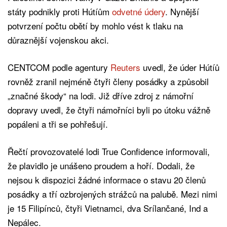
státy podnikly proti Hútíům
odvetné údery
. Nynější
potvrzení počtu obětí by mohlo vést k tlaku na
důraznější vojenskou akci.
CENTCOM podle agentury
Reuters
uvedl, že úder Hútíů
rovněž zranil nejméně čtyři členy posádky a způsobil
„značné škody“ na lodi. Již dříve zdroj z námořní
dopravy uvedl, že čtyři námořníci byli po útoku vážně
popáleni a tři se pohřešují.
Řečtí provozovatelé lodi True Confidence informovali,
že plavidlo je unášeno proudem a hoří. Dodali, že
nejsou k dispozici žádné informace o stavu 20 členů
posádky a tří ozbrojených strážců na palubě. Mezi nimi
je 15 Filipínců, čtyři Vietnamci, dva Srílančané, Ind a
Nepálec.