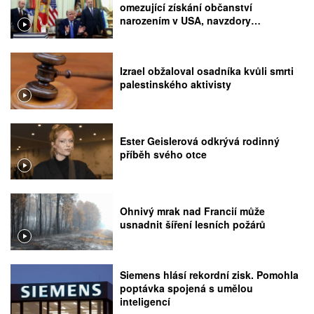
omezující získání občanství
narozením v USA, navzdory
rozhodnutí Nejvyššího soudu
Izrael obžaloval osadníka kvůli smrti
palestinského aktivisty
Ester Geislerová odkrývá rodinný
příběh svého otce
Ohnivý mrak nad Francií může
usnadnit šíření lesních požárů
Siemens hlásí rekordní zisk. Pomohla
poptávka spojená s umělou
inteligencí