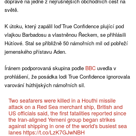
dopravě na jedné z nejrušnějších obchodních cest na
světě.
K útoku, který zapálil loď True Confidence plující pod
vlajkou Barbadosu a vlastněnou Řeckem, se přihlásili
Hútíové. Stal se přibližně 50 námořních mil od pobřeží
jemenského přístavu Aden.
Íránem podporovaná skupina podle
BBC
uvedla v
prohlášení, že posádka lodi True Confidence ignorovala
varování húthijských námořních sil.
Two seafarers were killed in a Houthi missile
attack on a Red Sea merchant ship, British and
US officials said, the first fatalities reported since
the Iran-aligned Yemeni group began strikes
against shipping in one of the world's busiest sea
lanes
https://t.co/LzK7GJwNBH