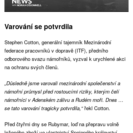
Varování se potvrdila
Stephen Cotton, generální tajemník Mezinárodní
federace pracovníků v dopravě (ITF), předního
odborového svazu námořníků, vyzval k urychlené akci
na ochranu svých členů.
„Důsledně jsme varovali mezinárodní společenství a
námořní průmysl před rostoucími riziky, kterým čelí
námořníci v Adenském zálivu a Rudém moři. Dnes …
řekl Cotton.
se tato varování tragicky potvrdila,“
Před čtyřmi dny se Rubymar, loď na přepravu volně
loženého zboží ve vlastnictví Spojeného království,