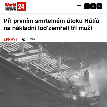
Při prvním smrtelném útoku Hútíů
na nákladní loď zemřeli tři muži
3
min.
ZPRÁVY