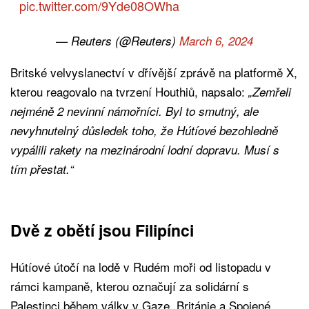
pic.twitter.com/9Yde08OWha
— Reuters (@Reuters)
March 6, 2024
Britské velvyslanectví v dřívější zprávě na platformě X,
kterou reagovalo na tvrzení Houthiů, napsalo:
„Zemřeli
nejméně 2 nevinní námořníci. Byl to smutný, ale
nevyhnutelný důsledek toho, že Hútíové bezohledně
vypálili rakety na mezinárodní lodní dopravu. Musí s
tím přestat.“
Dvě z obětí jsou Filipínci
Hútíové útočí na lodě v Rudém moři od listopadu v
rámci kampaně, kterou označují za solidární s
Palestinci během války v Gaze. Británie a Spojené