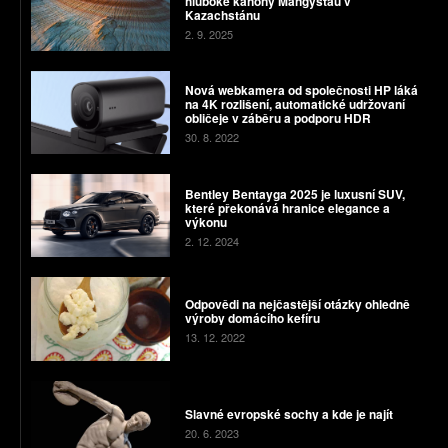
hluboké kaňony Mangystau v
Kazachstánu
2. 9. 2025
Nová webkamera od společnosti HP láká
na 4K rozlišení, automatické udržovaní
obličeje v záběru a podporu HDR
30. 8. 2022
Bentley Bentayga 2025 je luxusní SUV,
které překonává hranice elegance a
výkonu
2. 12. 2024
Odpovědi na nejčastější otázky ohledně
výroby domácího kefíru
13. 12. 2022
Slavné evropské sochy a kde je najít
20. 6. 2023