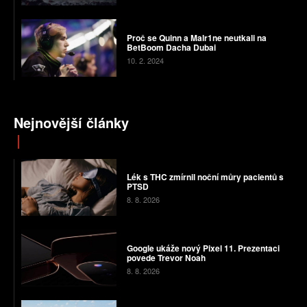
Proč se Quinn a Malr1ne neutkali na
BetBoom Dacha Dubai
10. 2. 2024
Nejnovější články
Lék s THC zmírnil noční můry pacientů s
PTSD
8. 8. 2026
Google ukáže nový Pixel 11. Prezentaci
povede Trevor Noah
8. 8. 2026