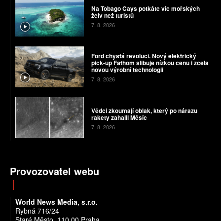
Na Tobago Cays potkáte víc mořských
želv než turistů
7. 8. 2026
Ford chystá revoluci. Nový elektrický
pick-up Fathom slibuje nízkou cenu i zcela
novou výrobní technologii
7. 8. 2026
Vědci zkoumají oblak, který po nárazu
rakety zahalil Měsíc
7. 8. 2026
Provozovatel webu
World News Media, s.r.o.
Rybná 716/24
Staré Město, 110 00 Praha