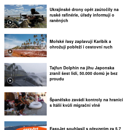
Ukrajinské drony opět zaútočily na
ruské rafinérie, úřady informují o
raněných
Mořské řasy zaplavují Karibik a
ohrožují pobřeží i cestovní ruch
Tajfun Dolphin na jihu Japonska
zranil šest lidí, 50.000 domů je bez
proudu
Španělsko zavádí kontroly na hranici
s Itálií kvůli migrační vlně
EasyJet souhlasil s převzetím za 5,7