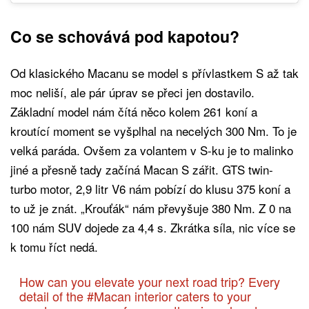
Co se schovává pod kapotou?
Od klasického Macanu se model s přívlastkem S až tak
moc neliší, ale pár úprav se přeci jen dostavilo.
Základní model nám čítá něco kolem 261 koní a
kroutící moment se vyšplhal na necelých 300 Nm. To je
velká paráda. Ovšem za volantem v S-ku je to malinko
jiné a přesně tady začíná Macan S zářit. GTS twin-
turbo motor, 2,9 litr V6 nám pobízí do klusu 375 koní a
to už je znát. „Krouťák“ nám převyšuje 380 Nm. Z 0 na
100 nám SUV dojede za 4,4 s. Zkrátka síla, nic více se
k tomu říct nedá.
How can you elevate your next road trip? Every
detail of the
#Macan
interior caters to your