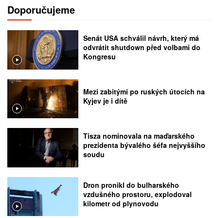
Doporučujeme
Senát USA schválil návrh, který má
odvrátit shutdown před volbami do
Kongresu
Mezi zabitými po ruských útocích na
Kyjev je i dítě
Tisza nominovala na maďarského
prezidenta bývalého šéfa nejvyššího
soudu
Dron pronikl do bulharského
vzdušného prostoru, explodoval
kilometr od plynovodu