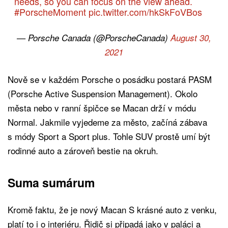
needs, so you can focus on the view ahead.
#PorscheMoment
pic.twitter.com/hkSkFoVBos
— Porsche Canada (@PorscheCanada)
August 30,
2021
Nově se v každém Porsche o posádku postará PASM
(Porsche Active Suspension Management). Okolo
města nebo v ranní špičce se Macan drží v módu
Normal. Jakmile vyjedeme za město, začíná zábava
s módy Sport a Sport plus. Tohle SUV prostě umí být
rodinné auto a zároveň bestie na okruh.
Suma sumárum
Kromě faktu, že je nový Macan S krásné auto z venku,
platí to i o interiéru. Řidič si připadá jako v paláci a