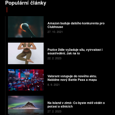
Populární články
Amazon buduje dalšího konkurenta pro
Clubhouse
27. 10. 2021
Pozice židle vyžaduje sílu, vytrvalost i
soustředění. Jak na to
22. 2. 2023
Valorant vstupuje do nového aktu.
Nabídne nový Battle Pass a mapu
8. 9. 2021
Na Island v zimě: Co byste měli vědět o
počasí a silnicích
27. 2. 2023