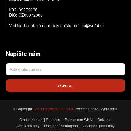
IČO: 09372008
DIČ: CZ09372008
V případě dotazů na redakci pište na info@wn24.cz
Napište nám
ODESLAT
© Copyright |
World News Media, s.r.o.
| všechna práva vyhrazena.
O nás | Kontakt | Redakce
Prezentace WNM
Reklama
Ceník reklamy
Obchodní zastoupení
Obchodní podmínky