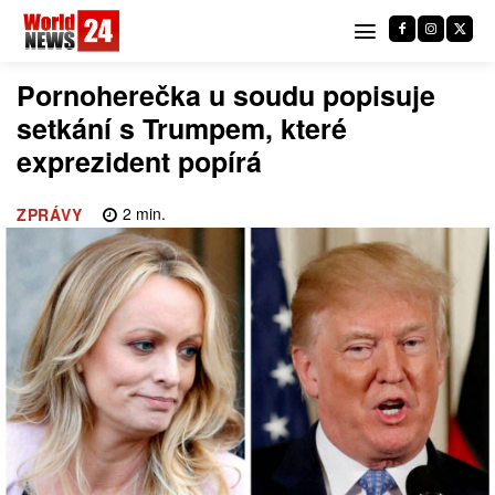
Pornoherečka u soudu popisuje
setkání s Trumpem, které
exprezident popírá
2
min.
ZPRÁVY