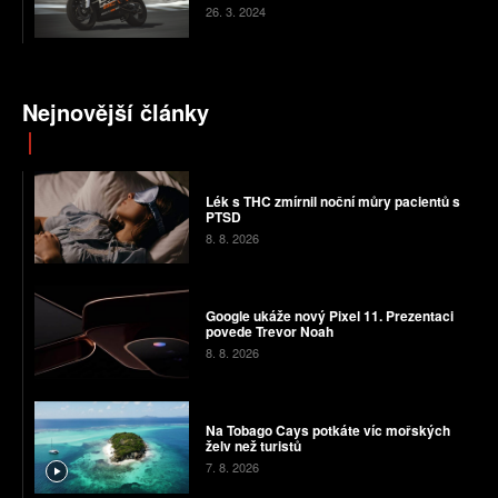
26. 3. 2024
Nejnovější články
Lék s THC zmírnil noční můry pacientů s
PTSD
8. 8. 2026
Google ukáže nový Pixel 11. Prezentaci
povede Trevor Noah
8. 8. 2026
Na Tobago Cays potkáte víc mořských
želv než turistů
7. 8. 2026