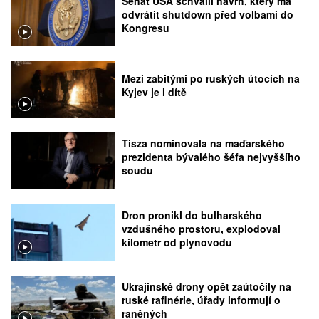
Senát USA schválil návrh, který má
odvrátit shutdown před volbami do
Kongresu
Mezi zabitými po ruských útocích na
Kyjev je i dítě
Tisza nominovala na maďarského
prezidenta bývalého šéfa nejvyššího
soudu
Dron pronikl do bulharského
vzdušného prostoru, explodoval
kilometr od plynovodu
Ukrajinské drony opět zaútočily na
ruské rafinérie, úřady informují o
raněných