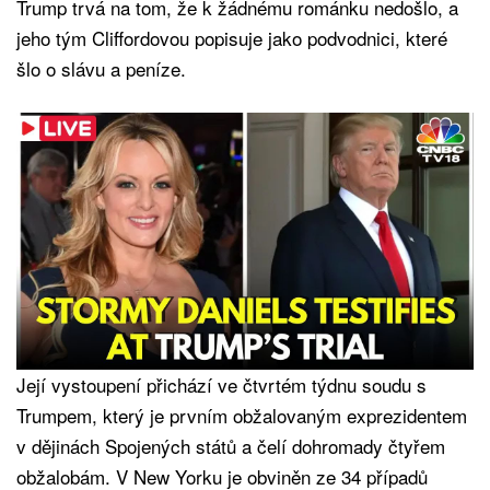
Trump trvá na tom, že k žádnému románku nedošlo, a
jeho tým Cliffordovou popisuje jako podvodnici, které
šlo o slávu a peníze.
Její vystoupení přichází ve čtvrtém týdnu soudu s
Trumpem, který je prvním obžalovaným exprezidentem
v dějinách Spojených států a čelí dohromady čtyřem
obžalobám. V New Yorku je obviněn ze 34 případů