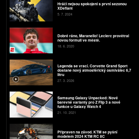
Hráči nejsou spokojeni s první sezonou
XDefiant
5. 7. 2024
Dobré ráno, Maranello! Leclerc provětral
novou formuli ve městě.
18. 6. 2020
Legenda se vrací. Corvette Grand Sport
dostane nový atmosférický osmiválec 6,7
litru
27. 3. 2026
Samsung Galaxy Unpacked: Nové
barevné varianty pro Z Flip 3 a nové
funkce u Galaxy Watch 4
21. 10. 2021
Připraven na závod. KTM se pyšní
modelem 2024 KTM RC 8C