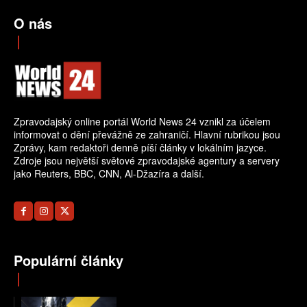
O nás
Zpravodajský online portál World News 24 vznikl za účelem
informovat o dění převážně ze zahraničí. Hlavní rubrikou jsou
Zprávy, kam redaktoři denně píší články v lokálním jazyce.
Zdroje jsou největší světové zpravodajské agentury a servery
jako Reuters, BBC, CNN, Al-Džazíra a další.
Populární články