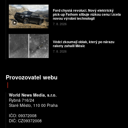
Ford chystá revoluci. Nový elektrický
pick-up Fathom slibuje nízkou cenu i zcela
novou výrobní technologii
7. 8. 2026
Vědci zkoumají oblak, který po nárazu
rakety zahalil Měsíc
7. 8. 2026
Provozovatel webu
World News Media, s.r.o.
Rybná 716/24
Staré Město, 110 00 Praha
IČO: 09372008
DIČ: CZ09372008