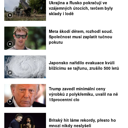
Ukrajina a Rusko pokračují ve
vzájemných útocích, terčem byly
sklady i lodě
Meta škodí dětem, rozhodl soud.
Společnost musí zaplatit tučnou
pokutu
Japonsko nařídilo evakuace kvůli
blížícímu se tajfunu, zrušilo 500 letů
Trump zavedl minimální ceny
výrobků z polykřemíku, uvalil na ně
15procentní clo
Britský hit láme rekordy, přesto ho
mnozí nikdy neslyšeli