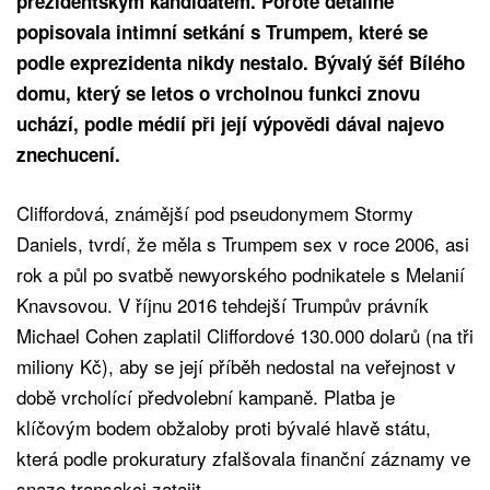
prezidentským kandidátem. Porotě detailně
popisovala intimní setkání s Trumpem, které se
podle exprezidenta nikdy nestalo. Bývalý šéf Bílého
domu, který se letos o vrcholnou funkci znovu
uchází, podle médií při její výpovědi dával najevo
znechucení.
Cliffordová, známější pod pseudonymem Stormy
Daniels, tvrdí, že měla s Trumpem sex v roce 2006, asi
rok a půl po svatbě newyorského podnikatele s Melanií
Knavsovou. V říjnu 2016 tehdejší Trumpův právník
Michael Cohen zaplatil Cliffordové 130.000 dolarů (na tři
miliony Kč), aby se její příběh nedostal na veřejnost v
době vrcholící předvolební kampaně. Platba je
klíčovým bodem obžaloby proti bývalé hlavě státu,
která podle prokuratury zfalšovala finanční záznamy ve
snaze transakci zatajit.