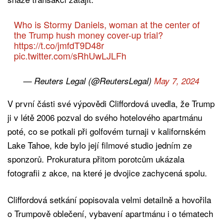
Who is Stormy Daniels, woman at the center of
the Trump hush money cover-up trial?
https://t.co/jmfdT9D48r
pic.twitter.com/sRhUwLJLFh
— Reuters Legal (@ReutersLegal)
May 7, 2024
V první části své výpovědi Cliffordová uvedla, že Trump
ji v létě 2006 pozval do svého hotelového apartmánu
poté, co se potkali při golfovém turnaji v kalifornském
Lake Tahoe, kde bylo její filmové studio jedním ze
sponzorů. Prokuratura přitom porotcům ukázala
fotografii z akce, na které je dvojice zachycená spolu.
Cliffordová setkání popisovala velmi detailně a hovořila
o Trumpově oblečení, vybavení apartmánu i o tématech