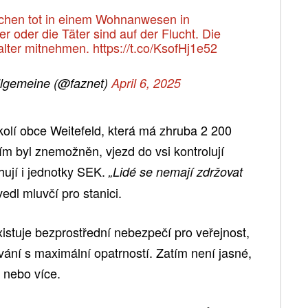
nschen tot in einem Wohnanwesen in
r oder die Täter sind auf der Flucht. Die
alter mitnehmen.
https://t.co/KsofHj1e52
llgemeine (@faznet)
April 6, 2025
kolí obce Weitefeld, která má zhruba 2 200
m byl znemožněn, vjezd do vsi kontrolují
hují i jednotky SEK.
„Lidé se nemají zdržovat
edl mluvčí pro stanici.
istuje bezprostřední nebezpečí pro veřejnost,
ování s maximální opatrností. Zatím není jasné,
 nebo více.