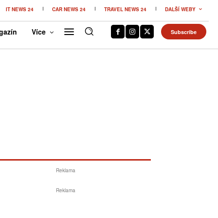
IT NEWS 24
CAR NEWS 24
TRAVEL NEWS 24
DALŠÍ WEBY
gazín
Více
Subscribe
Reklama
Reklama