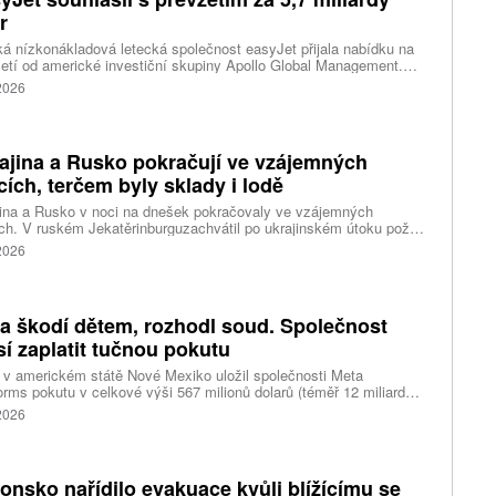
r
ká nízkonákladová letecká společnost easyJet přijala nabídku na
etí od americké investiční skupiny Apollo Global Management.
akce oceňuje aerolinku na 5,7 miliardy liber, tedy přibližně 162
 2026
rd korun.
ajina a Rusko pokračují ve vzájemných
cích, terčem byly sklady i lodě
ina a Rusko v noci na dnešek pokračovaly ve vzájemných
ch. V ruském Jekatěrinburguzachvátil po ukrajinském útoku požár
tické centrum ruského internetového prodejce Wildberries.
 2026
čnost o tom informovala bez podrobností na síti Telegram.
k ruské dronové útoky podle ukrajinských úřadů způsobily požár
ělských skladů v obci Balaklija v Charkovské oblasti na východě
iny, napsal Reuters.
a škodí dětem, rozhodl soud. Společnost
í zaplatit tučnou pokutu
v americkém státě Nové Mexiko uložil společnosti Meta
orms pokutu v celkové výši 567 milionů dolarů (téměř 12 miliard
) za újmu, kterou její platformy Facebook a Instagram působí
 2026
ým lidem. Firma musí změnit způsob ověřování věku.
onsko nařídilo evakuace kvůli blížícímu se