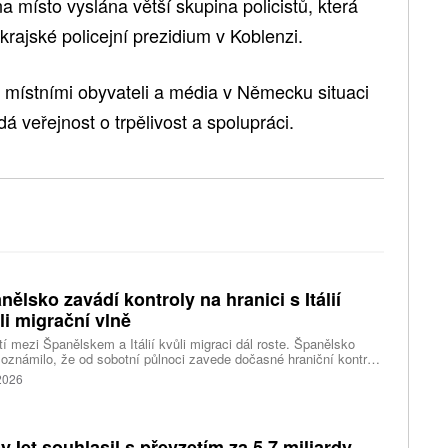
a místo vyslána větší skupina policistů, která
 krajské policejní prezidium v Koblenzi.
 místními obyvateli a média v Německu situaci
dá veřejnost o trpělivost a spolupráci.
nělsko zavádí kontroly na hranici s Itálií
li migrační vlně
í mezi Španělskem a Itálií kvůli migraci dál roste. Španělsko
oznámilo, že od sobotní půlnoci zavede dočasné hraniční kontroly
estující z Itálie. Opatření má platit do 7. září a je přímou reakcí na
 2026
dnutí Říma obnovit kontroly u osob přijíždějících ze Španělska po
né migrační krizi v severoafrické Ceutě.
yJet souhlasil s převzetím za 5,7 miliardy