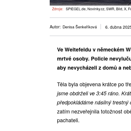
Zdroje:
SPIEGEL.de, Novinky.cz, SWR, Bild, X, F
Autor:
Denisa Šenkeříková
6. dubna 202
Ve Weitefeldu v německém Wes
mrtvé osoby. Policie nevyluču
aby nevycházeli z domů a neb
Těla byla objevena krátce po t
jsme obdrželi ve 3:45 ráno. Krá
předpokládáme násilný trestný č
zatím nezveřejnila totožnost obě
pachateli.