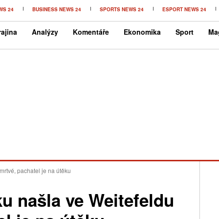
WS 24
BUSINESS NEWS 24
SPORTS NEWS 24
ESPORT NEWS 24
ajina
Analýzy
Komentáře
Ekonomika
Sport
Ma
mrtvé, pachatel je na útěku
u našla ve Weitefeldu