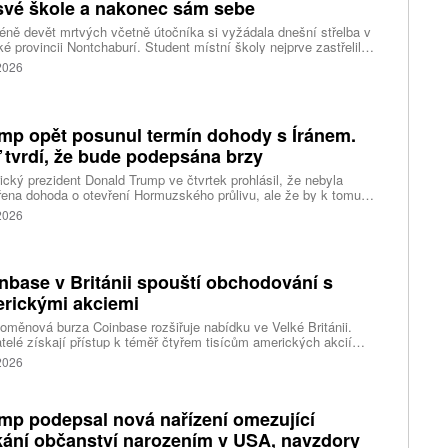
své škole a nakonec sám sebe
ně devět mrtvých včetně útočníka si vyžádala dnešní střelba v
ké provincii Nontchaburí. Student místní školy nejprve zastřelil
lí svého dědečka oba prarodiče a pak se vydal do školy, kde zabil
 2026
čitele a tři žáky, dalších 15 lidí zranil a nakonec spáchal
raždu. Jeho motiv zatím není znám, informovaly tiskové
ury s odvoláním na thajskou policii a úřady.
mp opět posunul termín dohody s Íránem.
 tvrdí, že bude podepsána brzy
cký prezident Donald Trump ve čtvrtek prohlásil, že nebyla
ena dohoda o otevření Hormuzského průlivu, ale že by k tomu
 dojít brzy. Írán je mezitím nadosah dohody o tranzitu v úžině
 2026
ánem, která může pro Trumpa představovat problém.
nbase v Británii spouští obchodování s
rickými akciemi
oměnová burza Coinbase rozšiřuje nabídku ve Velké Británii.
telé získají přístup k téměř čtyřem tisícům amerických akcií
 v aplikaci, ve které spravují kryptoměny a běžné peníze.
 2026
mp podepsal nová nařízení omezující
kání občanství narozením v USA, navzdory