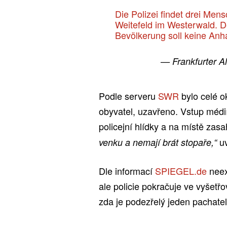
Die Polizei findet drei Me
Weitefeld im Westerwald. De
Bevölkerung soll keine Anh
— Frankfurter A
Podle serveru
SWR
bylo celé o
obyvatel, uzavřeno. Vstup médií
policejní hlídky a na místě zasa
uv
venku a nemají brát stopaře,“
Dle informací
SPIEGEL.de
neex
ale policie pokračuje ve vyšetř
zda je podezřelý jeden pachatel