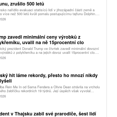
funu, zrušilo 500 letů
sko nařídilo evakuaci statisíců lidí v jihozápadní části země a
lo více než 500 letů kvůli pomalu postupujícímu tajfunu Dolphin.
 meteorologů přinese tajfun do oblasti silný vítr, prudký déšť a
 2026
é vlny, píše agentura Reuters. Dolphin je tajfunem první, tedy
abší kategorie s maximální rychlostí větru 144 kilometrů v hodině
árazy dosahujícími téměř 200 kilometrů v hodině. Blíží se k
ci ostrovů mezi oblasti Kjúšú a prefekturou Okinawa, uvedla
mp zavedl minimální ceny výrobků z
ská meteorologická agentura (JMA).
ykřemíku, uvalil na ně 15procentní clo
cký prezident Donald Trump ve čtvrtek zavedl minimální dovozní
výrobků z polykřemíku a na jejich dovoz uvalil 15procentní clo.
řemík se používá při výrobě polovodičů a je hlavní složkou
 2026
oltaických panelů, jeho největším světovým producentem je Čína.
 chce opatřeními podpořit domácí dodavatelské řetězce pro
u čipů a solárních panelů, a posílit tak pozici Spojených států v
ření s Čínou v oblasti umělé inteligence (AI) a energetiky, uvedla
tský hit láme rekordy, přesto ho mnozí nikdy
ura Reuters.
lyšeli
ba Rein Me In od Sama Fendera a Olivie Dean strávila na vrcholu
kého žebříčku rekordních 19 týdnů. Její úspěch však vyvolal
anou reakci. Řada lidí tvrdí, že píseň nikdy neslyšela. Hudební
 2026
se totiž rozdělil do menších skupin, které poslouchají úplně jiné
dent v Thajsku zabil své prarodiče, šest lidí