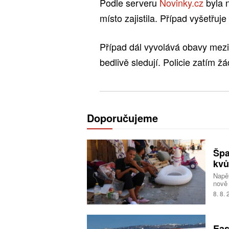
Podle serveru
Novinky.cz
byla n
místo zajistila. Případ vyšetřuje
Případ dál vyvolává obavy mezi
bedlivě sledují. Policie zatím žá
Doporučujeme
Špa
kvů
Napět
nově 
pro c
8. 8.
rozho
nedáv
Eas