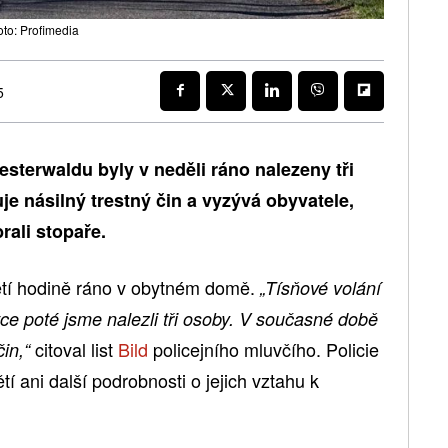
oto: Profimedia
5
terwaldu byly v neděli ráno nalezeny tři
je násilný trestný čin a vyzývá obyvatele,
rali stopaře.
řetí hodině ráno v obytném domě.
„Tísňové volání
tce poté jsme nalezli tři osoby. V současné době
citoval list
Bild
policejního mluvčího. Policie
in,“
tí ani další podrobnosti o jejich vztahu k