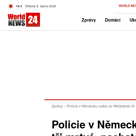
C
WORLD NE
19.4
Sobota 8. srpna 2026
Czech
Zprávy
Domácí
Ukr
Zprávy
Policie v Německu našla ve Weitefeldu tři 
Policie v Německ