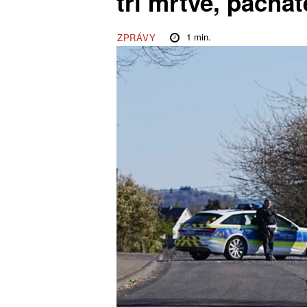
tři mrtvé, pachat
1
min.
ZPRÁVY