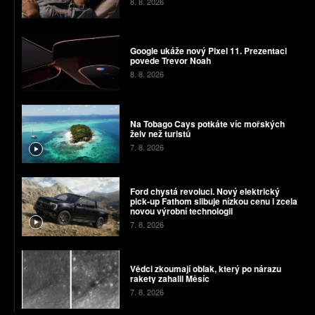
8. 8. 2026
Google ukáže nový Pixel 11. Prezentaci
povede Trevor Noah
8. 8. 2026
Na Tobago Cays potkáte víc mořských
želv než turistů
7. 8. 2026
Ford chystá revoluci. Nový elektrický
pick-up Fathom slibuje nízkou cenu i zcela
novou výrobní technologii
7. 8. 2026
Vědci zkoumají oblak, který po nárazu
rakety zahalil Měsíc
7. 8. 2026