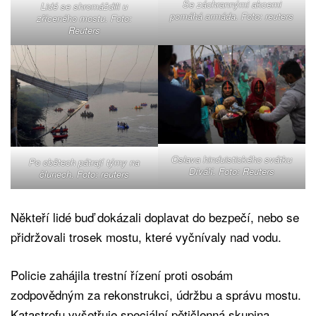
Se záchrannými akcemi
Lidé se shromáždili u
pomáhá armáda. Foto: reuters
zříceného mostu. Foto:
Reuters
Oslava hinduistického svátku
Po obětech pátrají týmy na
Díválí. Foto: Reuters
člunech. Foto: reuters
Někteří lidé buď dokázali doplavat do bezpečí, nebo se
přidržovali trosek mostu, které vyčnívaly nad vodu.
Policie zahájila trestní řízení proti osobám
zodpovědným za rekonstrukci, údržbu a správu mostu.
Katastrofu vyšetřuje speciální pětičlenná skupina.