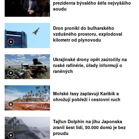
prezidenta bývalého šéfa nejvyššího
soudu
Dron pronikl do bulharského
vzdušného prostoru, explodoval
kilometr od plynovodu
Ukrajinské drony opět zaútočily na
ruské rafinérie, úřady informují o
raněných
Mořské řasy zaplavují Karibik a
ohrožují pobřeží i cestovní ruch
Tajfun Dolphin na jihu Japonska
zranil šest lidí, 50.000 domů je bez
proudu