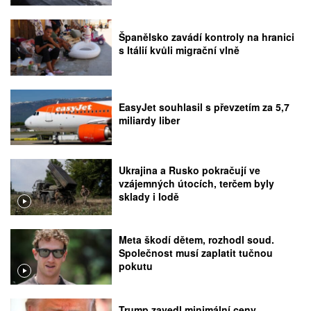
Španělsko zavádí kontroly na hranici
s Itálií kvůli migrační vlně
EasyJet souhlasil s převzetím za 5,7
miliardy liber
Ukrajina a Rusko pokračují ve
vzájemných útocích, terčem byly
sklady i lodě
Meta škodí dětem, rozhodl soud.
Společnost musí zaplatit tučnou
pokutu
Trump zavedl minimální ceny