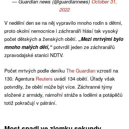
— Guardian news (@guardiannews)
October 31,
2022
V nedělní den se na něj vypravilo mnoho rodin s dětmi,
proto okolní nemocnice i záchranáři hlásí tak vysoký
počet dětských a ženských obětí.
„Mezi mrtvými bylo
potvrdil jeden ze záchranářů
mnoho malých dětí,“
zpravodajské stanici NDTV.
Počet mrtvých podle deníku
The Guardian
vzrostl na
130. Agentura
Reuters
uvádí 134 obětí. Úřady však
potvrdily, že obětí může být více. Záchranné týmy
složené z armády, námořní stráže s loděmi a potápěčů
totiž pokračují v pátrání.
Most spadl ve zlomku sekundy