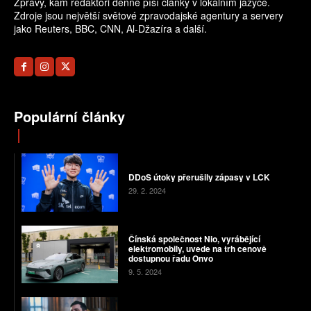
Zprávy, kam redaktoři denně píší články v lokálním jazyce.
Zdroje jsou největší světové zpravodajské agentury a servery
jako Reuters, BBC, CNN, Al-Džazíra a další.
Populární články
DDoS útoky přerušily zápasy v LCK
29. 2. 2024
Čínská společnost Nio, vyrábějící
elektromobily, uvede na trh cenově
dostupnou řadu Onvo
9. 5. 2024