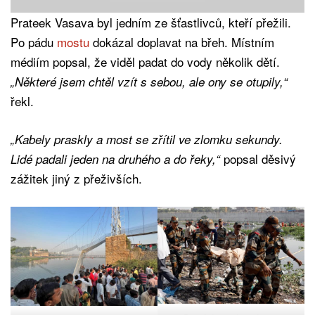
Prateek Vasava byl jedním ze šťastlivců, kteří přežili.
Po pádu
mostu
dokázal doplavat na břeh. Místním
médiím popsal, že viděl padat do vody několik dětí.
„Některé jsem chtěl vzít s sebou, ale ony se otupily,“
řekl.
„Kabely praskly a most se zřítil ve zlomku sekundy.
popsal děsivý
Lidé padali jeden na druhého a do řeky,“
zážitek jiný z přeživších.