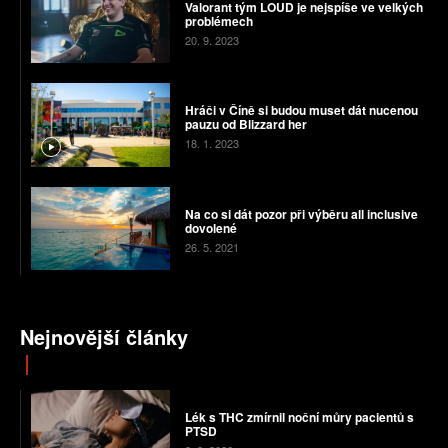
Valorant tým LOUD je nejspíše ve velkých
problémech
20. 9. 2023
Hráči v Číně si budou muset dát nucenou
pauzu od Blizzard her
18. 1. 2023
Na co si dát pozor při výběru all inclusive
dovolené
26. 5. 2021
Nejnovější články
Lék s THC zmírnil noční můry pacientů s
PTSD