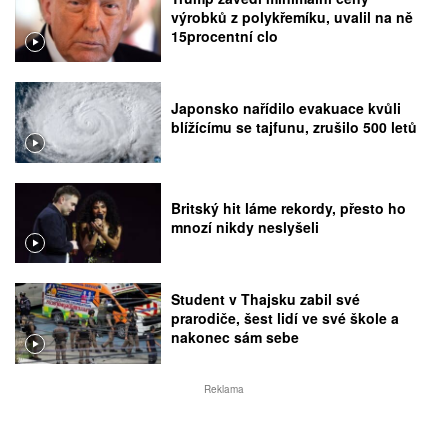
výrobků z polykřemíku, uvalil na ně
15procentní clo
Japonsko nařídilo evakuace kvůli
blížícímu se tajfunu, zrušilo 500 letů
Britský hit láme rekordy, přesto ho
mnozí nikdy neslyšeli
Student v Thajsku zabil své
prarodiče, šest lidí ve své škole a
nakonec sám sebe
Reklama