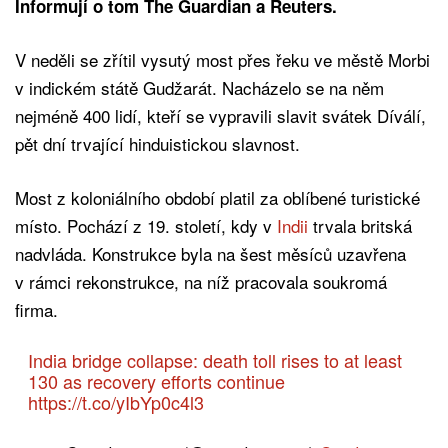
Informují o tom The Guardian a Reuters.
V neděli se zřítil vysutý most přes řeku ve městě Morbi
v indickém státě Gudžarát. Nacházelo se na něm
nejméně 400 lidí, kteří se vypravili slavit svátek Díválí,
pět dní trvající hinduistickou slavnost.
Most z koloniálního období platil za oblíbené turistické
místo. Pochází z 19. století, kdy v
Indii
trvala britská
nadvláda. Konstrukce byla na šest měsíců uzavřena
v rámci rekonstrukce, na níž pracovala soukromá
firma.
India bridge collapse: death toll rises to at least
130 as recovery efforts continue
https://t.co/yIbYp0c4l3