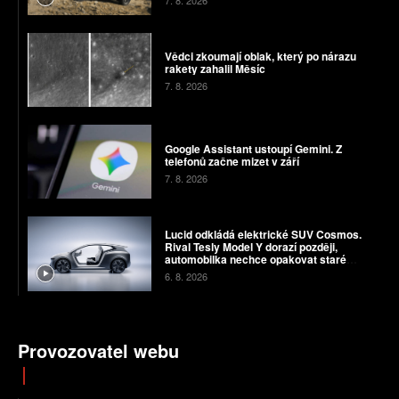
Vědci zkoumají oblak, který po nárazu
rakety zahalil Měsíc
7. 8. 2026
Google Assistant ustoupí Gemini. Z
telefonů začne mizet v září
7. 8. 2026
Lucid odkládá elektrické SUV Cosmos.
Rival Tesly Model Y dorazí později,
automobilka nechce opakovat staré
chyby
6. 8. 2026
Provozovatel webu