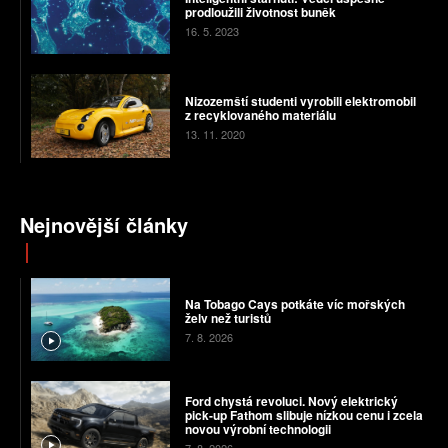
prodloužili životnost buněk
16. 5. 2023
Nizozemští studenti vyrobili elektromobil
z recyklovaného materiálu
13. 11. 2020
Nejnovější články
Na Tobago Cays potkáte víc mořských
želv než turistů
7. 8. 2026
Ford chystá revoluci. Nový elektrický
pick-up Fathom slibuje nízkou cenu i zcela
novou výrobní technologii
7. 8. 2026