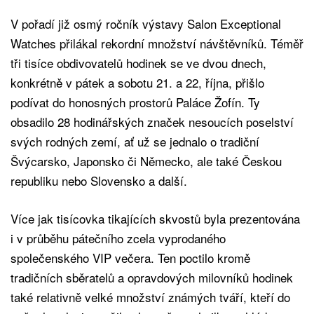
V pořadí již osmý ročník výstavy Salon Exceptional
Watches přilákal rekordní množství návštěvníků. Téměř
tři tisíce obdivovatelů hodinek se ve dvou dnech,
konkrétně v pátek a sobotu 21. a 22, října, přišlo
podívat do honosných prostorů Paláce Žofín. Ty
obsadilo 28 hodinářských značek nesoucích poselství
svých rodných zemí, ať už se jednalo o tradiční
Švýcarsko, Japonsko či Německo, ale také Českou
republiku nebo Slovensko a další.
Více jak tisícovka tikajících skvostů byla prezentována
i v průběhu pátečního zcela vyprodaného
společenského VIP večera. Ten poctilo kromě
tradičních sběratelů a opravdových milovníků hodinek
také relativně velké množství známých tváří, kteří do