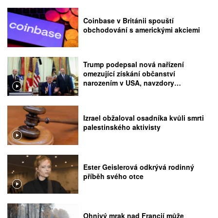
Coinbase v Británii spouští
obchodování s americkými akciemi
Trump podepsal nová nařízení
omezující získání občanství
narozením v USA, navzdory
rozhodnutí Nejvyššího soudu
Izrael obžaloval osadníka kvůli smrti
palestinského aktivisty
Ester Geislerová odkrývá rodinný
příběh svého otce
Ohnivý mrak nad Francií může