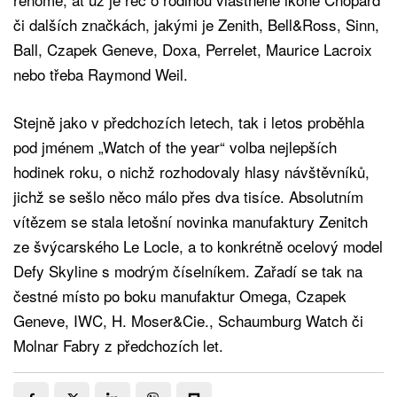
či dalších značkách, jakými je Zenith, Bell&Ross, Sinn,
Ball, Czapek Geneve, Doxa, Perrelet, Maurice Lacroix
nebo třeba Raymond Weil.
Stejně jako v předchozích letech, tak i letos proběhla
pod jménem „Watch of the year“ volba nejlepších
hodinek roku, o nichž rozhodovaly hlasy návštěvníků,
jichž se sešlo něco málo přes dva tisíce. Absolutním
vítězem se stala letošní novinka manufaktury Zenitch
ze švýcarského Le Locle, a to konkrétně ocelový model
Defy Skyline s modrým číselníkem. Zařadí se tak na
čestné místo po boku manufaktur Omega, Czapek
Geneve, IWC, H. Moser&Cie., Schaumburg Watch či
Molnar Fabry z předchozích let.