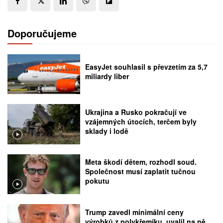
Doporučujeme
EasyJet souhlasil s převzetím za 5,7
miliardy liber
Ukrajina a Rusko pokračují ve
vzájemných útocích, terčem byly
sklady i lodě
Meta škodí dětem, rozhodl soud.
Společnost musí zaplatit tučnou
pokutu
Trump zavedl minimální ceny
výrobků z polykřemíku, uvalil na ně