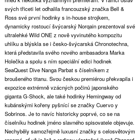
svých třiceti let odhalila francouzský značka Bell &
Ross své první hodinky s in-house strojkem,
dynamicky rostoucí švýcarský Norqain prezentoval své
ultralehké Wild ONE z nově vyvinutého kompozitu
uhlíku a blýskla se i česko-švýcarská Chronotechna,
která představila svého nového ambasadora Marka
Holečka a spolu s ním speciální edici hodinek
SeaQuest Dive Nanga Parbat s číselníkem z
broušeného titanu. Svou českou premiérou překvapila i
expozice extrémně vzácných počinů japonského
giganta G-Shock, ale také hodinky Hemingway od
kubánskými kořeny pyšnící se značky Cuervo y
Sobrinos. Je to navíc historicky poprvé, co se na
číselníku hodinek jméno slavného spisovatele objevuje.
Nechyběly samozřejmě luxusní značky s celosvětovým
renomé, ať už je řeč o rodinou vlastněné ikoně Chopard