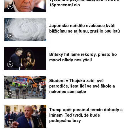
15procentní clo
Japonsko nařídilo evakuace kvůli
blížícímu se tajfunu, zrušilo 500 letů
Britský hit láme rekordy, přesto ho
mnozí nikdy neslyšeli
Student v Thajsku zabil své
prarodiče, šest lidí ve své škole a
nakonec sám sebe
Trump opět posunul termín dohody s
Íránem. Teď tvrdí, že bude
podepsána brzy