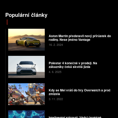
Populární články
Aston Martin představil nový přírůstek do
rodiny. Nese jméno Vantage
16. 2. 2024
Polestar 4 konečně v prodeji. Na
zákazníky čeká skvělá jízda
4. 6. 2025
Kdy se Mei vrátí do hry Overwatch a proč
zmizela
3. 11. 2022
Inteligentní stárnutí: Vědci úspěšně