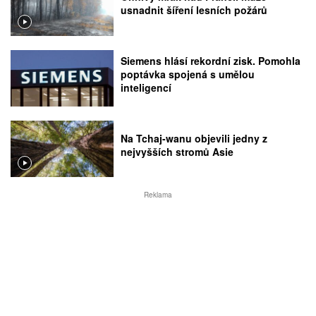
usnadnit šíření lesních požárů
Siemens hlásí rekordní zisk. Pomohla
poptávka spojená s umělou
inteligencí
Na Tchaj-wanu objevili jedny z
nejvyšších stromů Asie
Reklama