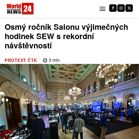
Osmý ročník Salonu výjimečných
hodinek SEW s rekordní
návštěvností
3
min.
PROTEXT ČTK