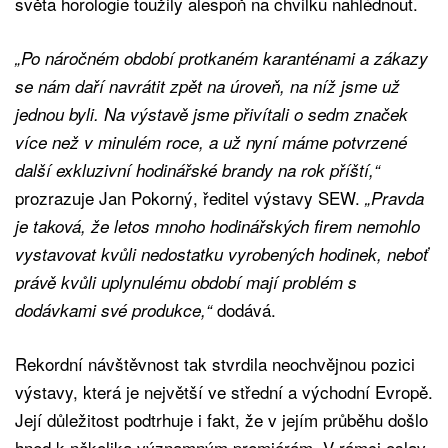
světa horologie toužily alespoň na chvilku nahlédnout.
„Po náročném období protkaném karanténami a zákazy
se nám daří navrátit zpět na úroveň, na níž jsme už
jednou byli. Na výstavě jsme přivítali o sedm značek
více než v minulém roce, a už nyní máme potvrzené
další exkluzivní hodinářské brandy na rok příští,“
prozrazuje Jan Pokorný, ředitel výstavy SEW.
„Pravda
je taková, že letos mnoho hodinářských firem nemohlo
vystavovat kvůli nedostatku vyrobených hodinek, neboť
právě kvůli uplynulému období mají problém s
dodává.
dodávkami své produkce,“
Rekordní návštěvnost tak stvrdila neochvějnou pozici
výstavy, která je největší ve střední a východní Evropě.
Její důležitost podtrhuje i fakt, že v jejím průběhu došlo
hned k několika významným premiérám. V rámci oslav