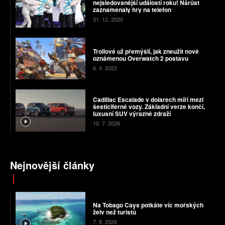
nejsledovanější událostí roku! Nárůst
zaznamenaly hry na telefon
31. 12. 2020
Trollové už přemýšlí, jak zneužít nově
oznámenou Overwatch 2 postavu
6. 4. 2023
Cadillac Escalade v dolarech míří mezi
šesticiferné vozy. Základní verze končí,
luxusní SUV výrazně zdraží
10. 7. 2026
Nejnovější články
Na Tobago Cays potkáte víc mořských
želv než turistů
7. 8. 2026