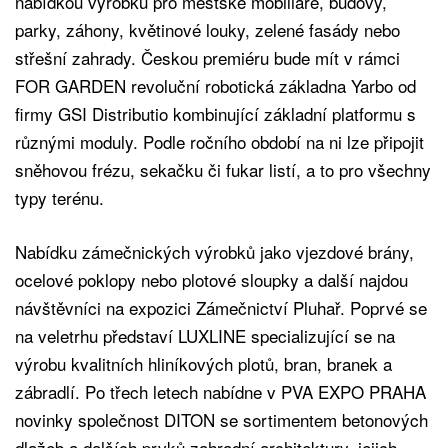
nabídkou výrobků pro městské mobiliáře, budovy,
parky, záhony, květinové louky, zelené fasády nebo
střešní zahrady. Českou premiéru bude mít v rámci
FOR GARDEN revoluční robotická základna Yarbo od
firmy GSI Distributio kombinující základní platformu s
různými moduly. Podle ročního období na ni lze připojit
sněhovou frézu, sekačku či fukar listí, a to pro všechny
typy terénu.
Nabídku zámečnických výrobků jako vjezdové brány,
ocelové poklopy nebo plotové sloupky a další najdou
návštěvníci na expozici Zámečnictví Pluhař. Poprvé se
na veletrhu představí LUXLINE specializující se na
výrobu kvalitních hliníkových plotů, bran, branek a
zábradlí. Po třech letech nabídne v PVA EXPO PRAHA
novinky společnost DITON se sortimentem betonových
dlažeb a dalších prvků zahradní architektury, jejich