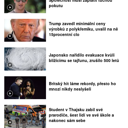
Společnost musí zaplatit tučnou
pokutu
Trump zavedl minimální ceny
výrobků z polykřemíku, uvalil na ně
15procentní clo
Japonsko nařídilo evakuace kvůli
blížícímu se tajfunu, zrušilo 500 letů
Britský hit láme rekordy, přesto ho
mnozí nikdy neslyšeli
Student v Thajsku zabil své
prarodiče, šest lidí ve své škole a
nakonec sám sebe