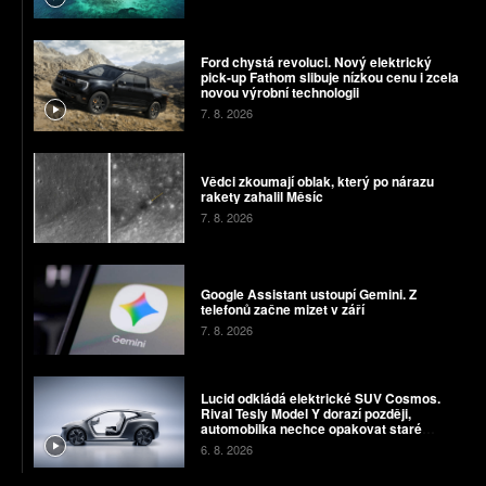
Ford chystá revoluci. Nový elektrický
pick-up Fathom slibuje nízkou cenu i zcela
novou výrobní technologii
7. 8. 2026
Vědci zkoumají oblak, který po nárazu
rakety zahalil Měsíc
7. 8. 2026
Google Assistant ustoupí Gemini. Z
telefonů začne mizet v září
7. 8. 2026
Lucid odkládá elektrické SUV Cosmos.
Rival Tesly Model Y dorazí později,
automobilka nechce opakovat staré
chyby
6. 8. 2026