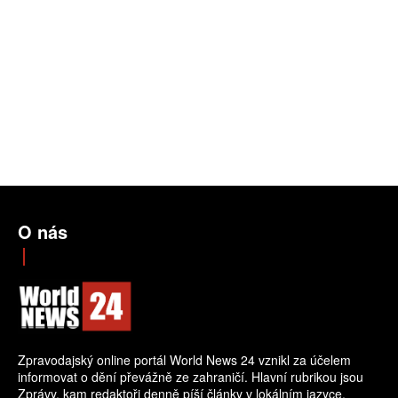
O nás
Zpravodajský online portál World News 24 vznikl za účelem
informovat o dění převážně ze zahraničí. Hlavní rubrikou jsou
Zprávy, kam redaktoři denně píší články v lokálním jazyce.