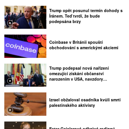
Trump opět posunul termín dohody s
Íránem. Teď tvrdí, že bude
podepsána brzy
Coinbase v Británii spouští
obchodování s americkými akciemi
Trump podepsal nová nařízení
omezující získání občanství
narozením v USA, navzdory
rozhodnutí Nejvyššího soudu
Izrael obžaloval osadníka kvůli smrti
palestinského aktivisty
Ester Geislerová odkrývá rodinný