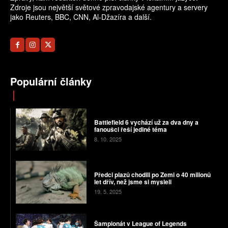
Zdroje jsou největší světové zpravodajské agentury a servery
jako Reuters, BBC, CNN, Al-Džazíra a další.
Populární články
Battlefield 6 vychází už za dva dny a
fanoušci řeší jediné téma
8. 10. 2025
Předci plazů chodili po Zemi o 40 milionů
let dřív, než jsme si mysleli
19. 5. 2025
Šampionát v League of Legends