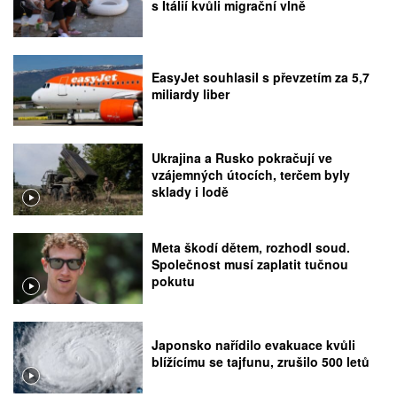
s Itálií kvůli migrační vlně
EasyJet souhlasil s převzetím za 5,7
miliardy liber
Ukrajina a Rusko pokračují ve
vzájemných útocích, terčem byly
sklady i lodě
Meta škodí dětem, rozhodl soud.
Společnost musí zaplatit tučnou
pokutu
Japonsko nařídilo evakuace kvůli
blížícímu se tajfunu, zrušilo 500 letů