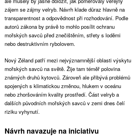
ale musely by jasně doložit, jak poměřovaly veřejný
zájem se zájmy velryb. Návrh klade důraz hlavně na
transparentnost a odpovědnost při rozhodování. Podle
autorů zákona by právě to mohlo posílit ochranu
mořských savců před znečištěním, střety s loděmi
nebo destruktivním rybolovem.
Nový Zéland patří mezi nejvýznamnější oblasti výskytu
mořských savců na světě. Žije tam téměř polovina
známých druhů kytovců. Zároveň ale přibývá problémů
spojených s klimatickou změnou, hlukem v oceánu
nebo zhoršováním kvality prostředí. Část velryb a
dalších původních mořských savců v zemi dnes čelí
riziku vyhynutí.
Návrh navazuje na iniciativu