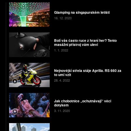
Glamping na singapurském letišti
16. 12. 2020
Bolí vás často ruce z hraní her? Tento
masážní přístroj vám uleví
1. 1. 2022
Nejnovější střela stáje Aprilia. RS 660 za
to umí vzít
28. 4. 2022
Jak chobotnice „ochutnávají“ věci
dotykem
3. 11. 2020