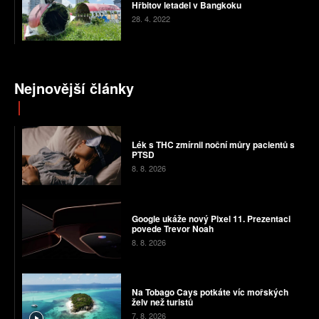
Hřbitov letadel v Bangkoku
28. 4. 2022
Nejnovější články
Lék s THC zmírnil noční můry pacientů s
PTSD
8. 8. 2026
Google ukáže nový Pixel 11. Prezentaci
povede Trevor Noah
8. 8. 2026
Na Tobago Cays potkáte víc mořských
želv než turistů
7. 8. 2026