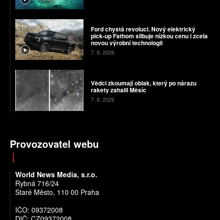
Ford chystá revoluci. Nový elektrický
pick-up Fathom slibuje nízkou cenu i zcela
novou výrobní technologii
7. 8. 2026
Vědci zkoumají oblak, který po nárazu
rakety zahalil Měsíc
7. 8. 2026
Provozovatel webu
World News Media, s.r.o.
Rybná 716/24
Staré Město, 110 00 Praha
IČO: 09372008
DIČ: CZ09372008