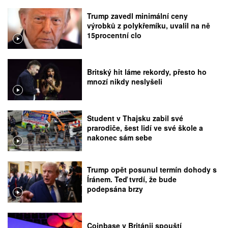
Trump zavedl minimální ceny
výrobků z polykřemíku, uvalil na ně
15procentní clo
Britský hit láme rekordy, přesto ho
mnozí nikdy neslyšeli
Student v Thajsku zabil své
prarodiče, šest lidí ve své škole a
nakonec sám sebe
Trump opět posunul termín dohody s
Íránem. Teď tvrdí, že bude
podepsána brzy
Coinbase v Británii spouští