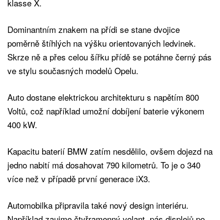
klasse X.
Dominantním znakem na přídi se stane dvojice
poměrně štíhlých na výšku orientovaných ledvinek.
Skrze ně a přes celou šířku přídě se potáhne černý pás
ve stylu současných modelů Opelu.
Auto dostane elektrickou architekturu s napětím 800
Voltů, což například umožní dobíjení baterie výkonem
400 kW.
Kapacitu baterií BMW zatím nesdělilo, ovšem dojezd na
jedno nabití má dosahovat 790 kilometrů. To je o 340
více než v případě první generace iX3.
Automobilka připravila také nový design interiéru.
Například zaujme čtyřramenný volant, pás displejů po