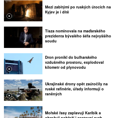
Mezi zabitými po ruských útocích na
Kyjev je i dítě
Tisza nominovala na maďarského
prezidenta bývalého šéfa nejvyššího
soudu
Dron pronikl do bulharského
vzdušného prostoru, explodoval
kilometr od plynovodu
Ukrajinské drony opět zaútočily na
ruské rafinérie, úřady informují o
raněných
Mořské řasy zaplavují Karibik a
ohrožují pobřeží i cestovní ruch