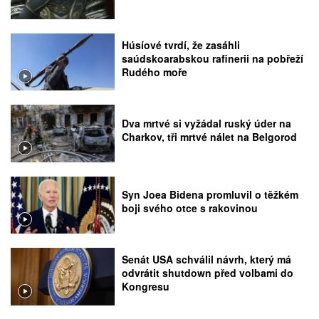
Húsíové tvrdí, že zasáhli
saúdskoarabskou rafinerii na pobřeží
Rudého moře
Dva mrtvé si vyžádal ruský úder na
Charkov, tři mrtvé nálet na Belgorod
Syn Joea Bidena promluvil o těžkém
boji svého otce s rakovinou
Senát USA schválil návrh, který má
odvrátit shutdown před volbami do
Kongresu