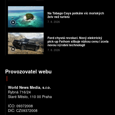
Na Tobago Cays potkáte víc mořských
želv než turistů
7. 8. 2026
Ford chystá revoluci. Nový elektrický
pick-up Fathom slibuje nízkou cenu i zcela
novou výrobní technologii
7. 8. 2026
Provozovatel webu
World News Media, s.r.o.
Rybná 716/24
Staré Město, 110 00 Praha
IČO: 09372008
DIČ: CZ09372008