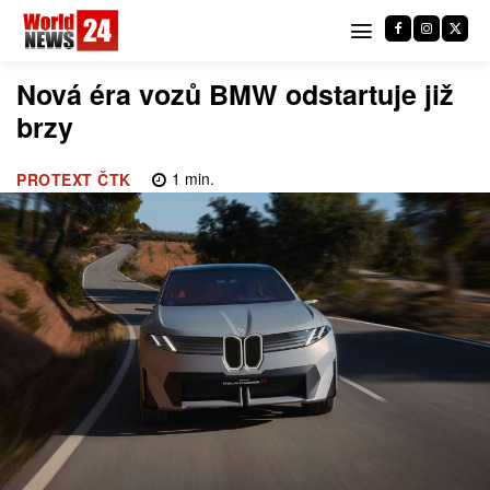
Nová éra vozů BMW odstartuje již
brzy
1
min.
PROTEXT ČTK