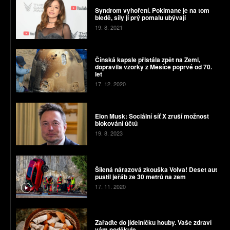
Syndrom vyhoření. Pokimane je na tom
bledě, síly jí prý pomalu ubývají
19. 8. 2021
Čínská kapsle přistála zpět na Zemi,
dopravila vzorky z Měsíce poprvé od 70.
let
17. 12. 2020
Elon Musk: Sociální síť X zruší možnost
blokování účtů
19. 8. 2023
Šílená nárazová zkouška Volva! Deset aut
pustil jeřáb ze 30 metrů na zem
17. 11. 2020
Zařaďte do jídelníčku houby. Vaše zdraví
vám poděkuje