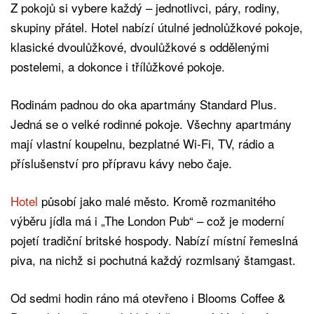
Z pokojů si vybere každý –⁠⁠⁠⁠⁠⁠ jednotlivci, páry, rodiny,
skupiny přátel. Hotel nabízí útulné jednolůžkové pokoje,
klasické dvoulůžkové, dvoulůžkové s oddělenými
postelemi, a dokonce i třílůžkové pokoje.
Rodinám padnou do oka apartmány Standard Plus.
Jedná se o velké rodinné pokoje. Všechny apartmány
mají vlastní koupelnu, bezplatné Wi-Fi, TV, rádio a
příslušenství pro přípravu kávy nebo čaje.
Hotel
působí jako malé město. Kromě rozmanitého
výběru jídla má i „The London Pub“ –⁠⁠⁠⁠⁠⁠ což je moderní
pojetí tradiční britské hospody. Nabízí místní řemeslná
piva, na nichž si pochutná každý rozmlsaný štamgast.
Od sedmi hodin ráno má otevřeno i Blooms Coffee &