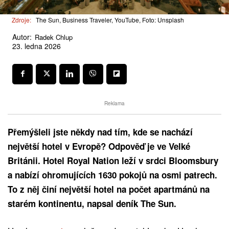
Zdroje:
The Sun, Business Traveler, YouTube, Foto: Unsplash
Autor:
Radek Chlup
23. ledna 2026
Reklama
Přemýšleli jste někdy nad tím, kde se nachází
největší hotel v Evropě? Odpověď je ve Velké
Británii. Hotel Royal Nation leží v srdci Bloomsbury
a nabízí ohromujících 1630 pokojů na osmi patrech.
To z něj činí největší hotel na počet apartmánů na
starém kontinentu, napsal deník The Sun.