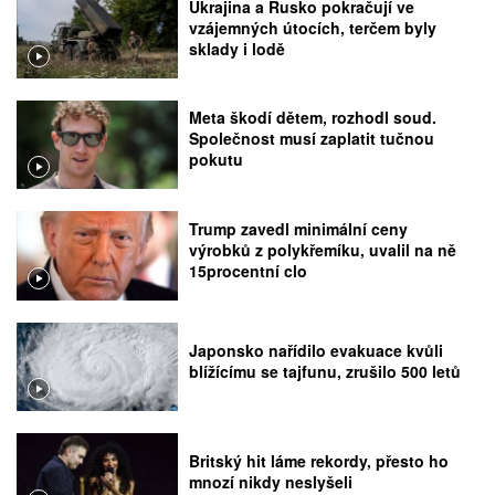
Ukrajina a Rusko pokračují ve
vzájemných útocích, terčem byly
sklady i lodě
Meta škodí dětem, rozhodl soud.
Společnost musí zaplatit tučnou
pokutu
Trump zavedl minimální ceny
výrobků z polykřemíku, uvalil na ně
15procentní clo
Japonsko nařídilo evakuace kvůli
blížícímu se tajfunu, zrušilo 500 letů
Britský hit láme rekordy, přesto ho
mnozí nikdy neslyšeli