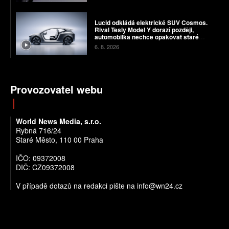
Lucid odkládá elektrické SUV Cosmos.
Rival Tesly Model Y dorazí později,
automobilka nechce opakovat staré
chyby
6. 8. 2026
Provozovatel webu
World News Media, s.r.o.
Rybná 716/24
Staré Město, 110 00 Praha
IČO: 09372008
DIČ: CZ09372008
V případě dotazů na redakci pište na info@wn24.cz