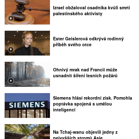
Izrael obžaloval osadníka kvůli smrti
palestinského aktivisty
Ester Geislerová odkrývá rodinný
příběh svého otce
Ohnivý mrak nad Francií může
usnadnit šíření lesních požárů
Siemens hlásí rekordní zisk. Pomohla
poptávka spojená s umělou
inteligencí
Na Tchaj-wanu objevili jedny z
nejvyšších stromů Asie