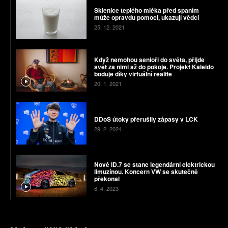
Sklenice teplého mléka před spaním
může opravdu pomoci, ukazují vědci
25. 12. 2021
Když nemohou senioři do světa, přijde
svět za nimi až do pokoje. Projekt Kaleido
boduje díky virtuální realitě
20. 1. 2021
DDoS útoky přerušily zápasy v LCK
29. 2. 2024
Nové ID.7 se stane legendární elektrickou
limuzínou. Koncern VW se skutečně
překonal
6. 4. 2023