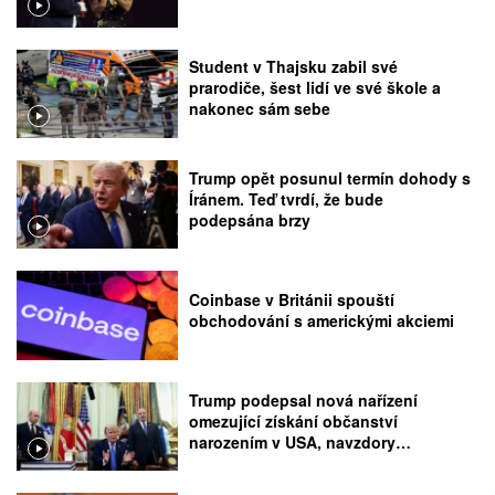
Student v Thajsku zabil své
prarodiče, šest lidí ve své škole a
nakonec sám sebe
Trump opět posunul termín dohody s
Íránem. Teď tvrdí, že bude
podepsána brzy
Coinbase v Británii spouští
obchodování s americkými akciemi
Trump podepsal nová nařízení
omezující získání občanství
narozením v USA, navzdory
rozhodnutí Nejvyššího soudu