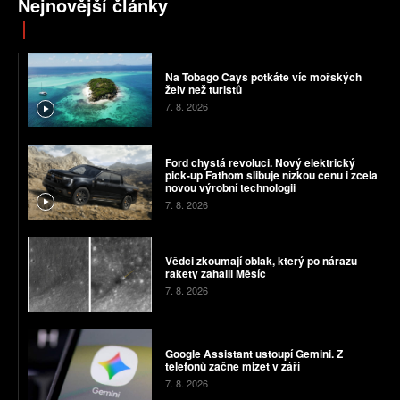
Nejnovější články
Na Tobago Cays potkáte víc mořských
želv než turistů
7. 8. 2026
Ford chystá revoluci. Nový elektrický
pick-up Fathom slibuje nízkou cenu i zcela
novou výrobní technologii
7. 8. 2026
Vědci zkoumají oblak, který po nárazu
rakety zahalil Měsíc
7. 8. 2026
Google Assistant ustoupí Gemini. Z
telefonů začne mizet v září
7. 8. 2026