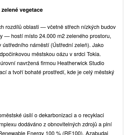
i zelené vegetace
ch rozdílů oblasti — včetně střech nízkých budov
ovy — hostí místo 24.000 m2 zeleného prostoru,
y ústředního náměstí (Ústřední zeleň). Jako
 odpočinkovou městskou oázu v srdci Tokia.
 úrovní navržená firmou Heatherwick Studio
cí a tvoří bohaté prostředí, kde je celý městský
městské úsilí o dekarbonizaci a o recyklaci
omplexu dodáváno z obnovitelných zdrojů a plní
 Renewable Energy 100 % (RE100). Azabudai