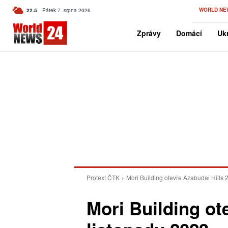
C
WORLD NE
22.5
Pátek 7. srpna 2026
Czech
Zprávy
Domácí
Ukr
Protext ČTK
Mori Building otevře Azabudai Hills 
Mori Building ot