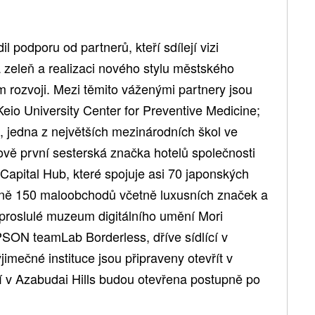
l podporu od partnerů, kteří sdílejí vizi
 zeleň a realizaci nového stylu městského
 rozvoji. Mezi těmito váženými partnery jsou
Keio University Center for Preventive Medicine;
u, jedna z největších mezinárodních škol ve
ově první sesterská značka hotelů společnosti
Capital Hub, které spojuje asi 70 japonských
ližně 150 maloobchodů včetně luxusních značek a
a proslulé muzeum digitálního umění Mori
PSON teamLab Borderless, dříve sídlící v
jimečné instituce jsou připraveny otevřít v
ní v Azabudai Hills budou otevřena postupně po