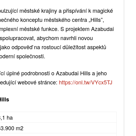
pulzující městské krajiny a přispívání k magické
inečného konceptu městského centra „Hills”,
omplexní městské funkce. S projektem Azabudai
 spolupracovat, abychom navrhli novou
jako odpověď na rostoucí důležitost aspektů
oderní společnosti.
ící úplné podrobnosti o Azabudai Hills a jeho
sledující webové stránce:
https://onl.tw/VYcx5TJ
ills
8,1 ha
 63.900 m2