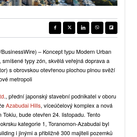
/BusinessWire) – Koncept typu Modern Urban
, smíšené typy zón, skvělá veřejná doprava a
tor) s obrovskou otevřenou plochou plnou svěží
ové metropoli
td
., přední japonský stavební podnikatel v oboru
 že
Azabudai Hills
, víceúčelový komplex a nová
m Tokiu, bude otevřen 24. listopadu. Tento
 okrsku kategorie 1, Toranomon-Azabudai byl
lding i jinými a přibližně 300 majiteli pozemků