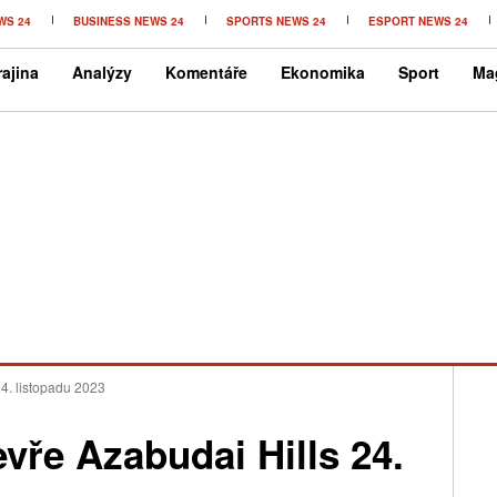
WS 24
BUSINESS NEWS 24
SPORTS NEWS 24
ESPORT NEWS 24
ajina
Analýzy
Komentáře
Ekonomika
Sport
Ma
24. listopadu 2023
evře Azabudai Hills 24.