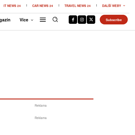
IT NEWS 24
CAR NEWS 24
TRAVEL NEWS 24
DALŠÍ WEBY
gazín
Více
Subscribe
Reklama
Reklama