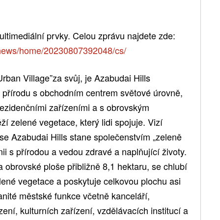
ltimediální prvky. Celou zprávu najdete zde:
/news/home/20230807392048/cs/
ban Village”za svůj, je Azabudai Hills
přírodu s obchodním centrem světové úrovně,
rezidenčními zařízeními a s obrovským
 zelené vegetace, který lidi spojuje. Vizí
e se Azabudai Hills stane společenstvím „zeleně
nii s přírodou a vedou zdravé a naplňující životy.
a obrovské ploše přibližně 8,1 hektaru, se chlubí
ené vegetace a poskytuje celkovou plochu asi
nité městské funkce včetně kanceláří,
ní, kulturních zařízení, vzdělávacích institucí a