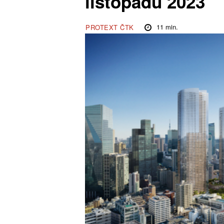
listopadu 2023
11
min.
PROTEXT ČTK