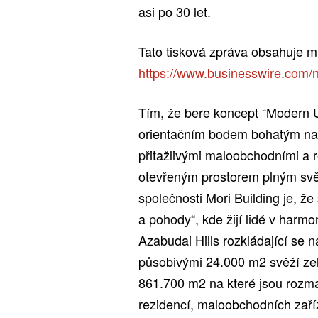
asi po 30 let.
Tato tisková zpráva obsahuje mu
https://www.businesswire.com
Tím, že bere koncept “Modern Ur
orientačním bodem bohatým na 
přitažlivými maloobchodními a 
otevřeným prostorem plným svěží
společnosti Mori Building je, ž
a pohody“, kde žijí lidé v harmo
Azabudai Hills rozkládající se n
působivými 24.000 m2 svěží zel
861.700 m2 na které jsou rozma
rezidencí, maloobchodních zaříze