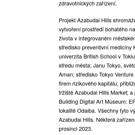
zdravotnických zařízení.
Projekt Azabudai Hills shromáždi
vytvoření prostředí bohatého na
života v integrovaném městském
středisko preventivní medicíny 
univerzita British School v Toki
středu města; Janu Tokyo, svět
Aman; středisko Tokyo Venture 
firem rizikového kapitálu; přib
tržiště Azabudai Hills Market; 
Building Digital Art Museum: E
lokalitě Odaiba. Všechny tyto vý
Azabudai Hills. Některá zaříze
prosinci 2023.