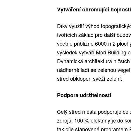
Vytváření ohromující hojnost
Díky využití výhod topografický
tvořících základ pro další bud
včetně přibližně 6000 m2 ploch
výsledek vytváří Mori Building
Dynamická architektura nižších
nádherně ladí se zelenou vegeta
střed obklopen svěží zelení.
Podpora udržitelnosti
Celý střed města podporuje celo
zdrojů. 100 % elektřiny je do k
tak cíle stanovené programem