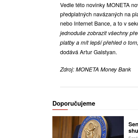
Vedle této novinky MONETA nov
předplatných navázaných na plat
nebo Internet Bance, a to v sek
jednoduše zobrazit všechny pře
platby a mít lepší přehled o tom,
dodává Artur Galstyan.
Zdroj: MONETA Money Bank
Doporučujeme
Sen
shu
Senát