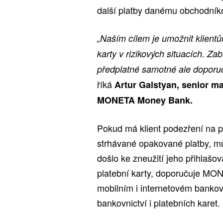
další platby danému obchodníko
„Naším cílem je umožnit klientů
karty v rizikových situacích. Za
předplatné samotné ale doporuč
říká
Artur Galstyan, senior m
MONETA Money Bank.
Pokud má klient podezření na
strhávané opakované platby, můž
došlo ke zneužití jeho přihlašo
platební karty, doporučuje MON
mobilním i internetovém bankovn
bankovnictví i platebních karet.