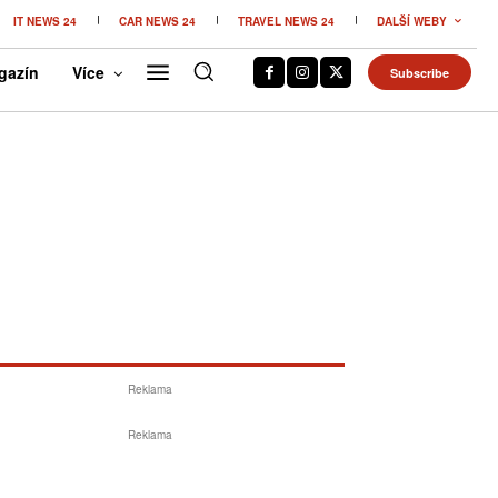
IT NEWS 24
CAR NEWS 24
TRAVEL NEWS 24
DALŠÍ WEBY
gazín
Více
Subscribe
Reklama
Reklama