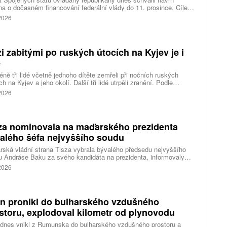
a o dočasném financování federální vlády do 11. prosince. Cílem
ení je předejít před listopadovými volbami do Kongresu
 2026
vanému shutdownu, tedy omezení chodu vlády v důsledku
váleného financování. Píše o tom agentura Reuters.
i zabitými po ruských útocích na Kyjev je i
ě
ně tři lidé včetně jednoho dítěte zemřeli při nočních ruských
ch na Kyjev a jeho okolí. Další tři lidé utrpěli zranění. Podle
inských úřadů Rusové použili mimo jiné balistické rakety.
 2026
za nominovala na maďarského prezidenta
alého šéfa nejvyššího soudu
ská vládní strana Tisza vybrala bývalého předsedu nejvyššího
 Andráse Baku za svého kandidáta na prezidenta, informovaly
vé agentury. Očekává se, že András Baka bude v úterý zvolen v
 2026
mentu novou hlavou státu.
n pronikl do bulharského vzdušného
storu, explodoval kilometr od plynovodu
 dnes vnikl z Rumunska do bulharského vzdušného prostoru a