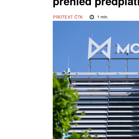
přehled předplat
1
min.
PROTEXT ČTK