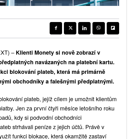
EXT) –
Klienti Monety si nově zobrazí v
předplatných navázaných na platební kartu.
kci blokování plateb, která má primárně
nými obchodníky a falešnými předplatnými.
okování plateb, jejíž cílem je umožnit klientům
latby. Jen za první čtyři měsíce letošního roku
řípadů, kdy si podvodní obchodníci
teb strhávali peníze z jejich účtů. Právě v
yužít funkci blokace, která okamžitě zastaví