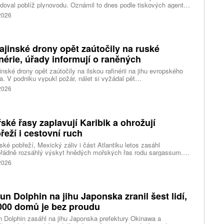
doval poblíž plynovodu. Oznámil to dnes podle tiskových agentur
rský premiér Rumen Radev. Dron podle něj nesl velké množství
 2026
nin, píše agentura DPA.
ajinské drony opět zaútočily na ruské
inérie, úřady informují o raněných
inské drony opět zaútočily na ilskou rafinérii na jihu evropského
. V podniku vypukl požár, nálet si vyžádal pět
ých, informoval krizový štáb Krasnodarského kraje. Další dva lidi
 2026
l dron v Zadonsku na Donu, oznámil gubernátor Lipecké oblasti
Artamonov. Ruské úřady informovaly o zničení stovek
inských dronů během uplynulé noci. Ukrajinské drony podle Kyjeva
ly rafinérie v Ilsku a v Syzrani.
ské řasy zaplavují Karibik a ohrožují
řeží i cestovní ruch
ské pobřeží, Mexický záliv i část Atlantiku letos zasáhl
řádně rozsáhlý výskyt hnědých mořských řas rodu sargassum.
ážích se hromadí miliony tun biomasy, která po vyplavení rychle
 2026
vá, zhoršuje kvalitu vody, omezuje život mořských organismů a
eň působí značné problémy turistickým oblastem závislým na
ěvnících.
fun Dolphin na jihu Japonska zranil šest lidí,
000 domů je bez proudu
n Dolphin zasáhl na jihu Japonska prefektury Okinawa a