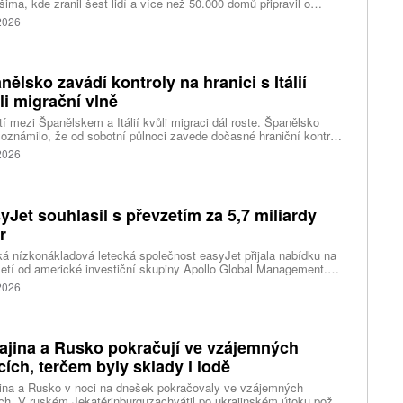
ima, kde zranil šest lidí a více než 50.000 domů připravil o
ky elektřiny. Na příchod tajfunu se kvůli riziku záplav a sesuvů
 2026
v důsledku předpovídaných prudkých srážek připravují také na
dním pobřeží Číny, kde úřady uzavřely školy a turisty
dávaná místa, uvedly tiskové agentury.
nělsko zavádí kontroly na hranici s Itálií
li migrační vlně
í mezi Španělskem a Itálií kvůli migraci dál roste. Španělsko
oznámilo, že od sobotní půlnoci zavede dočasné hraniční kontroly
estující z Itálie. Opatření má platit do 7. září a je přímou reakcí na
 2026
dnutí Říma obnovit kontroly u osob přijíždějících ze Španělska po
né migrační krizi v severoafrické Ceutě.
yJet souhlasil s převzetím za 5,7 miliardy
r
ká nízkonákladová letecká společnost easyJet přijala nabídku na
etí od americké investiční skupiny Apollo Global Management.
akce oceňuje aerolinku na 5,7 miliardy liber, tedy přibližně 162
 2026
rd korun.
ajina a Rusko pokračují ve vzájemných
cích, terčem byly sklady i lodě
ina a Rusko v noci na dnešek pokračovaly ve vzájemných
ch. V ruském Jekatěrinburguzachvátil po ukrajinském útoku požár