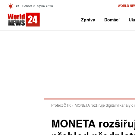
C
WORLD NE
23
Sobota 8. srpna 2026
Czech
Zprávy
Domácí
Ukr
Protext ČTK
MONETA rozšiřuje digitální kanály o 
MONETA rozšiřuje