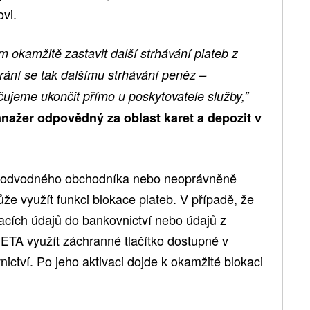
vi.
m okamžitě zastavit další strhávání plateb z
brání se tak dalšímu strhávání peněz –
ujeme ukončit přímo u poskytovatele služby,”
anažer odpovědný za oblast karet a depozit v
 podvodného obchodníka nebo neoprávněně
e využít funkci blokace plateb. V případě, že
vacích údajů do bankovnictví nebo údajů z
ETA využít záchranné tlačítko dostupné v
ictví. Po jeho aktivaci dojde k okamžité blokaci