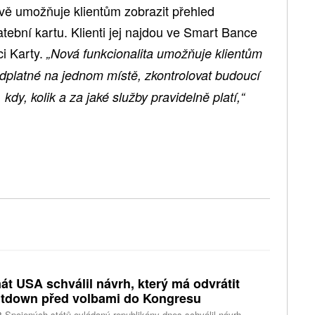
ě umožňuje klientům zobrazit přehled
ební kartu. Klienti jej najdou ve Smart Bance
ci Karty.
„Nová funkcionalita umožňuje klientům
dplatné na jednom místě, zkontrolovat budoucí
 kdy, kolik a za jaké služby pravidelně platí,“
át USA schválil návrh, který má odvrátit
tdown před volbami do Kongresu
 Spojených států ovládaný republikány dnes schválil návrh