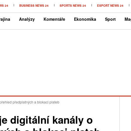
WS 24
BUSINESS NEWS 24
SPORTS NEWS 24
ESPORT NEWS 24
ajina
Analýzy
Komentáře
Ekonomika
Sport
Ma
přehled předplatných a blokaci plateb
 digitální kanály o