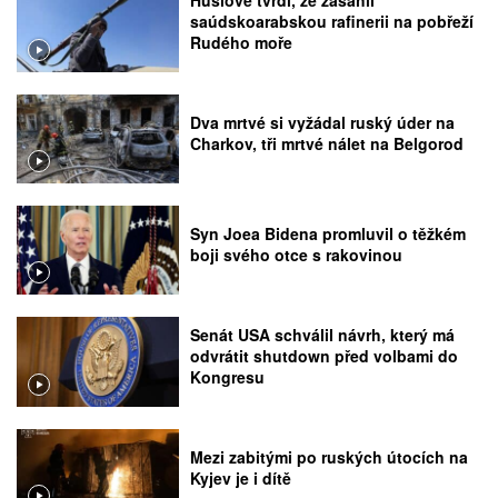
saúdskoarabskou rafinerii na pobřeží
Rudého moře
Dva mrtvé si vyžádal ruský úder na
Charkov, tři mrtvé nálet na Belgorod
Syn Joea Bidena promluvil o těžkém
boji svého otce s rakovinou
Senát USA schválil návrh, který má
odvrátit shutdown před volbami do
Kongresu
Mezi zabitými po ruských útocích na
Kyjev je i dítě