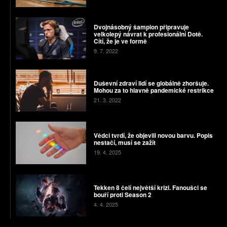
Dvojnásobný šampion připravuje
velkolepý návrat k profesionální Dotě.
Cítí, že je ve formě
9. 7. 2022
Duševní zdraví lidí se globálně zhoršuje.
Mohou za to hlavně pandemické restrikce
21. 3. 2022
Vědci tvrdí, že objevili novou barvu. Popis
nestačí, musí se zažít
19. 4. 2025
Tekken 8 čelí největší krizi. Fanoušci se
bouří proti Season 2
4. 4. 2025