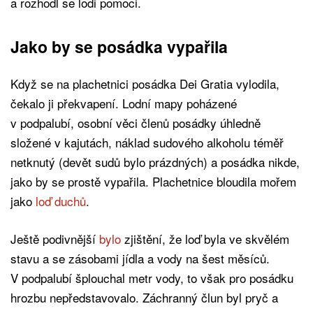
a rozhodl se lodi pomoci.
Jako by se posádka vypařila
Když se na plachetnici posádka Dei Gratia vylodila,
čekalo ji překvapení. Lodní mapy poházené
v podpalubí, osobní věci členů posádky úhledně
složené v kajutách, náklad sudového alkoholu téměř
netknutý (devět sudů bylo prázdných) a posádka nikde,
jako by se prostě vypařila. Plachetnice bloudila mořem
jako
loď duchů
.
Ještě podivnější
bylo
zjištění, že loď byla ve skvělém
stavu a se zásobami jídla a vody na šest měsíců.
V podpalubí šplouchal metr vody, to však pro posádku
hrozbu nepředstavovalo. Záchranný člun byl pryč a