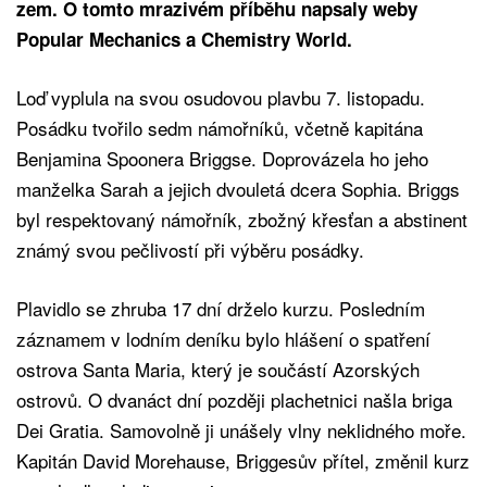
zem. O tomto mrazivém příběhu napsaly weby
Popular Mechanics a Chemistry World.
Loď vyplula na svou osudovou plavbu 7. listopadu.
Posádku tvořilo sedm námořníků, včetně kapitána
Benjamina Spoonera Briggse. Doprovázela ho jeho
manželka Sarah a jejich dvouletá dcera Sophia. Briggs
byl respektovaný námořník, zbožný křesťan a abstinent
známý svou pečlivostí při výběru posádky.
Plavidlo se zhruba 17 dní drželo kurzu. Posledním
záznamem v lodním deníku bylo hlášení o spatření
ostrova Santa Maria, který je součástí Azorských
ostrovů. O dvanáct dní později plachetnici našla briga
Dei Gratia. Samovolně ji unášely vlny neklidného moře.
Kapitán David Morehause, Briggesův přítel, změnil kurz