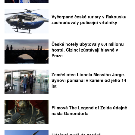
Vyčerpané české turisty v Rakousku
zachraňovaly policejní vrtulníky
České hotely ubytovaly 6,4 milionu
hostů. Cizinci zůstávají hlavně v
Praze
Zemřel otec Lionela Messiho Jorge.
Synovi pomáhal v kariéře od jeho 14
let
Filmová The Legend of Zelda údajně
našla Ganondorfa
Húsíové tvrdí, že zasáhli