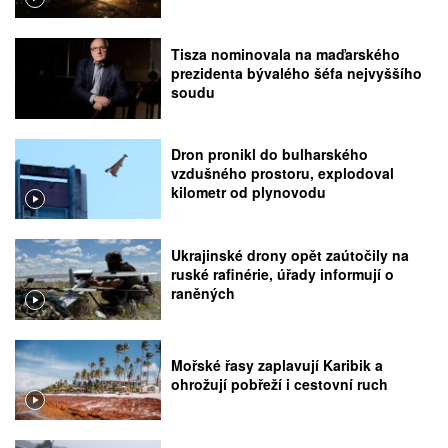
Tisza nominovala na maďarského
prezidenta bývalého šéfa nejvyššího
soudu
Dron pronikl do bulharského
vzdušného prostoru, explodoval
kilometr od plynovodu
Ukrajinské drony opět zaútočily na
ruské rafinérie, úřady informují o
raněných
Mořské řasy zaplavují Karibik a
ohrožují pobřeží i cestovní ruch