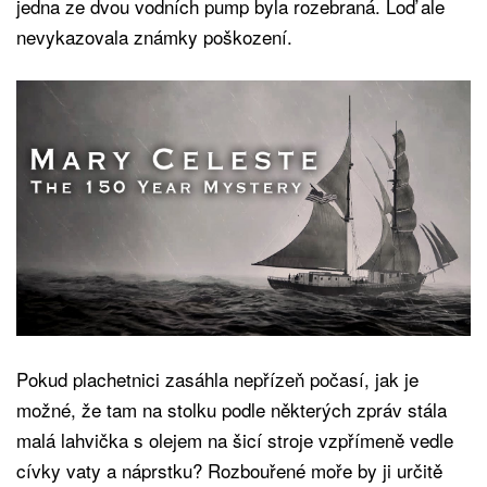
jedna ze dvou vodních pump byla rozebraná. Loď ale
nevykazovala známky poškození.
Pokud plachetnici zasáhla nepřízeň počasí, jak je
možné, že tam na stolku podle některých zpráv stála
malá lahvička s olejem na šicí stroje vzpřímeně vedle
cívky vaty a náprstku? Rozbouřené moře by ji určitě