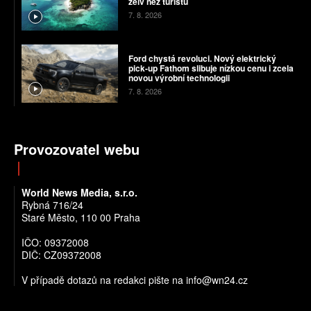
želv než turistů
7. 8. 2026
Ford chystá revoluci. Nový elektrický
pick-up Fathom slibuje nízkou cenu i zcela
novou výrobní technologii
7. 8. 2026
Provozovatel webu
World News Media, s.r.o.
Rybná 716/24
Staré Město, 110 00 Praha
IČO: 09372008
DIČ: CZ09372008
V případě dotazů na redakci pište na info@wn24.cz