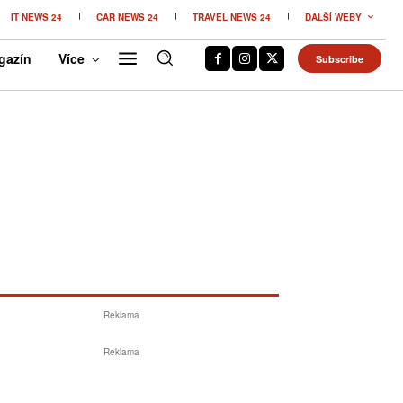
IT NEWS 24
CAR NEWS 24
TRAVEL NEWS 24
DALŠÍ WEBY
gazín
Více
Subscribe
Reklama
Reklama