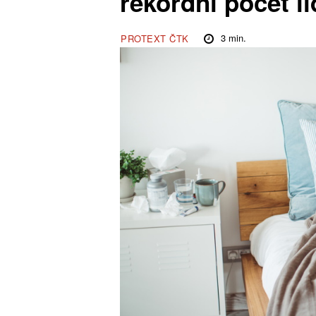
rekordní počet li
3
min.
PROTEXT ČTK