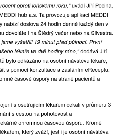
uvádí Jiří Pecina,
rocent oproti loňskému roku,“
i MEDDI hub a.s. Ta provozuje aplikaci MEDDI
by nabízí doslova 24 hodin denně každý den v
u dovoláte i na Štědrý večer nebo na Silvestra.
jsme vyšetřili 19 minut před půlnocí. První
dodává Jiří
ašeho lékaře ve dvě hodiny ráno,“
tů bylo odkázáno na osobní návštěvu lékaře,
ešit s pomocí konzultace a zasláním eReceptu.
omné časové úspory na straně pacientů a
ojení s ošetřujícím lékařem čekali v průměru 3
vnání s cestou na pohotovost a
čekárně ohromnou časovou úsporu. Kromě
ékařem, který zváží, jestli je osobní návštěva