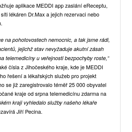
ožňuje aplikace MEDDI app zaslání eReceptu,
 síti lékáren Dr.Max a jejich rezervaci nebo
.
ce na pohotovostech nemocnic, a tak jsme rádi,
cientů, jejichž stav nevyžaduje akutní zásah
iba telemedicíny u veřejnosti bezpochyby roste,“
také čísla z Jihočeského kraje, kde je MEDDI
o řešení a lékařských služeb pro projekt
o se již zaregistrovalo téměř 25 000 obyvatel
občané kraje od srpna telemedicínu zdarma na
ském kraji vyhledalo služby našeho lékaře
zavírá Jiří Pecina.