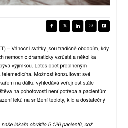
) – Vánoční svátky jsou tradičně obdobím, kdy
h nemocnic dramaticky vzrůstá a několika
ebývá výjimkou. Letos opět přeplněným
telemedicína. Možnost konzultovat své
ékařem na dálku vyhledává veřejnost stále
štěva na pohotovosti není potřeba a pacientům
zení léků na snížení teploty, klid a dostatečný
naše lékaře obrátilo 5 126 pacientů, což