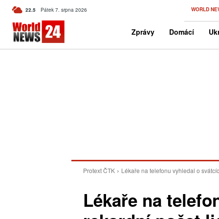
C
WORLD NE
22.5
Pátek 7. srpna 2026
Czech
Zprávy
Domácí
Ukr
Protext ČTK
Lékaře na telefonu vyhledal o svátcíc
Lékaře na telefo