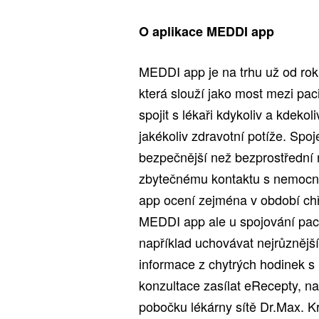
O aplikace MEDDI app
MEDDI app je na trhu už od rok
která slouží jako most mezi pac
spojit s lékaři kdykoliv a kdekol
jakékoliv zdravotní potíže. Spoj
bezpečnější než bezprostřední 
zbytečnému kontaktu s nemocný
app ocení zejména v období chř
MEDDI app ale u spojování paci
například uchovávat nejrůznější
informace z chytrých hodinek s 
konzultace zasílat eRecepty, na
pobočku lékárny sítě Dr.Max. Kr