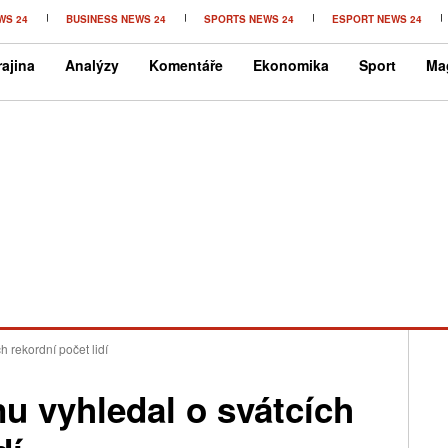
WS 24
BUSINESS NEWS 24
SPORTS NEWS 24
ESPORT NEWS 24
ajina
Analýzy
Komentáře
Ekonomika
Sport
Ma
h rekordní počet lidí
nu vyhledal o svátcích