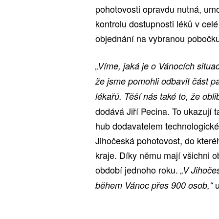
pohotovosti opravdu nutná, um
kontrolu dostupnosti léků v celé
objednání na vybranou pobočku
„Víme, jaká je o Vánocích situa
že jsme pomohli odbavit část pa
lékařů. Těší nás také to, že obl
dodává Jiří Pecina. To ukazují 
hub dodavatelem technologickéh
Jihočeská pohotovost, do kteréh
kraje. Díky němu mají všichni 
období jednoho roku.
„V Jihoče
u
během Vánoc přes 900 osob,“