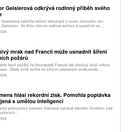
er Geislerová odkrývá rodinný příběh svého
e
 Geislerová natočila intimní dokument o svém zesnulém otci
 Geislerovi. Ve filmu otevírá rodinné archivy a společně se
ou Aňou skládá portrét talentovaného muže, který měl v sobě
 2026
st i temnější stránku.
ivý mrak nad Francií může usnadnit šíření
ních požárů
hlé lesní požáry na jihozápadě Francie dál ohrožují okolí města
aux. Úřady kvůli rychle se šířícím plamenům evakuovaly
itisíce lidí a nevylučují ani další rozšiřování bezpečnostních
 2026
ení. Hasiči zároveň čelí neobvyklému jevu, který podle nich
ci výrazně komplikuje. Nad požáry se totiž vytvořily takzvané
umulonimby, tedy oblaka vznikající přímo působením intenzivního
.
mens hlásí rekordní zisk. Pomohla poptávka
jená s umělou inteligencí
ký průmyslový koncern Siemens vykázal rekordní čtvrtletní zisk
slových...
 2026