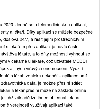
u 2020. Jedná se o telemedicínskou aplikaci,
ienty a lékaři. Díky aplikaci se můžete bezpečně
iv, doslova 24/7, a řešit jejím prostřednictvím
ení s lékařem přes aplikaci je navíc často
návštěva lékaře, a to díky možnosti vyhnout se
mi v čekárně u lékaře, což uživatelé MEDDI
ipek a jiných virových onemocnění. Využití
entů s lékaři zdaleka nekončí – aplikace umí
 zdravotnická data, je možné přes ni sdílet
lékaři a lékař přes ni může na základě online
 jejichž základě lze ihned objednat lék na
omě veřejnosti využívají aplikaci také