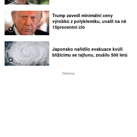
Trump zavedl minimální ceny
výrobků z polykřemíku, uvalil na ně
15procentní clo
Japonsko nařídilo evakuace kvůli
blížícímu se tajfunu, zrušilo 500 letů
Reklama