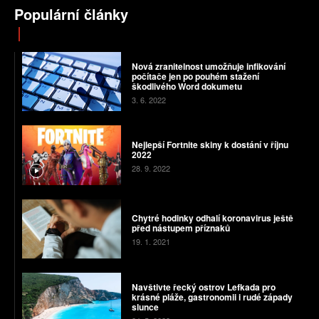
Populární články
Nová zranitelnost umožňuje infikování
počítače jen po pouhém stažení
škodlivého Word dokumetu
3. 6. 2022
Nejlepší Fortnite skiny k dostání v říjnu
2022
28. 9. 2022
Chytré hodinky odhalí koronavirus ještě
před nástupem příznaků
19. 1. 2021
Navštivte řecký ostrov Lefkada pro
krásné pláže, gastronomii i rudé západy
slunce