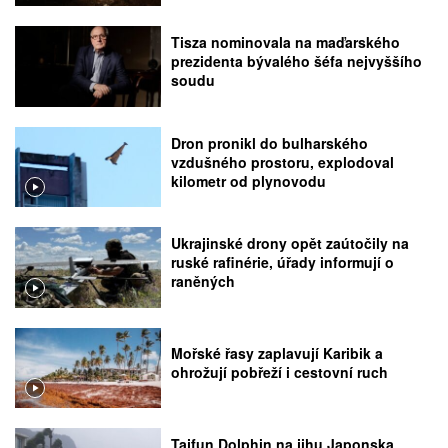
Tisza nominovala na maďarského
prezidenta bývalého šéfa nejvyššího
soudu
Dron pronikl do bulharského
vzdušného prostoru, explodoval
kilometr od plynovodu
Ukrajinské drony opět zaútočily na
ruské rafinérie, úřady informují o
raněných
Mořské řasy zaplavují Karibik a
ohrožují pobřeží i cestovní ruch
Tajfun Dolphin na jihu Japonska