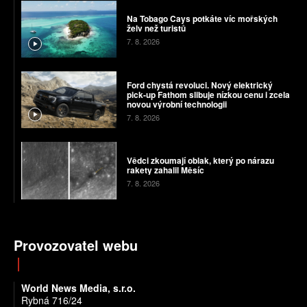
Na Tobago Cays potkáte víc mořských
želv než turistů
7. 8. 2026
Ford chystá revoluci. Nový elektrický
pick-up Fathom slibuje nízkou cenu i zcela
novou výrobní technologii
7. 8. 2026
Vědci zkoumají oblak, který po nárazu
rakety zahalil Měsíc
7. 8. 2026
Provozovatel webu
World News Media, s.r.o.
Rybná 716/24