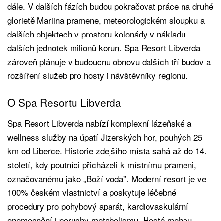
dále. V dalších fázích budou pokračovat práce na druhé
glorietě Mariina pramene, meteorologickém sloupku a
dalších objektech v prostoru kolonády v nákladu
dalších jednotek milionů korun. Spa Resort Libverda
zároveň plánuje v budoucnu obnovu dalších tří budov a
rozšíření služeb pro hosty i návštěvníky regionu.
O Spa Resortu Libverda
Spa Resort Libverda nabízí komplexní lázeňské a
wellness služby na úpatí Jizerských hor, pouhých 25
km od Liberce. Historie zdejšího místa sahá až do 14.
století, kdy poutníci přicházeli k místnímu prameni,
označovanému jako „Boží voda”. Moderní resort je ve
100% českém vlastnictví a poskytuje léčebné
procedury pro pohybový aparát, kardiovaskulární
onemocnění i poruchy metabolismu. Hosté mohou