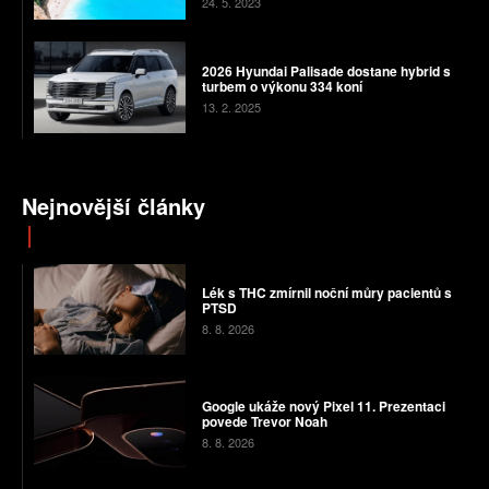
24. 5. 2023
2026 Hyundai Palisade dostane hybrid s
turbem o výkonu 334 koní
13. 2. 2025
Nejnovější články
Lék s THC zmírnil noční můry pacientů s
PTSD
8. 8. 2026
Google ukáže nový Pixel 11. Prezentaci
povede Trevor Noah
8. 8. 2026