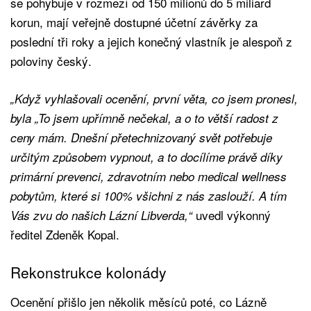
se pohybuje v rozmezí od 150 milionů do 5 miliard
korun, mají veřejně dostupné účetní závěrky za
poslední tři roky a jejich konečný vlastník je alespoň z
poloviny český.
„Když vyhlašovali ocenění, první věta, co jsem pronesl,
byla „To jsem upřímně nečekal, a o to větší radost z
ceny mám. Dnešní přetechnizovaný svět potřebuje
určitým způsobem vypnout, a to docílíme právě díky
primární prevenci, zdravotním nebo medical wellness
pobytům, které si 100% všichni z nás zaslouží. A tím
uvedl výkonný
Vás zvu do našich Lázní Libverda,“
ředitel Zdeněk Kopal.
Rekonstrukce kolonády
Ocenění přišlo jen několik měsíců poté, co Lázně