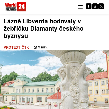
Lázně Libverda bodovaly v
žebříčku Diamanty českého
byznysu
3
min.
PROTEXT ČTK