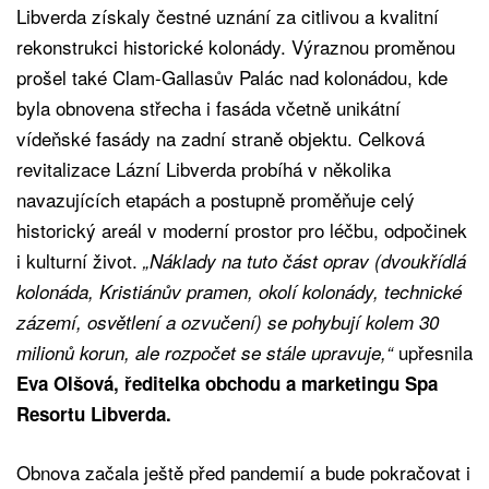
Libverda získaly čestné uznání za citlivou a kvalitní
rekonstrukci historické kolonády. Výraznou proměnou
prošel také Clam-Gallasův Palác nad kolonádou, kde
byla obnovena střecha i fasáda včetně unikátní
vídeňské fasády na zadní straně objektu. Celková
revitalizace Lázní Libverda probíhá v několika
navazujících etapách a postupně proměňuje celý
historický areál v moderní prostor pro léčbu, odpočinek
i kulturní život.
„Náklady na tuto část oprav (dvoukřídlá
kolonáda, Kristiánův pramen, okolí kolonády, technické
zázemí, osvětlení a ozvučení) se pohybují kolem 30
upřesnila
milionů korun, ale rozpočet se stále upravuje,“
Eva Olšová, ředitelka obchodu a marketingu Spa
Resortu Libverda.
Obnova začala ještě před pandemií a bude pokračovat i