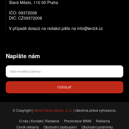
Staré Město, 110 00 Praha
IČO: 09372008
DIČ: CZ09372008
V případě dotazů na redakci pište na info@wn24.cz
Napište nám
ODESLAT
© Copyright |
World News Media, s.r.o.
| všechna práva vyhrazena.
O nás | Kontakt | Redakce
Prezentace WNM
Reklama
Ceník reklamy
Obchodní zastoupení
Obchodní podmínky