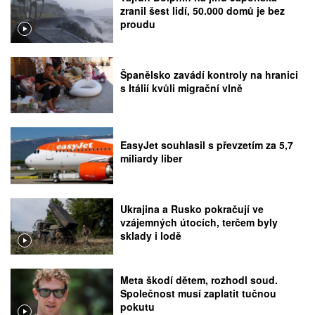
zranil šest lidí, 50.000 domů je bez
proudu
Španělsko zavádí kontroly na hranici
s Itálií kvůli migrační vlně
EasyJet souhlasil s převzetím za 5,7
miliardy liber
Ukrajina a Rusko pokračují ve
vzájemných útocích, terčem byly
sklady i lodě
Meta škodí dětem, rozhodl soud.
Společnost musí zaplatit tučnou
pokutu