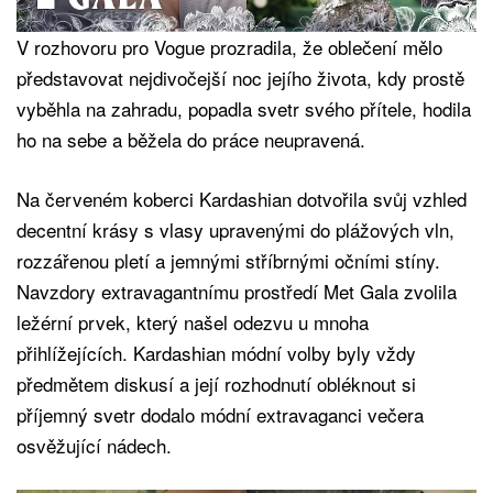
V rozhovoru pro Vogue prozradila, že oblečení mělo
představovat nejdivočejší noc jejího života, kdy prostě
vyběhla na zahradu, popadla svetr svého přítele, hodila
ho na sebe a běžela do práce neupravená.
Na červeném koberci Kardashian dotvořila svůj vzhled
decentní krásy s vlasy upravenými do plážových vln,
rozzářenou pletí a jemnými stříbrnými očními stíny.
Navzdory extravagantnímu prostředí Met Gala zvolila
ležérní prvek, který našel odezvu u mnoha
přihlížejících. Kardashian módní volby byly vždy
předmětem diskusí a její rozhodnutí obléknout si
příjemný svetr dodalo módní extravaganci večera
osvěžující nádech.