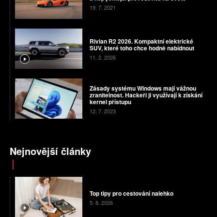
19. 7. 2021
Rivian R2 2026. Kompaktní elektrické
SUV, které toho chce hodně nabídnout
11. 2. 2026
Zásady systému Windows mají vážnou
zranitelnost. Hackeři ji využívají k získání
kernel přístupu
12. 7. 2023
Nejnovější články
Top tipy pro cestování nalehko
5. 8. 2026