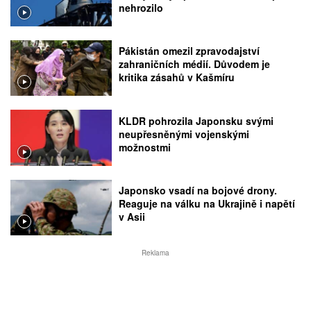
nehrozilo
Pákistán omezil zpravodajství
zahraničních médií. Důvodem je
kritika zásahů v Kašmíru
KLDR pohrozila Japonsku svými
neupřesněnými vojenskými
možnostmi
Japonsko vsadí na bojové drony.
Reaguje na válku na Ukrajině i napětí
v Asii
Reklama