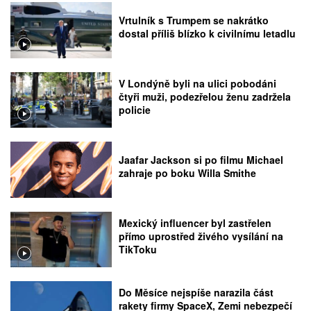
Vrtulník s Trumpem se nakrátko
dostal příliš blízko k civilnímu letadlu
V Londýně byli na ulici pobodáni
čtyři muži, podezřelou ženu zadržela
policie
Jaafar Jackson si po filmu Michael
zahraje po boku Willa Smithe
Mexický influencer byl zastřelen
přímo uprostřed živého vysílání na
TikToku
Do Měsíce nejspíše narazila část
rakety firmy SpaceX, Zemi nebezpečí