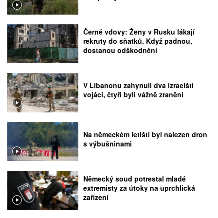
Černé vdovy: Ženy v Rusku lákají
rekruty do sňatků. Když padnou,
dostanou odškodnění
V Libanonu zahynuli dva izraelští
vojáci, čtyři byli vážně zraněni
Na německém letišti byl nalezen dron
s výbušninami
Německý soud potrestal mladé
extremisty za útoky na uprchlická
zařízení