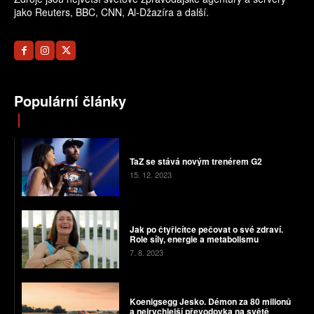
jako Reuters, BBC, CNN, Al-Džazíra a další.
Populární články
TaZ se stává novým trenérem G2
15. 12. 2023
Jak po čtyřicítce pečovat o své zdraví.
Role síly, energie a metabolismu
7. 8. 2023
Koenigsegg Jesko. Démon za 80 milionů
a nejrychlejší převodovka na světě