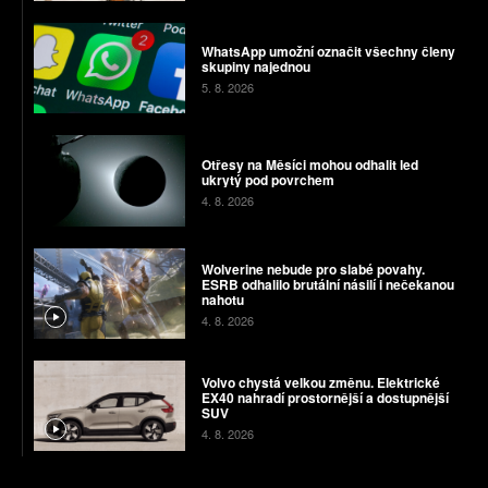
WhatsApp umožní označit všechny členy
skupiny najednou
5. 8. 2026
Otřesy na Měsíci mohou odhalit led
ukrytý pod povrchem
4. 8. 2026
Wolverine nebude pro slabé povahy.
ESRB odhalilo brutální násilí i nečekanou
nahotu
4. 8. 2026
Volvo chystá velkou změnu. Elektrické
EX40 nahradí prostornější a dostupnější
SUV
4. 8. 2026