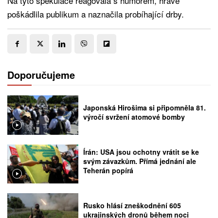
Na tyto spekulace reagovala s humorem, hravě
poškádlila publikum a naznačila probíhající drby.
Doporučujeme
Japonská Hirošima si připomněla 81.
výročí svržení atomové bomby
Írán: USA jsou ochotny vrátit se ke
svým závazkům. Přímá jednání ale
Teherán popírá
Rusko hlásí zneškodnění 605
ukrajinských dronů během noci