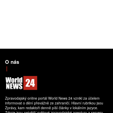
O nás
Zpravodajský online portál World News 24 vznikl za účelem
informovat o dění převážně ze zahraničí. Hlavní rubrikou jsou
Zprávy, kam redaktoři denně píší články v lokálním jazyce.
Zdroje jsou největší světové zpravodajské agentury a servery