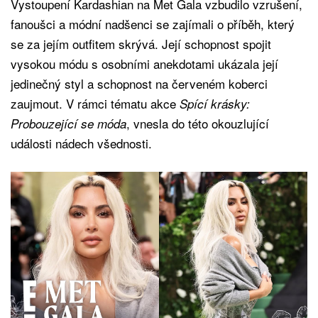
Vystoupení Kardashian na Met Gala vzbudilo vzrušení,
fanoušci a módní nadšenci se zajímali o příběh, který
se za jejím outfitem skrývá. Její schopnost spojit
vysokou módu s osobními anekdotami ukázala její
jedinečný styl a schopnost na červeném koberci
zaujmout. V rámci tématu akce
Spící krásky:
, vnesla do této okouzlující
Probouzející se móda
události nádech všednosti.