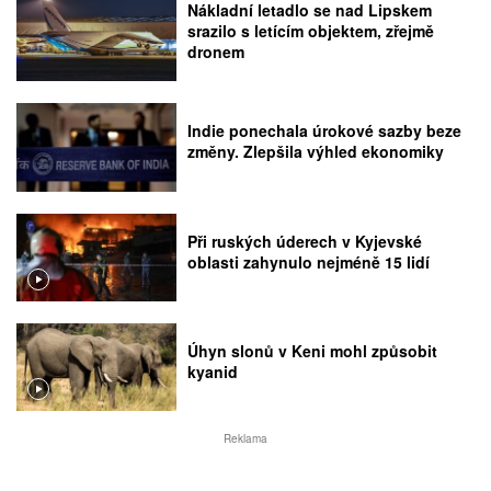
Nákladní letadlo se nad Lipskem
srazilo s letícím objektem, zřejmě
dronem
Indie ponechala úrokové sazby beze
změny. Zlepšila výhled ekonomiky
Při ruských úderech v Kyjevské
oblasti zahynulo nejméně 15 lidí
Úhyn slonů v Keni mohl způsobit
kyanid
Reklama