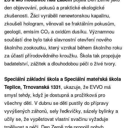
den objevování, pokusů a praktické ekologické
zkušenosti. Žáci vyráběli nenewtonskou kapalinu,
zkoušeli hologram, věnovali se fraktálním pokusům,
geologii, emisím CO₂ a oxidům dusíku. Významnou
součástí dne bylo také slavnostní otevření nového
školního zookoutku, který vznikal během školního roku
za účasti přírodovědného kroužku. Škola tak propojuje
badatelství, zážitek a dlouhodobou péči o živé tvory.
Speciální základní škola a Speciální mateřská škola
, ukazuje, že EVVO má
Teplice, Trnovanská 1331
smysl tehdy, když je dostupná a prožitková pro
všechny děti. V dubnu se děti pustily do přípravy
vyvýšených záhonů, sely ředkvičky, sázely bylinky a
učily se, že vypěstovat vlastní svačinu vyžaduje
trpělivost a péči. Den Země zde propojil pohyb,