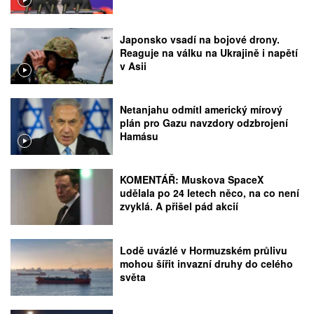
Japonsko vsadí na bojové drony.
Reaguje na válku na Ukrajině i napětí
v Asii
Netanjahu odmítl americký mírový
plán pro Gazu navzdory odzbrojení
Hamásu
KOMENTÁŘ: Muskova SpaceX
udělala po 24 letech něco, na co není
zvyklá. A přišel pád akcií
Lodě uvázlé v Hormuzském průlivu
mohou šířit invazní druhy do celého
světa