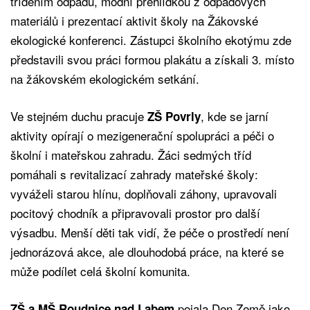
tříděním odpadu, módní přehlídkou z odpadových
materiálů i prezentací aktivit školy na Žákovské
ekologické konferenci. Zástupci školního ekotýmu zde
představili svou práci formou plakátu a získali 3. místo
na žákovském ekologickém setkání.
Ve stejném duchu pracuje
, kde se jarní
ZŠ Povrly
aktivity opírají o mezigenerační spolupráci a péči o
školní i mateřskou zahradu. Žáci sedmých tříd
pomáhali s revitalizací zahrady mateřské školy:
vyváželi starou hlínu, doplňovali záhony, upravovali
pocitový chodník a připravovali prostor pro další
výsadbu. Menší děti tak vidí, že péče o prostředí není
jednorázová akce, ale dlouhodobá práce, na které se
může podílet celá školní komunita.
pojala Den Země jako
ZŠ a MŠ Roudnice nad Labem