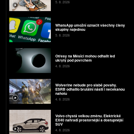
5. 8. 2026
WhatsApp umožní označit všechny členy
skupiny najednou
5. 8. 2026
Otřesy na Měsíci mohou odhalit led
ukrytý pod povrchem
4. 8. 2026
Wolverine nebude pro slabé povahy.
ESRB odhalilo brutální násilí i nečekanou
nahotu
4. 8. 2026
Volvo chystá velkou změnu. Elektrické
EX40 nahradí prostornější a dostupnější
SUV
4. 8. 2026