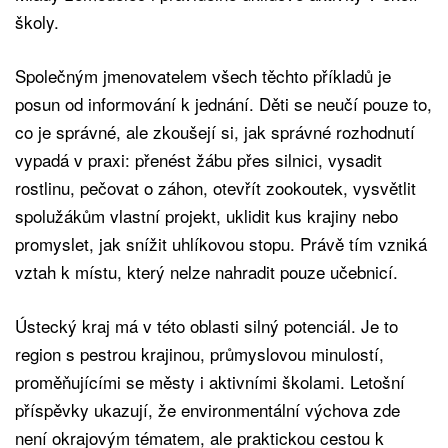
školy.
Společným jmenovatelem všech těchto příkladů je
posun od informování k jednání. Děti se neučí pouze to,
co je správné, ale zkoušejí si, jak správné rozhodnutí
vypadá v praxi: přenést žábu přes silnici, vysadit
rostlinu, pečovat o záhon, otevřít zookoutek, vysvětlit
spolužákům vlastní projekt, uklidit kus krajiny nebo
promyslet, jak snížit uhlíkovou stopu. Právě tím vzniká
vztah k místu, který nelze nahradit pouze učebnicí.
Ústecký kraj má v této oblasti silný potenciál. Je to
region s pestrou krajinou, průmyslovou minulostí,
proměňujícími se městy i aktivními školami. Letošní
příspěvky ukazují, že environmentální výchova zde
není okrajovým tématem, ale praktickou cestou k