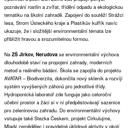
poznávání rostlin a zvířat, třídění odpadu a ekologickou
tematiku na školní zahradě. Zapojení do soutěží Strážci
lesa, Strom Ústeckého kraje a Plastíkův kufřík navíc
ukazuje, že i složitější environmentální témata lze
přiblížit hravou a srozumitelnou formou.
Na
se environmentální výchova
ZŠ Jirkov, Nerudova
dlouhodobě staví na propojení zahrady, moderních
metod a reálného bádání. Škola se zapojila do projektu
AVATAR – Biodiverzita, dokončila nový skleník a rozvíjí
systém vyvýšených záhonů pro jednotlivé třídy.
Hydroponická laboratoř zde funguje jako celoroční
učební prostor a žáci si v ní předpěstovávají sazenice
pro zeleninovou zahradu. Do environmentální výchovy
vstupuje také Stezka Českem, projekt Cirkulujme,
Mladý zemědělec i pravidelné úklidové aktivity v okolí