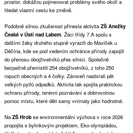
prostor, dokážou pojmenovat problémy svého okolí a
hledat vlastní cestu ke změně.
Podobně silnou zkušenost přinesla aktivita
ZŠ Anežky
. Žáci třídy 7.A spolu s
České v Ústí nad Labem
dalšími žáky druhého stupně vyrazili do Maxiček u
Děčína, kde se pod vedením ochránce přírody zapojili
do přenosu obojživelníků přes silnici. Společně
bezpečně přemístili 254 obojživelníků, z toho 250
ropuch obecných a 4 čolky. Zároveň nasbírali pět
velkých pytlů odpadků. Aktivita tak spojila praktickou
ochranu přírody, terénní poznávání a dobrovolnou
pomoc místu, které děti samy vnímaly jako hodnotné.
Na
se environmentální výchova v roce 2026
ZŠ Hrob
propojila s bylinkovým projektem, Eko-olympiádou,