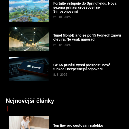
Fortnite vstupuje do Springfieldu. Nová
sezóna přináší crossover se
Simpsonovými
21. 10. 2025
Tunel Mont-Blanc se po 15 týdnech znovu
otevírá. Ne však napořád
21. 12. 2024
GPT-5 přináší vyšší přesnost, nové
funkce i bezpečnější odpovědi
8. 8. 2025
Nejnovější články
Top tipy pro cestování nalehko