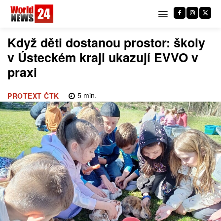
Když děti dostanou prostor: školy
v Ústeckém kraji ukazují EVVO v
praxi
5
min.
PROTEXT ČTK