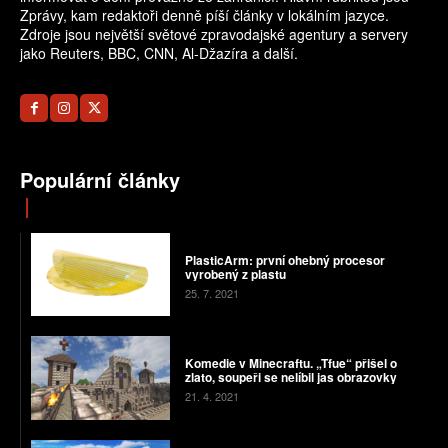
Zprávy, kam redaktoři denně píší články v lokálním jazyce.
Zdroje jsou největší světové zpravodajské agentury a servery
jako Reuters, BBC, CNN, Al-Džazíra a další.
Populární články
PlasticArm: první ohebný procesor
vyrobený z plastu
25. 7. 2021
Komedie v Minecraftu. „Tfue“ přišel o
zlato, soupeři se nelíbil jas obrazovky
21. 4. 2021