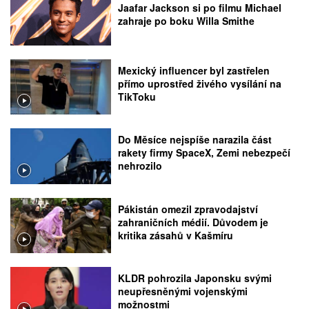
Jaafar Jackson si po filmu Michael
zahraje po boku Willa Smithe
Mexický influencer byl zastřelen
přímo uprostřed živého vysílání na
TikToku
Do Měsíce nejspíše narazila část
rakety firmy SpaceX, Zemi nebezpečí
nehrozilo
Pákistán omezil zpravodajství
zahraničních médií. Důvodem je
kritika zásahů v Kašmíru
KLDR pohrozila Japonsku svými
neupřesněnými vojenskými
možnostmi