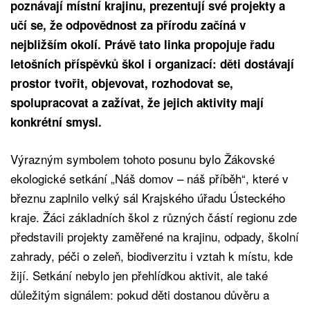
poznávají místní krajinu, prezentují své projekty a
učí se, že odpovědnost za přírodu začíná v
nejbližším okolí. Právě tato linka propojuje řadu
letošních příspěvků škol i organizací: děti dostávají
prostor tvořit, objevovat, rozhodovat se,
spolupracovat a zažívat, že jejich aktivity mají
konkrétní smysl.
Výrazným symbolem tohoto posunu bylo Žákovské
ekologické setkání „Náš domov – náš příběh“, které v
březnu zaplnilo velký sál Krajského úřadu Ústeckého
kraje. Žáci základních škol z různých částí regionu zde
představili projekty zaměřené na krajinu, odpady, školní
zahrady, péči o zeleň, biodiverzitu i vztah k místu, kde
žijí. Setkání nebylo jen přehlídkou aktivit, ale také
důležitým signálem: pokud děti dostanou důvěru a