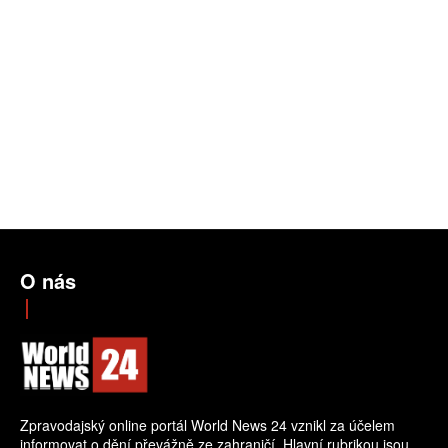
O nás
Zpravodajský online portál World News 24 vznikl za účelem
informovat o dění převážně ze zahraničí. Hlavní rubrikou jsou