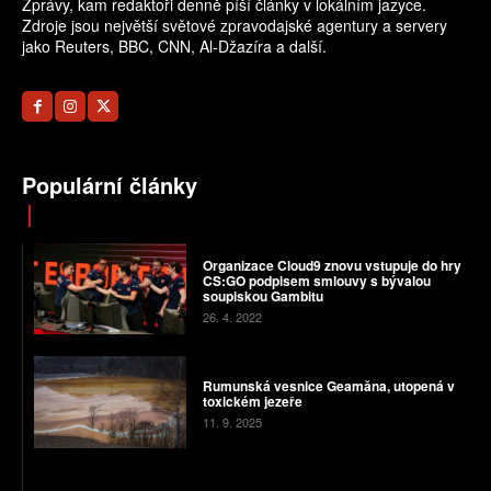
Zprávy, kam redaktoři denně píší články v lokálním jazyce.
Zdroje jsou největší světové zpravodajské agentury a servery
jako Reuters, BBC, CNN, Al-Džazíra a další.
Populární články
Organizace Cloud9 znovu vstupuje do hry
CS:GO podpisem smlouvy s bývalou
soupiskou Gambitu
26. 4. 2022
Rumunská vesnice Geamăna, utopená v
toxickém jezeře
11. 9. 2025