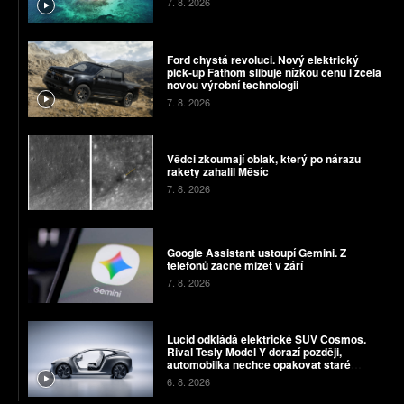
7. 8. 2026
Ford chystá revoluci. Nový elektrický
pick-up Fathom slibuje nízkou cenu i zcela
novou výrobní technologii
7. 8. 2026
Vědci zkoumají oblak, který po nárazu
rakety zahalil Měsíc
7. 8. 2026
Google Assistant ustoupí Gemini. Z
telefonů začne mizet v září
7. 8. 2026
Lucid odkládá elektrické SUV Cosmos.
Rival Tesly Model Y dorazí později,
automobilka nechce opakovat staré
chyby
6. 8. 2026