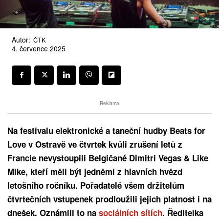
Autor:
ČTK
4. července 2025
Reklama
Na festivalu elektronické a taneční hudby Beats for
Love v Ostravě ve čtvrtek kvůli zrušení letů z
Francie nevystoupili Belgičané Dimitri Vegas & Like
Mike, kteří měli být jedněmi z hlavních hvězd
letošního ročníku. Pořadatelé všem držitelům
čtvrtečních vstupenek prodloužili jejich platnost i na
dnešek. Oznámili to na
sociálních sítích
. Ředitelka