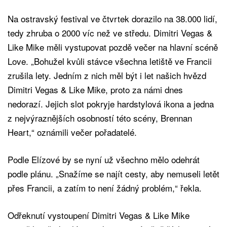
Na ostravský festival ve čtvrtek dorazilo na 38.000 lidí,
tedy zhruba o 2000 víc než ve středu. Dimitri Vegas &
Like Mike měli vystupovat pozdě večer na hlavní scéně
Love. „Bohužel kvůli stávce všechna letiště ve Francii
zrušila lety. Jedním z nich měl být i let našich hvězd
Dimitri Vegas & Like Mike, proto za námi dnes
nedorazí. Jejich slot pokryje hardstylová ikona a jedna
z nejvýraznějších osobností této scény, Brennan
Heart,“ oznámili večer pořadatelé.
Podle Elízové by se nyní už všechno mělo odehrát
podle plánu. „Snažíme se najít cesty, aby nemuseli letět
přes Francii, a zatím to není žádný problém,“ řekla.
Odřeknutí vystoupení Dimitri Vegas & Like Mike