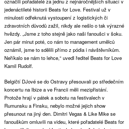
označili pořadatelé za jednu z nejnáročnějších situací v
jedenáctileté historii Beats for Love. Festival už v
minulosti odřeknutá vystoupení z logistických či
zdravotních důvodů zažil, nikdy ale nešlo o tak výrazné
hvězdy. „Jsme z toho stejně jako naši fanoušci v šoku.
Jen pár minut poté, co nám to management umělců
oznámil, jsme to sdělili přímo z pódia i návštěvníkům.
Neříkalo se nám to lehce,“ uvedl ředitel Beats for Love
Kamil Rudolf.
Belgičtí DJové se do Ostravy přesouvali po středečním
koncertu na Ibize a ve Francii měli mezipřistání.
Protože hrají v pátek a sobotu na festivalech v
Rumunsku a Finsku, nebylo možné jejich show
přesunout na jiný den. Dimitri Vegas & Like Mike se
fanouškům omluvili na videu, které pořadatelé Beats for