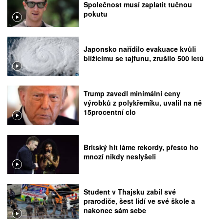
Společnost musí zaplatit tučnou
pokutu
Japonsko nařídilo evakuace kvůli
blížícímu se tajfunu, zrušilo 500 letů
Trump zavedl minimální ceny
výrobků z polykřemíku, uvalil na ně
15procentní clo
Britský hit láme rekordy, přesto ho
mnozí nikdy neslyšeli
Student v Thajsku zabil své
prarodiče, šest lidí ve své škole a
nakonec sám sebe