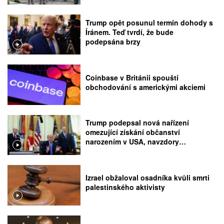
Trump opět posunul termín dohody s
Íránem. Teď tvrdí, že bude
podepsána brzy
Coinbase v Británii spouští
obchodování s americkými akciemi
Trump podepsal nová nařízení
omezující získání občanství
narozením v USA, navzdory
rozhodnutí Nejvyššího soudu
Izrael obžaloval osadníka kvůli smrti
palestinského aktivisty