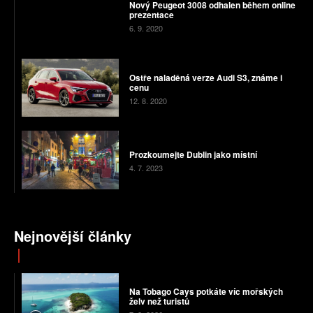
Nový Peugeot 3008 odhalen během online
prezentace
6. 9. 2020
Ostře naladěná verze Audi S3, známe i
cenu
12. 8. 2020
Prozkoumejte Dublin jako místní
4. 7. 2023
Nejnovější články
Na Tobago Cays potkáte víc mořských
želv než turistů