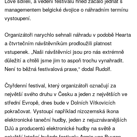
Love sdíleli, a vedení festivalu hned začalo jednat s
managementem belgické dvojice o náhradním termínu
vystoupení.
Organizátoři narychlo sehnali náhradu v podobě Hearta
a čtvrtečním návštěvníkům prodloužili platnost
vstupenek. „Naši návštěvníci jsou pro nás extrémně
důležití a chtěli jsme jim to aspoň trochu vynahradit.
Není to běžná festivalová praxe,“ dodal Rudolf.
Čtyřdenní festival, který organizátoři označují za
největší svého druhu v Česku a jeden z největších ve
střední Evropě, dnes bude v Dolních Vítkovicích
pokračovat. Vystoupí například nizozemská ikona
elektronické taneční hudby, jeden z nejuznávanějších
DJů a producentů elektronické hudby na světě a
největší letošní hvězda festivalu Armin van Buuren