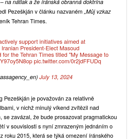
– na nátlak a že íránská obranná doktrína
dl Pezeškján v článku nazvaném
„Můj vzkaz
 deník Tehran Times.
ctively support initiatives aimed at
, Iranian President-Elect Masoud
 for the Tehran Times titled "My Message to
co/Y97oy5N8op
pic.twitter.com/0r2jdFFUDq
assagency_en)
July 13, 2024
rg Pezeškján je považován za relativně
bami, v nichž minulý víkend zvítězil nad
, se zavázal, že bude prosazovat pragmatickou
pětí v souvislosti s nyní zmrazeným jednáním o
z roku 2015, která se týká omezení íránského