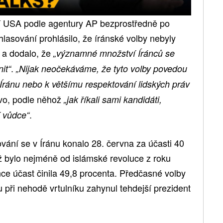
čí USA podle agentury AP bezprostředně po
asování prohlásilo, že íránské volby nebyly
, a dodalo, že
„významné množství Íránců se
.
it“
„Nijak neočekáváme, že tyto volby povedou
ránu nebo k většímu respektování lidských práv
tvo, podle něhož
„jak říkali sami kandidáti,
.
í vůdce“
vání se v Íránu konalo 28. června za účasti 40
ž bylo nejméně od islámské revoluce z roku
ce účast činila 49,8 procenta. Předčasné volby
u při nehodě vrtulníku zahynul tehdejší prezident