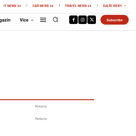
IT NEWS 24
CAR NEWS 24
TRAVEL NEWS 24
DALŠÍ WEBY
gazín
Více
Subscribe
Reklama
Reklama