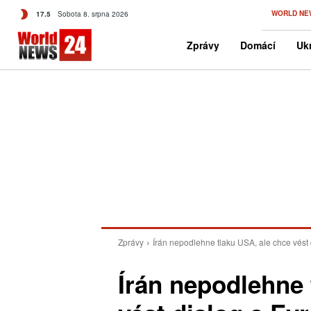
C
WORLD NE
17.5
Sobota 8. srpna 2026
Czech
Zprávy
Domácí
Ukr
Zprávy
Írán nepodlehne tlaku USA, ale chce vést 
Írán nepodlehne 