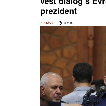
vést dialog s Ev
prezident
3
min.
ZPRÁVY