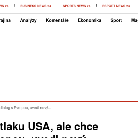
WS 24
BUSINESS NEWS 24
SPORTS NEWS 24
ESPORT NEWS 24
ajina
Analýzy
Komentáře
Ekonomika
Sport
Ma
dialog s Evropou, uvedl nový...
tlaku USA, ale chce