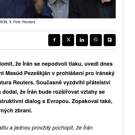
ION, X, Foto: Reuters
omit, že Írán se nepodvolí tlaku, uvedl dnes
nt Masúd Pezeškján v prohlášení pro íránský
tura Reuters. Současně vyzdvihl přátelství
dodal, že Írán bude rozšiřovat vztahy se
ruktivní dialog s Evropou. Zopakoval také,
rných zbraní.
itu a jednou provždy pochopit, že Írán