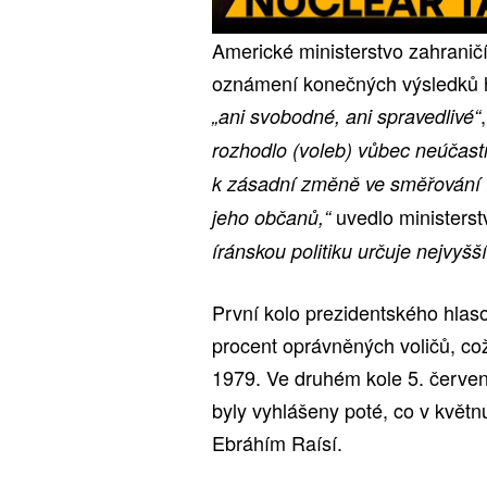
Americké ministerstvo zahrani
oznámení konečných výsledků hl
„ani svobodné, ani spravedlivé“
rozhodlo (voleb) vůbec neúčastn
k zásadní změně ve směřování Í
uvedlo ministers
jeho občanů,“
íránskou politiku určuje nejvyšš
První kolo prezidentského hlaso
procent oprávněných voličů, co
1979. Ve druhém kole 5. červen
byly vyhlášeny poté, co v květn
Ebráhím Raísí.