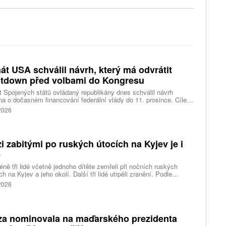
át USA schválil návrh, který má odvrátit
tdown před volbami do Kongresu
 Spojených států ovládaný republikány dnes schválil návrh
a o dočasném financování federální vlády do 11. prosince. Cílem
ení je předejít před listopadovými volbami do Kongresu
 2026
vanému shutdownu, tedy omezení chodu vlády v důsledku
váleného financování. Píše o tom agentura Reuters.
i zabitými po ruských útocích na Kyjev je i
ě
ně tři lidé včetně jednoho dítěte zemřeli při nočních ruských
ch na Kyjev a jeho okolí. Další tři lidé utrpěli zranění. Podle
inských úřadů Rusové použili mimo jiné balistické rakety.
 2026
za nominovala na maďarského prezidenta