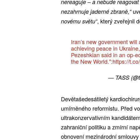
nereaguje – a nebude reagovat 
uve
nezahrnuje jaderné zbraně,“
, který zveřejnil
novému světu“
Iran’s new government will a
achieving peace in Ukraine
Pezeshkian said in an op-ed
the New World.":
https://t.
— TASS (@t
Devětašedesátiletý kardiochiru
umírněného reformistu. Před vol
ultrakonzervativním kandidátem
zahraniční politiku a zmírní na
obnovení mezinárodní smlouvy 