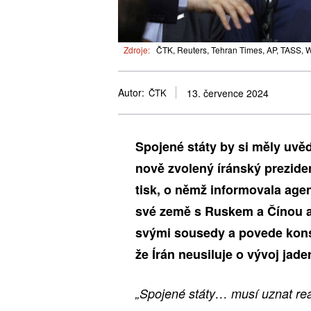
Zdroje:
ČTK, Reuters, Tehran Times, AP, TASS, W
Autor:
ČTK
13. července 2024
Spojené státy by si měly uvěd
nově zvolený íránský prezide
tisk, o němž informovala agen
své země s Ruskem a Čínou a 
svými sousedy a povede konst
že Írán neusiluje o vývoj jade
„Spojené státy… musí uznat real