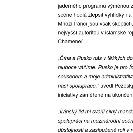
jaderného programu výměnou za
scéně hodlá zlepšit vyhlídky na s
Mnozí Íránci jsou však skeptičtí
nejvyšší autoritou v islámské r
Chameneí.
„Čína a Rusko nás v těžkých do
hluboce vážíme. Rusko je pro 
sousedem a moje administrativa 
uvedl Pezeškj
naší spolupráce,“
iniciativy zaměřené na ukončení
„Íránský lid mi svěřil silný man
spolupráci na mezinárodní scéně
důstojnosti a zasloužené roli v