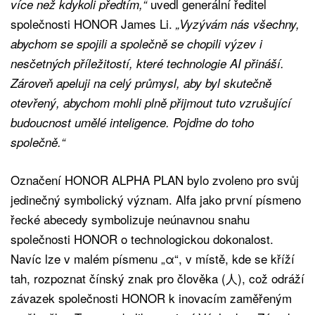
uvedl generální ředitel
více než kdykoli předtím,“
společnosti HONOR James Li.
„Vyzývám nás všechny,
abychom se spojili a společně se chopili výzev i
nesčetných příležitostí, které technologie AI přináší.
Zároveň apeluji na celý průmysl, aby byl skutečně
otevřený, abychom mohli plně přijmout tuto vzrušující
budoucnost umělé inteligence. Pojďme do toho
společně.“
Označení HONOR ALPHA PLAN bylo zvoleno pro svůj
jedinečný symbolický význam. Alfa jako první písmeno
řecké abecedy symbolizuje neúnavnou snahu
společnosti HONOR o technologickou dokonalost.
Navíc lze v malém písmenu „α“, v místě, kde se kříží
tah, rozpoznat čínský znak pro člověka (人), což odráží
závazek společnosti HONOR k inovacím zaměřeným