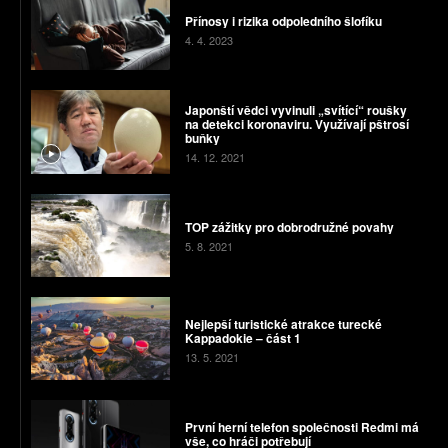
Přínosy i rizika odpoledního šlofíku
4. 4. 2023
Japonští vědci vyvinuli „svítící“ roušky
na detekci koronaviru. Využívají pštrosí
buňky
14. 12. 2021
TOP zážitky pro dobrodružné povahy
5. 8. 2021
Nejlepší turistické atrakce turecké
Kappadokie – část 1
13. 5. 2021
První herní telefon společnosti Redmi má
vše, co hráči potřebují