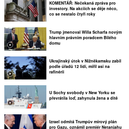
KOMENTÁŘ: Nečekaná zpráva pro
investory. Na akciích se děje něco,
co se nestalo čtyři roky
Trump jmenoval Willa Scharfa novým
hlavním právním poradcem Bílého
domu
Ukrajinský útok v Nižněkamsku zabil
podle úřadů 12 lidí, mířil asi na
rafinérii
U Sochy svobody v New Yorku se
převrátila loď, zahynula žena a dítě
Izrael odmítá Trumpův mírový plán
pro Gazu, oznámil premiér Netanjahu