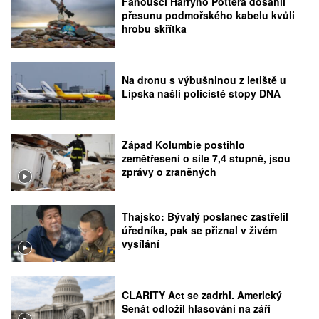
Fanoušci Harryho Pottera dosáhli
přesunu podmořského kabelu kvůli
hrobu skřítka
Na dronu s výbušninou z letiště u
Lipska našli policisté stopy DNA
Západ Kolumbie postihlo
zemětřesení o síle 7,4 stupně, jsou
zprávy o zraněných
Thajsko: Bývalý poslanec zastřelil
úředníka, pak se přiznal v živém
vysílání
CLARITY Act se zadrhl. Americký
Senát odložil hlasování na září