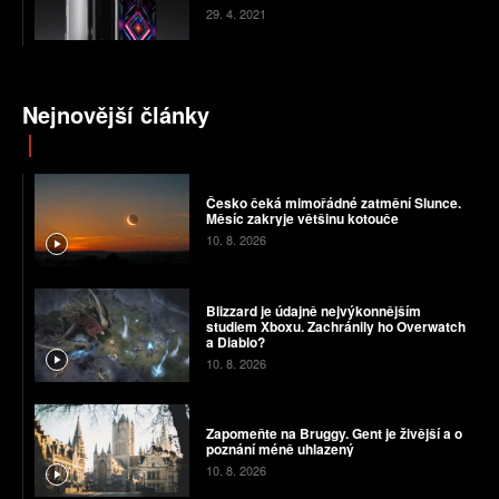
29. 4. 2021
Nejnovější články
Česko čeká mimořádné zatmění Slunce.
Měsíc zakryje většinu kotouče
10. 8. 2026
Blizzard je údajně nejvýkonnějším
studiem Xboxu. Zachránily ho Overwatch
a Diablo?
10. 8. 2026
Zapomeňte na Bruggy. Gent je živější a o
poznání méně uhlazený
10. 8. 2026