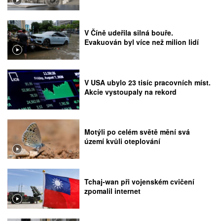
V Číně udeřila silná bouře.
Evakuován byl více než milion lidí
V USA ubylo 23 tisíc pracovních míst.
Akcie vystoupaly na rekord
Motýli po celém světě mění svá
území kvůli oteplování
Tchaj-wan při vojenském cvičení
zpomalil internet