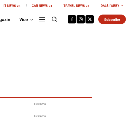
IT NEWS 24
CAR NEWS 24
TRAVEL NEWS 24
DALŠÍ WEBY
gazín
Více
Subscribe
Reklama
Reklama