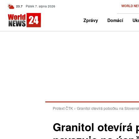
C
WORLD NE
23.7
Pátek 7. srpna 2026
Czech
Zprávy
Domácí
Ukr
Protext ČTK
Granitol otevírá pobočku na Sloven
Granitol otevírá