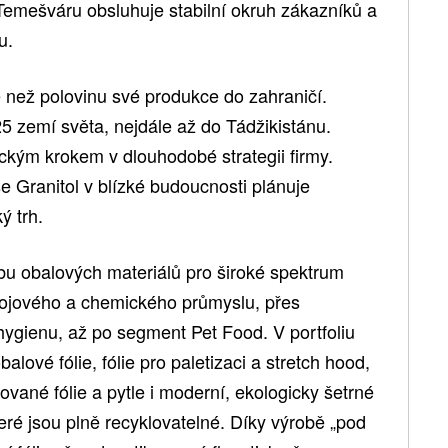
Temešváru obsluhuje stabilní okruh zákazníků a
u.
e než polovinu své produkce do zahraničí.
25 zemí světa, nejdále až do Tádžikistánu.
gickým krokem v dlouhodobé strategii firmy.
Granitol v blízké budoucnosti plánuje
ý trh.
obu obalových materiálů pro široké spektrum
ápojového a chemického průmyslu, přes
 hygienu, až po segment Pet Food. V portfoliu
alové fólie, fólie pro paletizaci a stretch hood,
né fólie a pytle i moderní, ekologicky šetrné
teré jsou plně recyklovatelné. Díky výrobě „pod