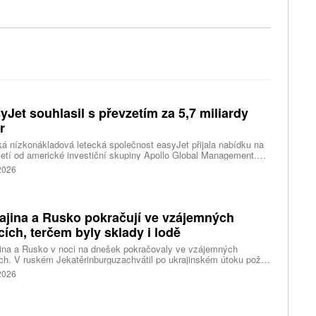
yJet souhlasil s převzetím za 5,7 miliardy
r
ká nízkonákladová letecká společnost easyJet přijala nabídku na
etí od americké investiční skupiny Apollo Global Management.
akce oceňuje aerolinku na 5,7 miliardy liber, tedy přibližně 162
 2026
rd korun.
ajina a Rusko pokračují ve vzájemných
cích, terčem byly sklady i lodě
ina a Rusko v noci na dnešek pokračovaly ve vzájemných
ch. V ruském Jekatěrinburguzachvátil po ukrajinském útoku požár
tické centrum ruského internetového prodejce Wildberries.
 2026
čnost o tom informovala bez podrobností na síti Telegram.
k ruské dronové útoky podle ukrajinských úřadů způsobily požár
ělských skladů v obci Balaklija v Charkovské oblasti na východě
iny, napsal Reuters.