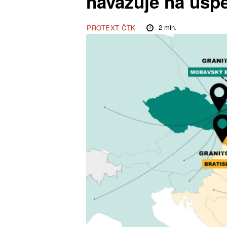
navazuje na ús
2
min.
PROTEXT ČTK