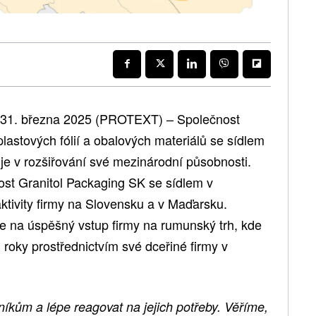
31. března 2025 (PROTEXT) – Společnost
plastových fólií a obalových materiálů se sídlem
e v rozšiřování své mezinárodní působnosti.
st Granitol Packaging SK se sídlem v
aktivity firmy na Slovensku a v Maďarsku.
 na úspěšný vstup firmy na rumunský trh, kde
ři roky prostřednictvím své dceřiné firmy v
íkům a lépe reagovat na jejich potřeby. Věříme,