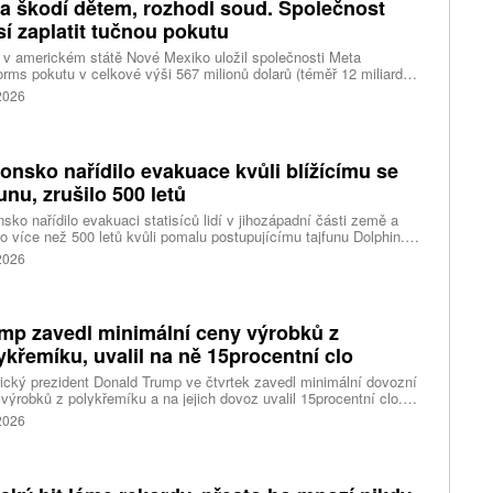
a škodí dětem, rozhodl soud. Společnost
í zaplatit tučnou pokutu
v americkém státě Nové Mexiko uložil společnosti Meta
orms pokutu v celkové výši 567 milionů dolarů (téměř 12 miliard
) za újmu, kterou její platformy Facebook a Instagram působí
 2026
ým lidem. Firma musí změnit způsob ověřování věku.
onsko nařídilo evakuace kvůli blížícímu se
funu, zrušilo 500 letů
sko nařídilo evakuaci statisíců lidí v jihozápadní části země a
lo více než 500 letů kvůli pomalu postupujícímu tajfunu Dolphin.
 meteorologů přinese tajfun do oblasti silný vítr, prudký déšť a
 2026
é vlny, píše agentura Reuters. Dolphin je tajfunem první, tedy
abší kategorie s maximální rychlostí větru 144 kilometrů v hodině
árazy dosahujícími téměř 200 kilometrů v hodině. Blíží se k
ci ostrovů mezi oblasti Kjúšú a prefekturou Okinawa, uvedla
mp zavedl minimální ceny výrobků z
ská meteorologická agentura (JMA).
ykřemíku, uvalil na ně 15procentní clo
cký prezident Donald Trump ve čtvrtek zavedl minimální dovozní
výrobků z polykřemíku a na jejich dovoz uvalil 15procentní clo.
řemík se používá při výrobě polovodičů a je hlavní složkou
 2026
oltaických panelů, jeho největším světovým producentem je Čína.
 chce opatřeními podpořit domácí dodavatelské řetězce pro
u čipů a solárních panelů, a posílit tak pozici Spojených států v
ření s Čínou v oblasti umělé inteligence (AI) a energetiky, uvedla