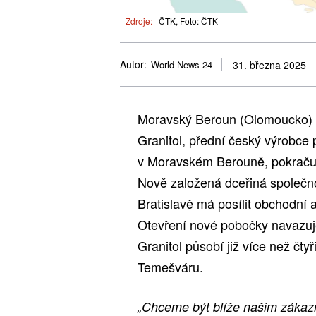
Zdroje:
ČTK, Foto: ČTK
Autor:
World News 24
31. března 2025
Moravský Beroun (Olomoucko) 
Granitol, přední český výrobce 
v Moravském Berouně, pokračuj
Nově založená dceřiná společno
Bratislavě má posílit obchodní 
Otevření nové pobočky navazuje
Granitol působí již více než čty
Temešváru.
„Chceme být blíže našim zákazn