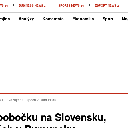
WS 24
BUSINESS NEWS 24
SPORTS NEWS 24
ESPORT NEWS 24
ajina
Analýzy
Komentáře
Ekonomika
Sport
Ma
sku, navazuje na úspěch v Rumunsku
 pobočku na Slovensku,