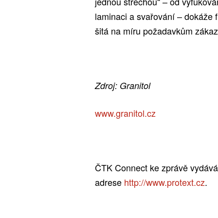
jednou střechou“ – od vyfukován
laminaci a svařování – dokáže fi
šitá na míru požadavkům zákaz
Zdroj: Granitol
www.granitol.cz
ČTK Connect ke zprávě vydává o
adrese
http://www.protext.cz
.