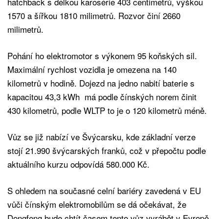
hatchback s délkou karosérie 403 centimetrů, výškou
1570 a šířkou 1810 milimetrů. Rozvor činí 2660
milimetrů.
Pohání ho elektromotor s výkonem 95 koňských sil.
Maximální rychlost vozidla je omezena na 140
kilometrů v hodině. Dojezd na jedno nabití baterie s
kapacitou 43,3 kWh má podle čínských norem činit
430 kilometrů, podle WLTP to je o 120 kilometrů méně.
Vůz se již nabízí ve Švýcarsku, kde základní verze
stojí 21.990 švýcarských franků, což v přepočtu podle
aktuálního kurzu odpovídá 580.000 Kč.
S ohledem na současné celní bariéry zavedená v EU
vůči čínským elektromobilům se dá očekávat, že
Dongfeng bude chtít časem tento vůz vyrábět v Evropě.