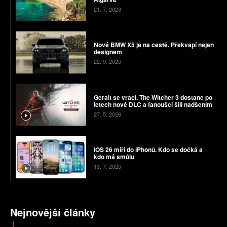
21. 7. 2023
Nové BMW X5 je na cestě. Překvapí nejen
designem
22. 9. 2025
Geralt se vrací. The Witcher 3 dostane po
letech nové DLC a fanoušci šílí nadšením
27. 5. 2026
iOS 26 míří do iPhonů. Kdo se dočká a
kdo má smůlu
13. 7. 2025
Nejnovější články