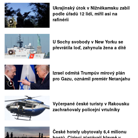
Ukrajinský útok v Nižněkamsku zabil
podle úřadů 12 lidí, mířil asi na
rafinérii
U Sochy svobody v New Yorku se
převrátila loď, zahynula žena a dítě
Izrael odmítá Trumpův mírový plán
pro Gazu, oznámil premiér Netanjahu
Vyčerpané české turisty v Rakousku
zachraňovaly policejní vrtulníky
České hotely ubytovaly 6,4 milionu
hostů. Cizinci zůstávají hlavně v