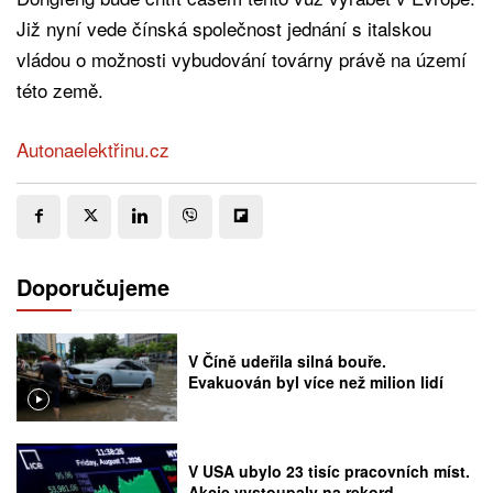
Již nyní vede čínská společnost jednání s italskou
vládou o možnosti vybudování továrny právě na území
této země.
Autonaelektřinu.cz
Doporučujeme
V Číně udeřila silná bouře.
Evakuován byl více než milion lidí
V USA ubylo 23 tisíc pracovních míst.
Akcie vystoupaly na rekord