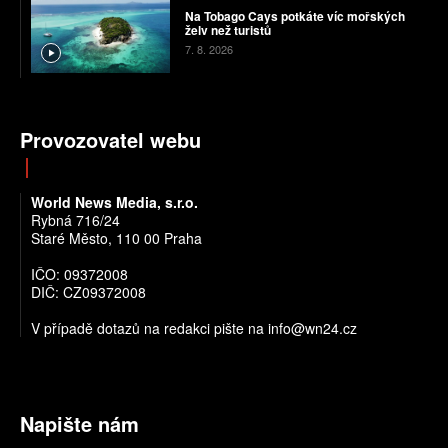
Na Tobago Cays potkáte víc mořských
želv než turistů
7. 8. 2026
Provozovatel webu
World News Media, s.r.o.
Rybná 716/24
Staré Město, 110 00 Praha
IČO: 09372008
DIČ: CZ09372008
V případě dotazů na redakci pište na info@wn24.cz
Napište nám