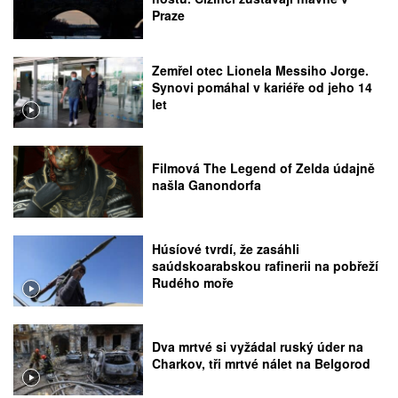
Praze
Zemřel otec Lionela Messiho Jorge.
Synovi pomáhal v kariéře od jeho 14
let
Filmová The Legend of Zelda údajně
našla Ganondorfa
Húsíové tvrdí, že zasáhli
saúdskoarabskou rafinerii na pobřeží
Rudého moře
Dva mrtvé si vyžádal ruský úder na
Charkov, tři mrtvé nálet na Belgorod