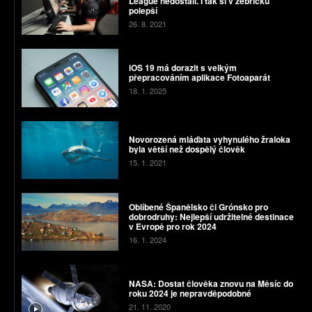
League nedostali. I tak si v žebříčku
polepší
26. 8. 2021
iOS 19 má dorazit s velkým
přepracováním aplikace Fotoaparát
18. 1. 2025
Novorozená mláďata vyhynulého žraloka
byla větší než dospělý člověk
15. 1. 2021
Oblíbené Španělsko či Grónsko pro
dobrodruhy: Nejlepší udržitelné destinace
v Evropě pro rok 2024
16. 1. 2024
NASA: Dostat člověka znovu na Měsíc do
roku 2024 je nepravděpodobné
21. 11. 2020