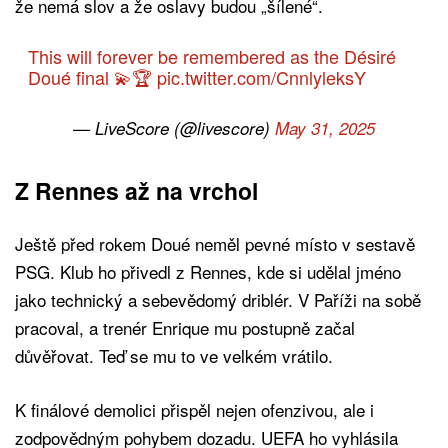
že nemá slov a že oslavy budou „šílené“.
This will forever be remembered as the Désiré
Doué final 💫🏆
pic.twitter.com/CnnlyleksY
— LiveScore (@livescore)
May 31, 2025
Z Rennes až na vrchol
Ještě před rokem Doué neměl pevné místo v sestavě
PSG. Klub ho přivedl z Rennes, kde si udělal jméno
jako technický a sebevědomý driblér. V Paříži na sobě
pracoval, a trenér Enrique mu postupně začal
důvěřovat. Teď se mu to ve velkém vrátilo.
K finálové demolici přispěl nejen ofenzivou, ale i
zodpovědným pohybem dozadu. UEFA ho vyhlásila