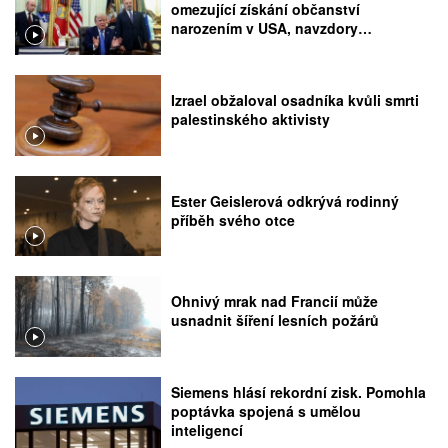
omezující získání občanství
narozením v USA, navzdory
rozhodnutí Nejvyššího soudu
Izrael obžaloval osadníka kvůli smrti
palestinského aktivisty
Ester Geislerová odkrývá rodinný
příběh svého otce
Ohnivý mrak nad Francií může
usnadnit šíření lesních požárů
Siemens hlásí rekordní zisk. Pomohla
poptávka spojená s umělou
inteligencí