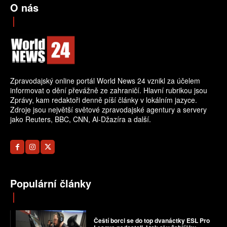
O nás
Zpravodajský online portál World News 24 vznikl za účelem
informovat o dění převážně ze zahraničí. Hlavní rubrikou jsou
Zprávy, kam redaktoři denně píší články v lokálním jazyce.
Zdroje jsou největší světové zpravodajské agentury a servery
jako Reuters, BBC, CNN, Al-Džazíra a další.
Populární články
Čeští borci se do top dvanáctky ESL Pro