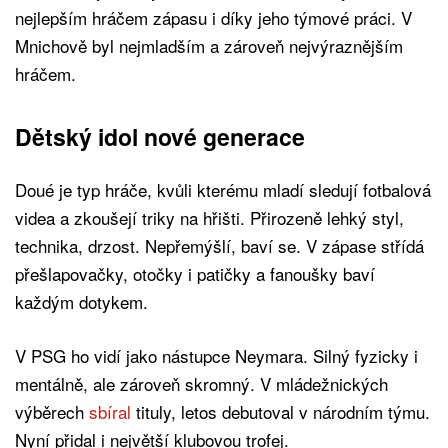
nejlepším hráčem zápasu i díky jeho týmové práci. V
Mnichově byl nejmladším a zároveň nejvýraznějším
hráčem.
Dětský idol nové generace
Doué je typ hráče, kvůli kterému mladí sledují fotbalová
videa a zkoušejí triky na hřišti. Přirozeně lehký styl,
technika, drzost. Nepřemýšlí, baví se. V zápase střídá
přešlapovačky, otočky i patičky a fanoušky baví
každým dotykem.
V PSG ho vidí jako nástupce Neymara. Silný fyzicky i
mentálně, ale zároveň skromný. V mládežnických
výběrech
sbíral
tituly, letos debutoval v národním týmu.
Nyní přidal i největší klubovou trofej.