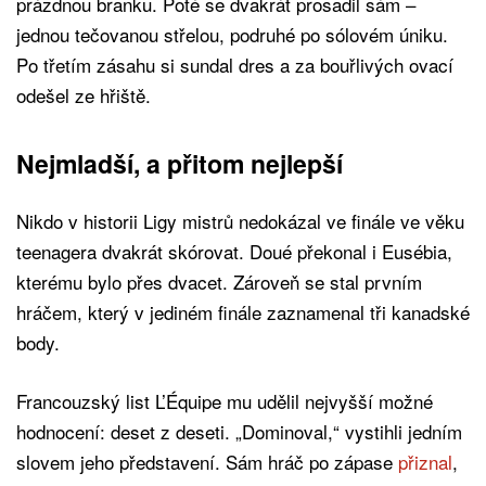
prázdnou branku. Poté se dvakrát prosadil sám –
jednou tečovanou střelou, podruhé po sólovém úniku.
Po třetím zásahu si sundal dres a za bouřlivých ovací
odešel ze hřiště.
Nejmladší, a přitom nejlepší
Nikdo v historii Ligy mistrů nedokázal ve finále ve věku
teenagera dvakrát skórovat. Doué překonal i Eusébia,
kterému bylo přes dvacet. Zároveň se stal prvním
hráčem, který v jediném finále zaznamenal tři kanadské
body.
Francouzský list L’Équipe mu udělil nejvyšší možné
hodnocení: deset z deseti. „Dominoval,“ vystihli jedním
slovem jeho představení. Sám hráč po zápase
přiznal
,