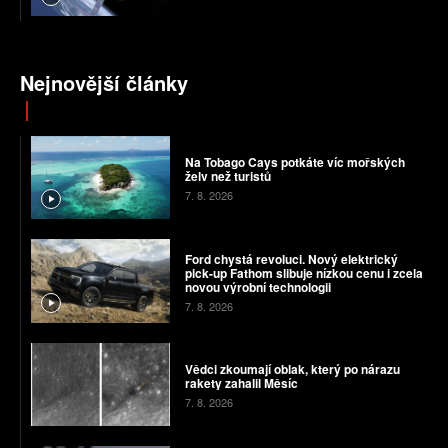
Nejnovější články
Na Tobago Cays potkáte víc mořských
želv než turistů
7. 8. 2026
Ford chystá revoluci. Nový elektrický
pick-up Fathom slibuje nízkou cenu i zcela
novou výrobní technologii
7. 8. 2026
Vědci zkoumají oblak, který po nárazu
rakety zahalil Měsíc
7. 8. 2026