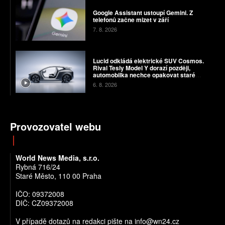
Google Assistant ustoupí Gemini. Z
telefonů začne mizet v září
7. 8. 2026
Lucid odkládá elektrické SUV Cosmos.
Rival Tesly Model Y dorazí později,
automobilka nechce opakovat staré
chyby
6. 8. 2026
Provozovatel webu
World News Media, s.r.o.
Rybná 716/24
Staré Město, 110 00 Praha
IČO: 09372008
DIČ: CZ09372008
V případě dotazů na redakci pište na info@wn24.cz