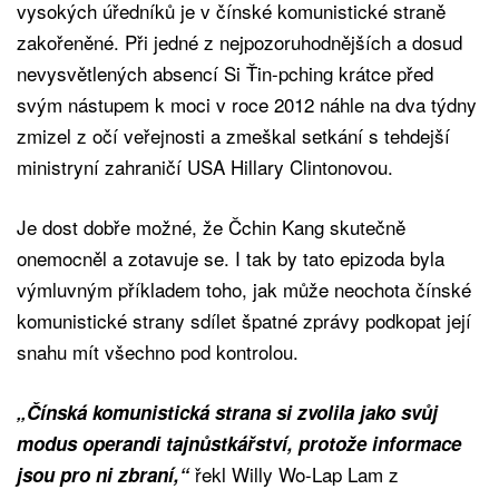
vysokých úředníků je v čínské komunistické straně
zakořeněné. Při jedné z nejpozoruhodnějších a dosud
nevysvětlených absencí Si Ťin-pching krátce před
svým nástupem k moci v roce 2012 náhle na dva týdny
zmizel z očí veřejnosti a zmeškal setkání s tehdejší
ministryní zahraničí USA Hillary Clintonovou.
Je dost dobře možné, že Čchin Kang skutečně
onemocněl a zotavuje se. I tak by tato epizoda byla
výmluvným příkladem toho, jak může neochota čínské
komunistické strany sdílet špatné zprávy podkopat její
snahu mít všechno pod kontrolou.
„Čínská komunistická strana si zvolila jako svůj
modus operandi tajnůstkářství, protože informace
řekl Willy Wo-Lap Lam z
jsou pro ni zbraní,“