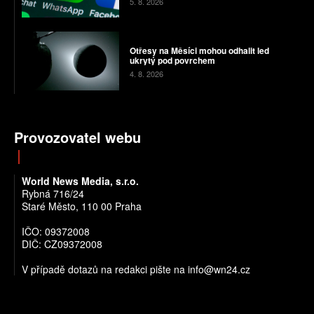
5. 8. 2026
Otřesy na Měsíci mohou odhalit led
ukrytý pod povrchem
4. 8. 2026
Provozovatel webu
World News Media, s.r.o.
Rybná 716/24
Staré Město, 110 00 Praha
IČO: 09372008
DIČ: CZ09372008
V případě dotazů na redakci pište na info@wn24.cz