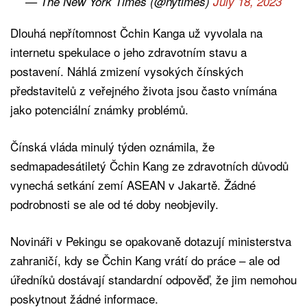
— The New York Times (@nytimes)
July 18, 2023
Dlouhá nepřítomnost Čchin Kanga už vyvolala na
internetu spekulace o jeho zdravotním stavu a
postavení. Náhlá zmizení vysokých čínských
představitelů z veřejného života jsou často vnímána
jako potenciální známky problémů.
Čínská vláda minulý týden oznámila, že
sedmapadesátiletý Čchin Kang ze zdravotních důvodů
vynechá setkání zemí ASEAN v Jakartě. Žádné
podrobnosti se ale od té doby neobjevily.
Novináři v Pekingu se opakovaně dotazují ministerstva
zahraničí, kdy se Čchin Kang vrátí do práce – ale od
úředníků dostávají standardní odpověď, že jim nemohou
poskytnout žádné informace.