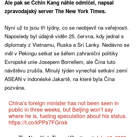
Ale pak se Čchin Kang náhle odmlčel, napsal
zpravodajský server The New York Times.
Nyní už to jsou tři týdny, co se neobjevil na veřejnosti.
Naposledy byl údajně viděn 25. června, kdy jednal s
diplomaty z Vietnamu, Ruska a Srí Lanky. Nedávno se
měl v Pekingu setkat se šéfem zahraniční politiky
Evropské unie Josepem Borrellem, ale Čína tuto
návštěvu zrušila. Minulý týden vynechal setkání zemí
ASEAN v indonéské Jakartě, na které byla Čína
pozvána.
China’s foreign minister has not been seen in
public in three weeks, but Beijing won’t say
where he is, fueling speculation about his status.
https://t.co/kPPs7FGnxk