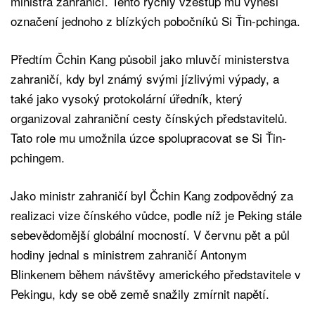
ministra zahraničí. Tento rychlý vzestup mu vynesl
označení jednoho z blízkých pobočníků Si Ťin-pchinga.
Předtím Čchin Kang působil jako mluvčí ministerstva
zahraničí, kdy byl známý svými jízlivými výpady, a
také jako vysoký protokolární úředník, který
organizoval zahraniční cesty čínských představitelů.
Tato role mu umožnila úzce spolupracovat se Si Ťin-
pchingem.
Jako ministr zahraničí byl Čchin Kang zodpovědný za
realizaci vize čínského vůdce, podle níž je Peking stále
sebevědomější globální mocností. V červnu pět a půl
hodiny jednal s ministrem zahraničí Antonym
Blinkenem během návštěvy amerického představitele v
Pekingu, kdy se obě země snažily zmírnit napětí.