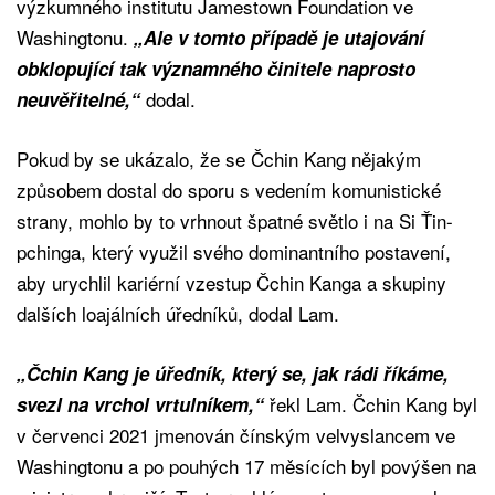
výzkumného institutu Jamestown Foundation ve
Washingtonu.
„Ale v tomto případě je utajování
obklopující tak významného činitele naprosto
dodal.
neuvěřitelné,“
Pokud by se ukázalo, že se Čchin Kang nějakým
způsobem dostal do sporu s vedením komunistické
strany, mohlo by to vrhnout špatné světlo i na Si Ťin-
pchinga, který využil svého dominantního postavení,
aby urychlil kariérní vzestup Čchin Kanga a skupiny
dalších loajálních úředníků, dodal Lam.
„Čchin Kang je úředník, který se, jak rádi říkáme,
řekl Lam. Čchin Kang byl
svezl na vrchol vrtulníkem,“
v červenci 2021 jmenován čínským velvyslancem ve
Washingtonu a po pouhých 17 měsících byl povýšen na