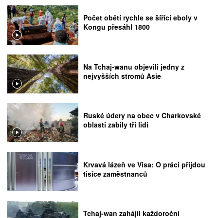
Počet obětí rychle se šířící eboly v
Kongu přesáhl 1800
Na Tchaj-wanu objevili jedny z
nejvyšších stromů Asie
Ruské údery na obec v Charkovské
oblasti zabily tři lidi
Krvavá lázeň ve Visa: O práci přijdou
tisíce zaměstnanců
Tchaj-wan zahájil každoroční