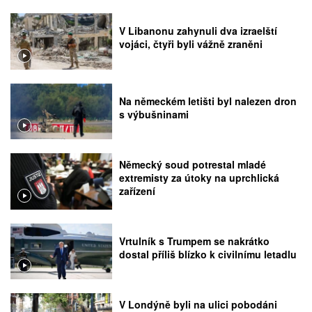
V Libanonu zahynuli dva izraelští
vojáci, čtyři byli vážně zraněni
Na německém letišti byl nalezen dron
s výbušninami
Německý soud potrestal mladé
extremisty za útoky na uprchlická
zařízení
Vrtulník s Trumpem se nakrátko
dostal příliš blízko k civilnímu letadlu
V Londýně byli na ulici pobodáni