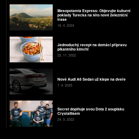
Mesopotamia Express: Objevujte kulturní
poklady Turecka na této nové železniční
trase
16. 4. 2024
Jednoduchý recept na domácí přípravu
pikantního kimchi
22. 11. 2022
Nové Audi A6 Sedan už klepe na dveře
7. 4. 2025
Secret doplňuje svou Dota 2 soupisku
Crystallisem
24. 5. 2022