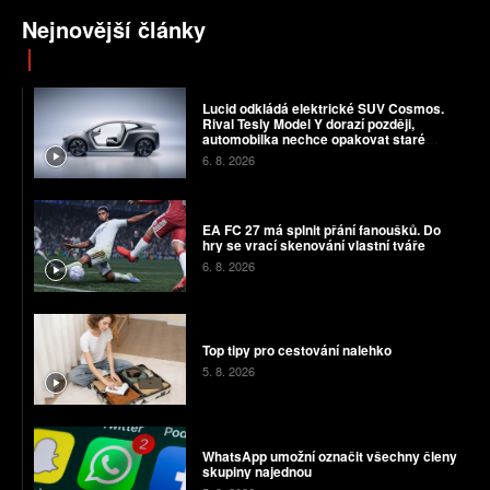
Nejnovější články
Lucid odkládá elektrické SUV Cosmos.
Rival Tesly Model Y dorazí později,
automobilka nechce opakovat staré
chyby
6. 8. 2026
EA FC 27 má splnit přání fanoušků. Do
hry se vrací skenování vlastní tváře
6. 8. 2026
Top tipy pro cestování nalehko
5. 8. 2026
WhatsApp umožní označit všechny členy
skupiny najednou