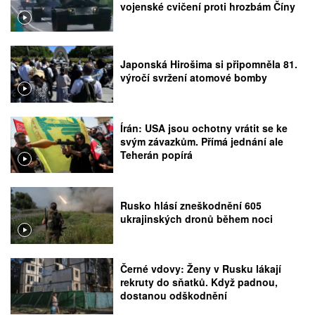
vojenské cvičení proti hrozbám Číny
Japonská Hirošima si připomněla 81.
výročí svržení atomové bomby
Írán: USA jsou ochotny vrátit se ke
svým závazkům. Přímá jednání ale
Teherán popírá
Rusko hlásí zneškodnění 605
ukrajinských dronů během noci
Černé vdovy: Ženy v Rusku lákají
rekruty do sňatků. Když padnou,
dostanou odškodnění